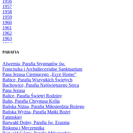
1956
1957
1958
1959
1960
1961
1962
1963
1964
1965
PARAFIA
1966
1967
Alwernia, Parafia Stygmatów św.
1968
Franciszka i Archidiecezjalne Sanktuarium
1969
Pana Jezusa Cierpiącego „Ecce Homo”
1970
Babice, Parafia Wszystkich Świętych
1971
Bachowice, Parafia Najświętszego Serca
1972
Pana Jezusa
1973
Balice, Parafia Świętej Rodziny
1974
Balin, Parafia Chrystusa Króla
1975
Bańska Niżna, Parafia Miłosierdzia Bożego
1976
Bańska Wyżna, Parafia Matki Bożej
1977
Fatimskiej
1978
Barwałd Dolny, Parafia św. Erazma
1979
Biskupa i Męczennika
1980