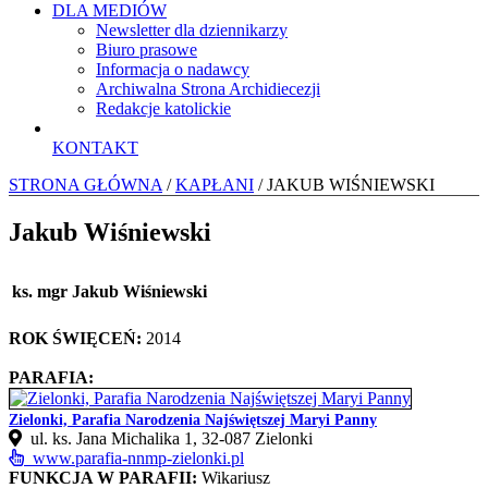
DLA MEDIÓW
Newsletter dla dziennikarzy
Biuro prasowe
Informacja o nadawcy
Archiwalna Strona Archidiecezji
Redakcje katolickie
KONTAKT
STRONA GŁÓWNA
/
KAPŁANI
/ JAKUB WIŚNIEWSKI
Jakub Wiśniewski
ks. mgr Jakub Wiśniewski
ROK ŚWIĘCEŃ:
2014
PARAFIA:
Zielonki, Parafia Narodzenia Najświętszej Maryi Panny
ul. ks. Jana Michalika 1, 32-087 Zielonki
www.parafia-nnmp-zielonki.pl
FUNKCJA W PARAFII:
Wikariusz