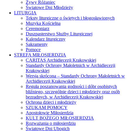
Żywy Różaniec
Światowe Dni Młodzieży
LITURGIA
Teksty liturgiczne o świętych i błogosławionych
Muzyka Kościelna
Ceremoniarz
Duszpasterstwo Służby Liturgicznej
Kalendarz liturgiczny
Sakramenty
Pomoce
STREFA MIŁOSIERDZIA
CARITAS Archidiecezji Krakowskiej
Standardy Ochrony Małoletnich w Archidiecezji
Krakowskiej
Wersja skrócona – Standardy Ochrony Małoletnich w
Archidiecezji Krakowskiej
Reguła poszanowania godności i dóbr osobistych
bliźniego, szczególnie dzieci i młodzieży oraz osób
bezradnych, w Archidiecezji Krakowskiej
Ochrona dzieci i młodzieży
SZUKAM POMOCY
Apostołowie Miłosierdzia
KULT BOŻEGO MIŁOSIERDZIA
Rozważania o miłosierdziu
Światowe Dni Ubogich