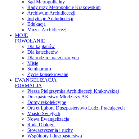
Sąd Metropolitalny
Rady przy Metropolicie Krakowskim
Archiwum Archidiecezji
Instytucje Archidiecezji
Edukacja
Muzea Archidiecezji
MOJE
POWOŁANIE
Dla kapłanów
Dla katechetów
Dla rodzin i narzeczonych
Misje
Seminarium
Życie konsekrowane
EWANGELIZACJA
FORMACJA
Piesza Pielgrzymka Archidiecezji Krakowskiej
Duszpasterstwo Młodzieży AK
Domy rekolekcyjne
Ora et Labora Duszpasterstwo Ludzi Pracujących
Miasto Świętych
Nowa Ewangelizacja
Rada Dialogu
Stowarzyszenia i ruchy
Wspólnoty i duszpasterstwa