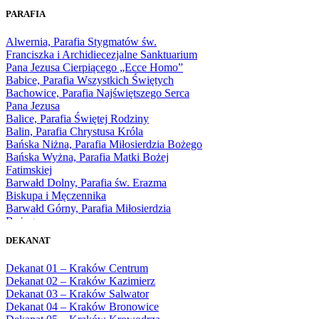
1965
PARAFIA
1966
1967
Alwernia, Parafia Stygmatów św.
1968
Franciszka i Archidiecezjalne Sanktuarium
1969
Pana Jezusa Cierpiącego „Ecce Homo”
1970
Babice, Parafia Wszystkich Świętych
1971
Bachowice, Parafia Najświętszego Serca
1972
Pana Jezusa
1973
Balice, Parafia Świętej Rodziny
1974
Balin, Parafia Chrystusa Króla
1975
Bańska Niżna, Parafia Miłosierdzia Bożego
1976
Bańska Wyżna, Parafia Matki Bożej
1977
Fatimskiej
1978
Barwałd Dolny, Parafia św. Erazma
1979
Biskupa i Męczennika
1980
Barwałd Górny, Parafia Miłosierdzia
1981
Bożego
1982
Bębło, Parafia Miłosierdzia Bożego
1983
DEKANAT
Bęczarka, Parafia Matki Boskiej
1984
Częstochowskiej
1985
Dekanat 01 – Kraków Centrum
Będkowice, Parafia Najświętszej Maryi
1986
Dekanat 02 – Kraków Kazimierz
Panny Królowej
1987
Dekanat 03 – Kraków Salwator
Białka Górna, Parafia Matki Bożej
1988
Dekanat 04 – Kraków Bronowice
Królowej Rodzin
1989