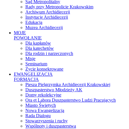
Sąd Metropolitalny
Rady przy Metropolicie Krakowskim
Archiwum Archidiecezji
Instytucje Archidiecezji
Edukacja
Muzea Archidiecezji
MOJE
POWOŁANIE
Dla kapłanów
Dla katechetów
Dla rodzin i narzeczonych
Misje
Seminarium
Życie konsekrowane
EWANGELIZACJA
FORMACJA
Piesza Pielgrzymka Archidiecezji Krakowskiej
Duszpasterstwo Młodzieży AK
Domy rekolekcyjne
Ora et Labora Duszpasterstwo Ludzi Pracujących
Miasto Świętych
Nowa Ewangelizacja
Rada Dialogu
Stowarzyszenia i ruchy
Wspólnoty i duszpasterstwa