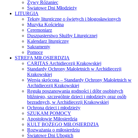
Żywy Różaniec
Światowe Dni Młodzieży
LITURGIA
Teksty liturgiczne o świętych i błogosławionych
Muzyka Kościelna
Ceremoniarz
Duszpasterstwo Służby Liturgicznej
Kalendarz liturgiczny
Sakramenty
Pomoce
STREFA MIŁOSIERDZIA
CARITAS Archidiecezji Krakowskiej
Standardy Ochrony Małoletnich w Archidiecezji
Krakowskiej
Wersja skrócona – Standardy Ochrony Małoletnich w
Archidiecezji Krakowskiej
Reguła poszanowania godności i dóbr osobistych
bliźniego, szczególnie dzieci i młodzieży oraz osób
bezradnych, w Archidiecezji Krakowskiej
Ochrona dzieci i młodzieży
SZUKAM POMOCY
Apostołowie Miłosierdzia
KULT BOŻEGO MIŁOSIERDZIA
Rozważania o miłosierdziu
Światowe Dni Ubogich