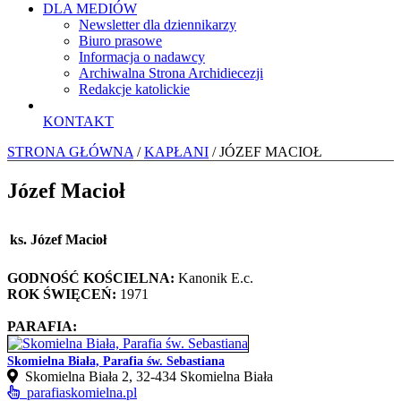
DLA MEDIÓW
Newsletter dla dziennikarzy
Biuro prasowe
Informacja o nadawcy
Archiwalna Strona Archidiecezji
Redakcje katolickie
KONTAKT
STRONA GŁÓWNA
/
KAPŁANI
/ JÓZEF MACIOŁ
Józef Macioł
ks. Józef Macioł
GODNOŚĆ KOŚCIELNA:
Kanonik E.c.
ROK ŚWIĘCEŃ:
1971
PARAFIA:
Skomielna Biała, Parafia św. Sebastiana
Skomielna Biała 2, 32-434 Skomielna Biała
parafiaskomielna.pl