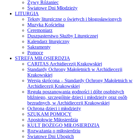
Żywy Różaniec
Światowe Dni Młodzieży
LITURGIA
Teksty liturgiczne o świętych i błogosławionych
Muzyka Kościelna
Ceremoniarz
Duszpasterstwo Służby Liturgicznej
Kalendarz liturgiczny
Sakramenty
Pomoce
STREFA MIŁOSIERDZIA
CARITAS Archidiecezji Krakowskiej
Standardy Ochrony Małoletnich w Archidiecezji
Krakowskiej
Wersja skrócona – Standardy Ochrony Małoletnich w
Archidiecezji Krakowskiej
Reguła poszanowania godności i dóbr osobistych
bliźniego, szczególnie dzieci i młodzieży oraz osób
bezradnych, w Archidiecezji Krakowskiej
Ochrona dzieci i młodzieży
SZUKAM POMOCY
Apostołowie Miłosierdzia
KULT BOŻEGO MIŁOSIERDZIA
Rozważania o miłosierdziu
Światowe Dni Ubogich