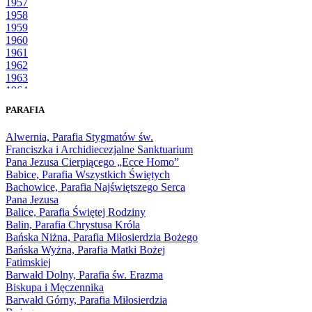
1957
1958
1959
1960
1961
1962
1963
1964
1965
PARAFIA
1966
1967
Alwernia, Parafia Stygmatów św.
1968
Franciszka i Archidiecezjalne Sanktuarium
1969
Pana Jezusa Cierpiącego „Ecce Homo”
1970
Babice, Parafia Wszystkich Świętych
1971
Bachowice, Parafia Najświętszego Serca
1972
Pana Jezusa
1973
Balice, Parafia Świętej Rodziny
1974
Balin, Parafia Chrystusa Króla
1975
Bańska Niżna, Parafia Miłosierdzia Bożego
1976
Bańska Wyżna, Parafia Matki Bożej
1977
Fatimskiej
1978
Barwałd Dolny, Parafia św. Erazma
1979
Biskupa i Męczennika
1980
Barwałd Górny, Parafia Miłosierdzia
1981