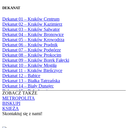
Bożego
1982
Bębło, Parafia Miłosierdzia Bożego
1983
DEKANAT
Bęczarka, Parafia Matki Boskiej
1984
Częstochowskiej
1985
Dekanat 01 – Kraków Centrum
Będkowice, Parafia Najświętszej Maryi
1986
Dekanat 02 – Kraków Kazimierz
Panny Królowej
1987
Dekanat 03 – Kraków Salwator
Białka Górna, Parafia Matki Bożej
1988
Dekanat 04 – Kraków Bronowice
Królowej Rodzin
1989
Dekanat 05 – Kraków Krowodrza
Białka Tatrzańska, Parafia Świętych
1990
Dekanat 06 – Kraków Prądnik
Apostołów Szymona i Judy Tadeusza
1991
Dekanat 07 – Kraków Podgórze
Biały Dunajec, Parafia Matki Bożej
1992
Dekanat 08 – Kraków Prokocim
Królowej Aniołów
1993
Dekanat 09 – Kraków Borek Fałęcki
Biały Kościół, Parafia św. Mikołaja
1994
Dekanat 10 – Kraków Mogiła
Bibice, Parafia Matki Bożej Nieustającej
1995
Dekanat 11 – Kraków Bieńczyce
Pomocy
1996
Dekanat 12 – Babice
Bieńkówka, Parafia Przenajświętszej Trójcy
1997
Dekanat 13 – Białka Tatrzańska
Biertowice, Parafia Matki Bożej
1998
Dekanat 14 – Biały Dunajec
Różańcowej
1999
Dekanat 15 – Bolechowice
Biórków Wielki, Parafia Wniebowzięcia
ZOBACZ TAKŻE
2000
Dekanat 16 – Chrzanów
NMP
METROPOLITA
2001
Dekanat 17 – Czarny Dunajec
Biskupice, Parafia św. Marcina
BISKUPI
2002
Dekanat 18 – Czernichów
Bobrek, Parafia Przenajświętszej Trójcy
KSIĘŻA
2003
Dekanat 19 – Dobczyce
Bodzanów, Parafia Świętych Apostołów
Skontaktuj się z nami!
2004
Dekanat 20 – Jabłonka
Piotra i Pawła
2005
Dekanat 21 – Jordanów
Bolechowice, Parafia Świętych Apostołów
KONTAKT
2006
Dekanat 22 – Kalwaria