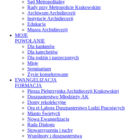
Sąd Metropolitalny
Rady przy Metropolicie Krakowskim
Archiwum Archidiecezji
Instytucje Archidiecezji
Edukacja
Muzea Archidiecezji
MOJE
POWOŁANIE
Dla kapłanów
Dla katechetów
Dla rodzin i narzeczonych
Misje
Seminarium
Życie konsekrowane
EWANGELIZACJA
FORMACJA
Piesza Pielgrzymka Archidiecezji Krakowskiej
Duszpasterstwo Młodzieży AK
Domy rekolekcyjne
Ora et Labora Duszpasterstwo Ludzi Pracujących
Miasto Świętych
Nowa Ewangelizacja
Rada Dialogu
Stowarzyszenia i ruchy
Wspólnoty i duszpasterstwa