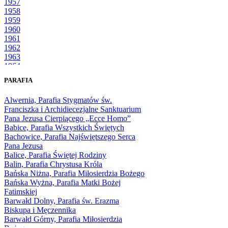
1957
1958
1959
1960
1961
1962
1963
1964
1965
PARAFIA
1966
1967
Alwernia, Parafia Stygmatów św.
1968
Franciszka i Archidiecezjalne Sanktuarium
1969
Pana Jezusa Cierpiącego „Ecce Homo”
1970
Babice, Parafia Wszystkich Świętych
1971
Bachowice, Parafia Najświętszego Serca
1972
Pana Jezusa
1973
Balice, Parafia Świętej Rodziny
1974
Balin, Parafia Chrystusa Króla
1975
Bańska Niżna, Parafia Miłosierdzia Bożego
1976
Bańska Wyżna, Parafia Matki Bożej
1977
Fatimskiej
1978
Barwałd Dolny, Parafia św. Erazma
1979
Biskupa i Męczennika
1980
Barwałd Górny, Parafia Miłosierdzia
1981