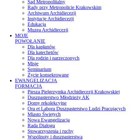
Sąd Metropolitalny
Rady przy Metropolicie Krakowskim
Archiwum Archidiecezji
Instytucje Archidiecezji
Edukacja
Muzea Archidiecezji
MOJE
POWOŁANIE
Dla kapłanów
Dla katechetów
Dla rodzin i narzeczonych
Misje
Seminarium
Życie konsekrowane
EWANGELIZACJA
FORMACJA
Piesza Pielgrzymka Archidiecezji Krakowskiej
Duszpasterstwo Młodzieży AK
Domy rekolekcyjne
Ora et Labora Duszpasterstwo Ludzi Pracujących
Miasto Świętych
Nowa Ewangelizacja
Rada Dialogu
Stowarzyszenia i ruchy
Wspólnoty i duszpasterstwa