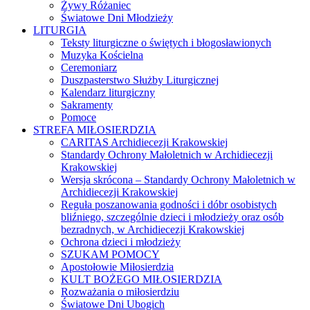
Żywy Różaniec
Światowe Dni Młodzieży
LITURGIA
Teksty liturgiczne o świętych i błogosławionych
Muzyka Kościelna
Ceremoniarz
Duszpasterstwo Służby Liturgicznej
Kalendarz liturgiczny
Sakramenty
Pomoce
STREFA MIŁOSIERDZIA
CARITAS Archidiecezji Krakowskiej
Standardy Ochrony Małoletnich w Archidiecezji
Krakowskiej
Wersja skrócona – Standardy Ochrony Małoletnich w
Archidiecezji Krakowskiej
Reguła poszanowania godności i dóbr osobistych
bliźniego, szczególnie dzieci i młodzieży oraz osób
bezradnych, w Archidiecezji Krakowskiej
Ochrona dzieci i młodzieży
SZUKAM POMOCY
Apostołowie Miłosierdzia
KULT BOŻEGO MIŁOSIERDZIA
Rozważania o miłosierdziu
Światowe Dni Ubogich