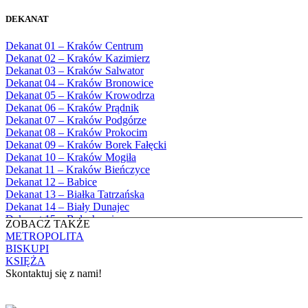
Bożego
1982
Bębło, Parafia Miłosierdzia Bożego
1983
DEKANAT
Bęczarka, Parafia Matki Boskiej
1984
Częstochowskiej
1985
Dekanat 01 – Kraków Centrum
Będkowice, Parafia Najświętszej Maryi
1986
Dekanat 02 – Kraków Kazimierz
Panny Królowej
1987
Dekanat 03 – Kraków Salwator
Białka Górna, Parafia Matki Bożej
1988
Dekanat 04 – Kraków Bronowice
Królowej Rodzin
1989
Dekanat 05 – Kraków Krowodrza
Białka Tatrzańska, Parafia Świętych
1990
Dekanat 06 – Kraków Prądnik
Apostołów Szymona i Judy Tadeusza
1991
Dekanat 07 – Kraków Podgórze
Biały Dunajec, Parafia Matki Bożej
1992
Dekanat 08 – Kraków Prokocim
Królowej Aniołów
1993
Dekanat 09 – Kraków Borek Fałęcki
Biały Kościół, Parafia św. Mikołaja
1994
Dekanat 10 – Kraków Mogiła
Bibice, Parafia Matki Bożej Nieustającej
1995
Dekanat 11 – Kraków Bieńczyce
Pomocy
1996
Dekanat 12 – Babice
Bieńkówka, Parafia Przenajświętszej Trójcy
1997
Dekanat 13 – Białka Tatrzańska
Biertowice, Parafia Matki Bożej
1998
Dekanat 14 – Biały Dunajec
Różańcowej
1999
Dekanat 15 – Bolechowice
Biórków Wielki, Parafia Wniebowzięcia
ZOBACZ TAKŻE
2000
Dekanat 16 – Chrzanów
NMP
METROPOLITA
2001
Dekanat 17 – Czarny Dunajec
Biskupice, Parafia św. Marcina
BISKUPI
2002
Dekanat 18 – Czernichów
Bobrek, Parafia Przenajświętszej Trójcy
KSIĘŻA
2003
Dekanat 19 – Dobczyce
Bodzanów, Parafia Świętych Apostołów
Skontaktuj się z nami!
2004
Dekanat 20 – Jabłonka
Piotra i Pawła
2005
Dekanat 21 – Jordanów
Bolechowice, Parafia Świętych Apostołów
KONTAKT
2006
Dekanat 22 – Kalwaria