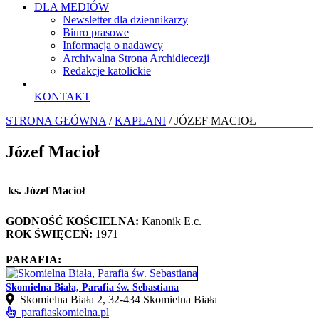
DLA MEDIÓW
Newsletter dla dziennikarzy
Biuro prasowe
Informacja o nadawcy
Archiwalna Strona Archidiecezji
Redakcje katolickie
KONTAKT
STRONA GŁÓWNA
/
KAPŁANI
/ JÓZEF MACIOŁ
Józef Macioł
ks. Józef Macioł
GODNOŚĆ KOŚCIELNA:
Kanonik E.c.
ROK ŚWIĘCEŃ:
1971
PARAFIA:
Skomielna Biała, Parafia św. Sebastiana
Skomielna Biała 2, 32-434 Skomielna Biała
parafiaskomielna.pl