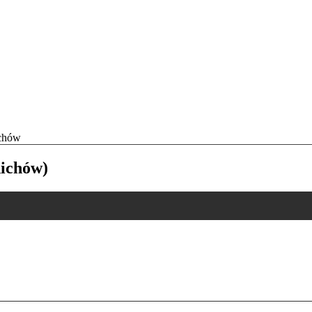
ichów
ichów)