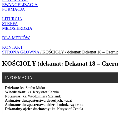
EWANGELIZACJA
FORMACJA
LITURGIA
STREFA
MIŁOSIERDZIA
DLA MEDIÓW
KONTAKT
STRONA GŁÓWNA
/ KOŚCIOŁY / dekanat: Dekanat 18 – Czern
KOŚCIOŁY (dekanat: Dekanat 18 – Czern
INFORMACJA
Dziekan:
ks. Stefan Midor
Wicedziekan:
ks. Krzysztof Cebula
Notariusz:
ks. Włodzimierz Szatanik
Animator duszpasterstwa dorosłych:
vacat
Animator duszpasterstwa dzieci i młodzieży:
vacat
Dekanalny ojciec duchowny:
ks. Krzysztof Cebula