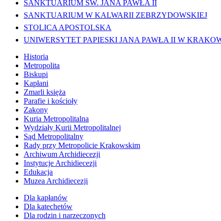
SANKTUARIUM ŚW. JANA PAWŁA II
SANKTUARIUM W KALWARII ZEBRZYDOWSKIEJ
STOLICA APOSTOLSKA
UNIWERSYTET PAPIESKI JANA PAWŁA II W KRAKO
Historia
Metropolita
Biskupi
Kapłani
Zmarli księża
Parafie i kościoły
Zakony
Kuria Metropolitalna
Wydziały Kurii Metropolitalnej
Sąd Metropolitalny
Rady przy Metropolicie Krakowskim
Archiwum Archidiecezji
Instytucje Archidiecezji
Edukacja
Muzea Archidiecezji
Dla kapłanów
Dla katechetów
Dla rodzin i narzeczonych