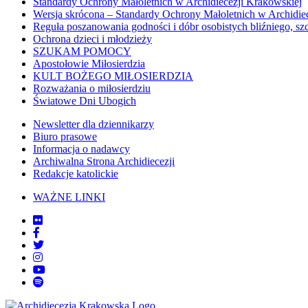
Standardy Ochrony Małoletnich w Archidiecezji Krakowskiej
Wersja skrócona – Standardy Ochrony Małoletnich w Archidie
Reguła poszanowania godności i dóbr osobistych bliźniego, sz
Ochrona dzieci i młodzieży
SZUKAM POMOCY
Apostołowie Miłosierdzia
KULT BOŻEGO MIŁOSIERDZIA
Rozważania o miłosierdziu
Światowe Dni Ubogich
Newsletter dla dziennikarzy
Biuro prasowe
Informacja o nadawcy
Archiwalna Strona Archidiecezji
Redakcje katolickie
WAŻNE LINKI