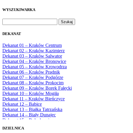
WYSZUKIWARKA
Szukaj:
DEKANAT
Dekanat 01 – Kraków Centrum
Dekanat 02 – Kraków Kazimierz
Dekanat 03 – Kraków Salwator
Dekanat 04 – Kraków Bronowice
Dekanat 05 – Kraków Krowodrza
Dekanat 06 – Kraków Prądnik
Dekanat 07 – Kraków Podgórze
Dekanat 08 – Kraków Prokocim
Dekanat 09 – Kraków Borek Fałęcki
Dekanat 10 – Kraków Mogiła
Dekanat 11 – Kraków Bieńczyce
Dekanat 12 – Babice
Dekanat 13 – Białka Tatrzańska
Dekanat 14 – Biały Dunajec
Dekanat 15 – Bolechowice
Dekanat 16 – Chrzanów
DZIELNICA
Dekanat 17 – Czarny Dunajec