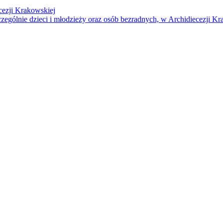
cezji Krakowskiej
czególnie dzieci i młodzieży oraz osób bezradnych, w Archidiecezji Kr