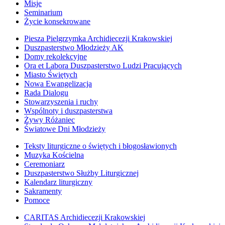
Misje
Seminarium
Życie konsekrowane
Piesza Pielgrzymka Archidiecezji Krakowskiej
Duszpasterstwo Młodzieży AK
Domy rekolekcyjne
Ora et Labora Duszpasterstwo Ludzi Pracujących
Miasto Świętych
Nowa Ewangelizacja
Rada Dialogu
Stowarzyszenia i ruchy
Wspólnoty i duszpasterstwa
Żywy Różaniec
Światowe Dni Młodzieży
Teksty liturgiczne o świętych i błogosławionych
Muzyka Kościelna
Ceremoniarz
Duszpasterstwo Służby Liturgicznej
Kalendarz liturgiczny
Sakramenty
Pomoce
CARITAS Archidiecezji Krakowskiej