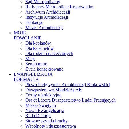
Sąd Metropolitalny
Rady przy Metropolicie Krakowskim
Archiwum Archidiecezji
Instytucje Archidiecezji
Edukacja
Muzea Archidiecezji
MOJE
POWOŁANIE
Dla kapłanów
Dla katechetów
Dla rodzin i narzeczonych
Misje
Seminarium
Życie konsekrowane
EWANGELIZACJA
FORMACJA
Piesza Pielgrzymka Archidiecezji Krakowskiej
Duszpasterstwo Młodzieży AK
Domy rekolekcyjne
Ora et Labora Duszpasterstwo Ludzi Pracujących
Miasto Świętych
Nowa Ewangelizacja
Rada Dialogu
Stowarzyszenia i ruchy
Wspólnoty i duszpasterstwa