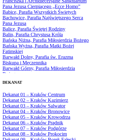
Franciszka i Archidiecezjalne Sanktuarium
1969
Pana Jezusa Cierpiącego „Ecce Homo”
1970
Babice, Parafia Wszystkich Świętych
1971
Bachowice, Parafia Najświętszego Serca
1972
Pana Jezusa
1973
Balice, Parafia Świętej Rodziny
1974
Balin, Parafia Chrystusa Króla
1975
Bańska Niżna, Parafia Miłosierdzia Bożego
1976
Bańska Wyżna, Parafia Matki Bożej
1977
Fatimskiej
1978
Barwałd Dolny, Parafia św. Erazma
1979
Biskupa i Męczennika
1980
Barwałd Górny, Parafia Miłosierdzia
1981
Bożego
1982
Bębło, Parafia Miłosierdzia Bożego
1983
DEKANAT
Bęczarka, Parafia Matki Boskiej
1984
Częstochowskiej
1985
Dekanat 01 – Kraków Centrum
Będkowice, Parafia Najświętszej Maryi
1986
Dekanat 02 – Kraków Kazimierz
Panny Królowej
1987
Dekanat 03 – Kraków Salwator
Białka Górna, Parafia Matki Bożej
1988
Dekanat 04 – Kraków Bronowice
Królowej Rodzin
1989
Dekanat 05 – Kraków Krowodrza
Białka Tatrzańska, Parafia Świętych
1990
Dekanat 06 – Kraków Prądnik
Apostołów Szymona i Judy Tadeusza
1991
Dekanat 07 – Kraków Podgórze
Biały Dunajec, Parafia Matki Bożej
1992
Dekanat 08 – Kraków Prokocim
Królowej Aniołów
1993
Dekanat 09 – Kraków Borek Fałęcki