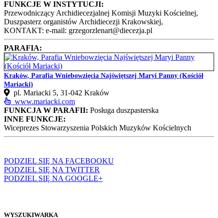
FUNKCJE W INSTYTUCJI:
Przewodniczący Archidiecezjalnej Komisji Muzyki Kościelnej,
Duszpasterz organistów Archidiecezji Krakowskiej,
KONTAKT: e-mail: grzegorzlenart@diecezja.pl
PARAFIA:
Kraków, Parafia Wniebowzięcia Najświętszej Maryi Panny (Kościół
Mariacki)
pl. Mariacki 5, 31-042 Kraków
www.mariacki.com
FUNKCJA W PARAFII:
Posługa duszpasterska
INNE FUNKCJE:
Wiceprezes Stowarzyszenia Polskich Muzyków Kościelnych
PODZIEL SIĘ NA FACEBOOKU
PODZIEL SIĘ NA TWITTER
PODZIEL SIĘ NA GOOGLE+
WYSZUKIWARKA