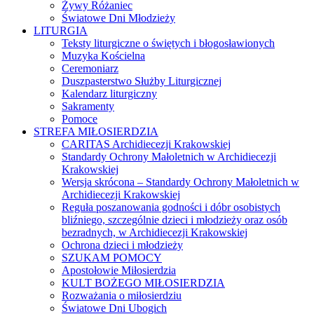
Żywy Różaniec
Światowe Dni Młodzieży
LITURGIA
Teksty liturgiczne o świętych i błogosławionych
Muzyka Kościelna
Ceremoniarz
Duszpasterstwo Służby Liturgicznej
Kalendarz liturgiczny
Sakramenty
Pomoce
STREFA MIŁOSIERDZIA
CARITAS Archidiecezji Krakowskiej
Standardy Ochrony Małoletnich w Archidiecezji
Krakowskiej
Wersja skrócona – Standardy Ochrony Małoletnich w
Archidiecezji Krakowskiej
Reguła poszanowania godności i dóbr osobistych
bliźniego, szczególnie dzieci i młodzieży oraz osób
bezradnych, w Archidiecezji Krakowskiej
Ochrona dzieci i młodzieży
SZUKAM POMOCY
Apostołowie Miłosierdzia
KULT BOŻEGO MIŁOSIERDZIA
Rozważania o miłosierdziu
Światowe Dni Ubogich