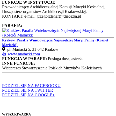
FUNKCJE W INSTYTUCJI:
Przewodniczący Archidiecezjalnej Komisji Muzyki Kościelnej,
Duszpasterz organistów Archidiecezji Krakowskiej,
KONTAKT: e-mail: grzegorzlenart@diecezja.pl
PARAFIA:
Kraków, Parafia Wniebowzięcia Najświętszej Maryi Panny (Kościół
Mariacki)
pl. Mariacki 5, 31-042 Kraków
www.mariacki.com
FUNKCJA W PARAFII:
Posługa duszpasterska
INNE FUNKCJE:
Wiceprezes Stowarzyszenia Polskich Muzyków Kościelnych
PODZIEL SIĘ NA FACEBOOKU
PODZIEL SIĘ NA TWITTER
PODZIEL SIĘ NA GOOGLE+
WYSZUKIWARKA