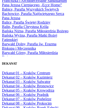
Franciszka i Archidiecezjalne Sanktuarium
1969
Pana Jezusa Cierpiącego „Ecce Homo”
1970
Babice, Parafia Wszystkich Świętych
1971
Bachowice, Parafia Najświętszego Serca
1972
Pana Jezusa
1973
Balice, Parafia Świętej Rodziny
1974
Balin, Parafia Chrystusa Króla
1975
Bańska Niżna, Parafia Miłosierdzia Bożego
1976
Bańska Wyżna, Parafia Matki Bożej
1977
Fatimskiej
1978
Barwałd Dolny, Parafia św. Erazma
1979
Biskupa i Męczennika
1980
Barwałd Górny, Parafia Miłosierdzia
1981
Bożego
1982
Bębło, Parafia Miłosierdzia Bożego
1983
DEKANAT
Bęczarka, Parafia Matki Boskiej
1984
Częstochowskiej
1985
Dekanat 01 – Kraków Centrum
Będkowice, Parafia Najświętszej Maryi
1986
Dekanat 02 – Kraków Kazimierz
Panny Królowej
1987
Dekanat 03 – Kraków Salwator
Białka Górna, Parafia Matki Bożej
1988
Dekanat 04 – Kraków Bronowice
Królowej Rodzin
1989
Dekanat 05 – Kraków Krowodrza
Białka Tatrzańska, Parafia Świętych
1990
Dekanat 06 – Kraków Prądnik
Apostołów Szymona i Judy Tadeusza
1991
Dekanat 07 – Kraków Podgórze
Biały Dunajec, Parafia Matki Bożej
1992
Dekanat 08 – Kraków Prokocim
Królowej Aniołów
1993
Dekanat 09 – Kraków Borek Fałęcki