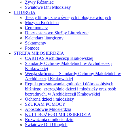
Żywy Różaniec
Światowe Dni Młodzieży
LITURGIA
Teksty liturgiczne o świętych i błogosławionych
Muzyka Kościelna
Ceremoniarz
Duszpasterstwo Służby Liturgicznej
Kalendarz liturgiczny
Sakramenty
Pomoce
STREFA MIŁOSIERDZIA
CARITAS Archidiecezji Krakowskiej
Standardy Ochrony Małoletnich w Archidiecezji
Krakowskiej
Wersja skrócona – Standardy Ochrony Małoletnich w
Archidiecezji Krakowskiej
Reguła poszanowania godności i dóbr osobistych
bliźniego, szczególnie dzieci i młodzieży oraz osób
bezradnych, w Archidiecezji Krakowskiej
Ochrona dzieci i młodzieży
SZUKAM POMOCY
Apostołowie Miłosierdzia
KULT BOŻEGO MIŁOSIERDZIA
Rozważania o miłosierdziu
Światowe Dni Ubogich