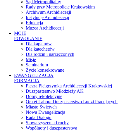
Sąd Metropolitalny
Rady przy Metropolicie Krakowskim
Archiwum Archidiecezji
Instytucje Archidiecezji
Edukacja
Muzea Archidiecezji
MOJE
POWOŁANIE
Dla kapłanów
Dla katechetów
Dla rodzin i narzeczonych
Misje
Seminarium
Życie konsekrowane
EWANGELIZACJA
FORMACJA
Piesza Pielgrzymka Archidiecezji Krakowskiej
Duszpasterstwo Młodzieży AK
Domy rekolekcyjne
Ora et Labora Duszpasterstwo Ludzi Pracujących
Miasto Świętych
Nowa Ewangelizacja
Rada Dialogu
Stowarzyszenia i ruchy
Wspólnoty i duszpasterstwa