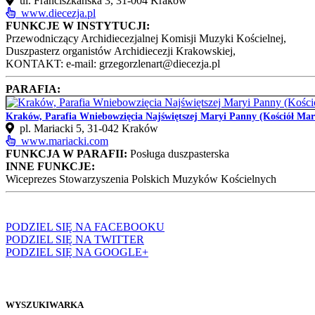
ul. Franciszkańska 3, 31-004 Kraków
www.diecezja.pl
FUNKCJE W INSTYTUCJI:
Przewodniczący Archidiecezjalnej Komisji Muzyki Kościelnej,
Duszpasterz organistów Archidiecezji Krakowskiej,
KONTAKT: e-mail: grzegorzlenart@diecezja.pl
PARAFIA:
Kraków, Parafia Wniebowzięcia Najświętszej Maryi Panny (Kościół Mar
pl. Mariacki 5, 31-042 Kraków
www.mariacki.com
FUNKCJA W PARAFII:
Posługa duszpasterska
INNE FUNKCJE:
Wiceprezes Stowarzyszenia Polskich Muzyków Kościelnych
PODZIEL SIĘ NA FACEBOOKU
PODZIEL SIĘ NA TWITTER
PODZIEL SIĘ NA GOOGLE+
WYSZUKIWARKA