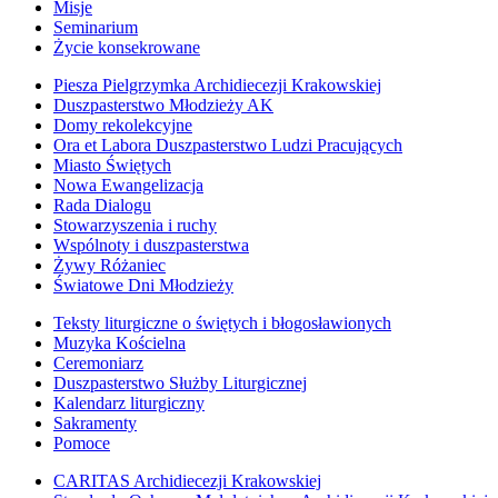
Misje
Seminarium
Życie konsekrowane
Piesza Pielgrzymka Archidiecezji Krakowskiej
Duszpasterstwo Młodzieży AK
Domy rekolekcyjne
Ora et Labora Duszpasterstwo Ludzi Pracujących
Miasto Świętych
Nowa Ewangelizacja
Rada Dialogu
Stowarzyszenia i ruchy
Wspólnoty i duszpasterstwa
Żywy Różaniec
Światowe Dni Młodzieży
Teksty liturgiczne o świętych i błogosławionych
Muzyka Kościelna
Ceremoniarz
Duszpasterstwo Służby Liturgicznej
Kalendarz liturgiczny
Sakramenty
Pomoce
CARITAS Archidiecezji Krakowskiej