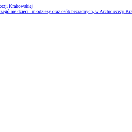
cezji Krakowskiej
czególnie dzieci i młodzieży oraz osób bezradnych, w Archidiecezji Kr