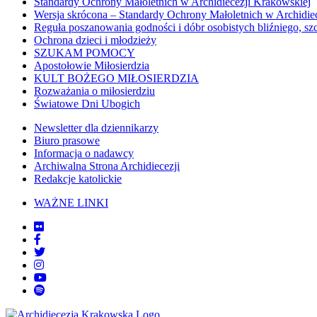
Standardy Ochrony Małoletnich w Archidiecezji Krakowskiej
Wersja skrócona – Standardy Ochrony Małoletnich w Archidie
Reguła poszanowania godności i dóbr osobistych bliźniego, sz
Ochrona dzieci i młodzieży
SZUKAM POMOCY
Apostołowie Miłosierdzia
KULT BOŻEGO MIŁOSIERDZIA
Rozważania o miłosierdziu
Światowe Dni Ubogich
Newsletter dla dziennikarzy
Biuro prasowe
Informacja o nadawcy
Archiwalna Strona Archidiecezji
Redakcje katolickie
WAŻNE LINKI