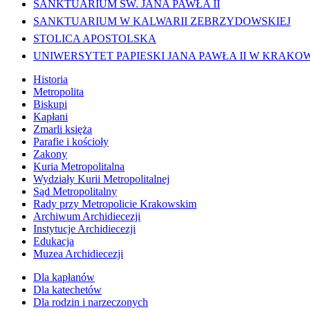
SANKTUARIUM ŚW. JANA PAWŁA II
SANKTUARIUM W KALWARII ZEBRZYDOWSKIEJ
STOLICA APOSTOLSKA
UNIWERSYTET PAPIESKI JANA PAWŁA II W KRAKO
Historia
Metropolita
Biskupi
Kapłani
Zmarli księża
Parafie i kościoły
Zakony
Kuria Metropolitalna
Wydziały Kurii Metropolitalnej
Sąd Metropolitalny
Rady przy Metropolicie Krakowskim
Archiwum Archidiecezji
Instytucje Archidiecezji
Edukacja
Muzea Archidiecezji
Dla kapłanów
Dla katechetów
Dla rodzin i narzeczonych