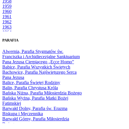
1958
1959
1960
1961
1962
1963
1964
1965
PARAFIA
1966
1967
Alwernia, Parafia Stygmatów św.
1968
Franciszka i Archidiecezjalne Sanktuarium
1969
Pana Jezusa Cierpiącego „Ecce Homo”
1970
Babice, Parafia Wszystkich Świętych
1971
Bachowice, Parafia Najświętszego Serca
1972
Pana Jezusa
1973
Balice, Parafia Świętej Rodziny
1974
Balin, Parafia Chrystusa Króla
1975
Bańska Niżna, Parafia Miłosierdzia Bożego
1976
Bańska Wyżna, Parafia Matki Bożej
1977
Fatimskiej
1978
Barwałd Dolny, Parafia św. Erazma
1979
Biskupa i Męczennika
1980
Barwałd Górny, Parafia Miłosierdzia
1981
Bożego
1982