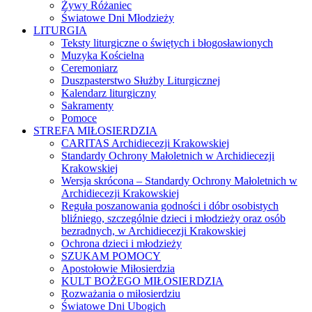
Żywy Różaniec
Światowe Dni Młodzieży
LITURGIA
Teksty liturgiczne o świętych i błogosławionych
Muzyka Kościelna
Ceremoniarz
Duszpasterstwo Służby Liturgicznej
Kalendarz liturgiczny
Sakramenty
Pomoce
STREFA MIŁOSIERDZIA
CARITAS Archidiecezji Krakowskiej
Standardy Ochrony Małoletnich w Archidiecezji
Krakowskiej
Wersja skrócona – Standardy Ochrony Małoletnich w
Archidiecezji Krakowskiej
Reguła poszanowania godności i dóbr osobistych
bliźniego, szczególnie dzieci i młodzieży oraz osób
bezradnych, w Archidiecezji Krakowskiej
Ochrona dzieci i młodzieży
SZUKAM POMOCY
Apostołowie Miłosierdzia
KULT BOŻEGO MIŁOSIERDZIA
Rozważania o miłosierdziu
Światowe Dni Ubogich