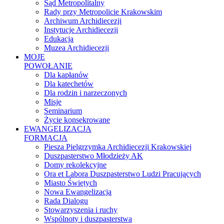
Sąd Metropolitalny
Rady przy Metropolicie Krakowskim
Archiwum Archidiecezji
Instytucje Archidiecezji
Edukacja
Muzea Archidiecezji
MOJE
POWOŁANIE
Dla kapłanów
Dla katechetów
Dla rodzin i narzeczonych
Misje
Seminarium
Życie konsekrowane
EWANGELIZACJA
FORMACJA
Piesza Pielgrzymka Archidiecezji Krakowskiej
Duszpasterstwo Młodzieży AK
Domy rekolekcyjne
Ora et Labora Duszpasterstwo Ludzi Pracujących
Miasto Świętych
Nowa Ewangelizacja
Rada Dialogu
Stowarzyszenia i ruchy
Wspólnoty i duszpasterstwa