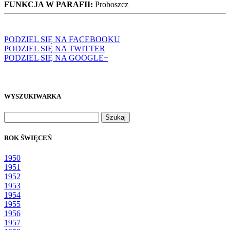
FUNKCJA W PARAFII:
Proboszcz
PODZIEL SIĘ NA FACEBOOKU
PODZIEL SIĘ NA TWITTER
PODZIEL SIĘ NA GOOGLE+
WYSZUKIWARKA
Szukaj:
ROK ŚWIĘCEŃ
1950
1951
1952
1953
1954
1955
1956
1957