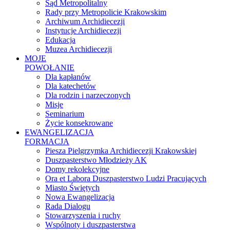
Sąd Metropolitalny
Rady przy Metropolicie Krakowskim
Archiwum Archidiecezji
Instytucje Archidiecezji
Edukacja
Muzea Archidiecezji
MOJE
POWOŁANIE
Dla kapłanów
Dla katechetów
Dla rodzin i narzeczonych
Misje
Seminarium
Życie konsekrowane
EWANGELIZACJA
FORMACJA
Piesza Pielgrzymka Archidiecezji Krakowskiej
Duszpasterstwo Młodzieży AK
Domy rekolekcyjne
Ora et Labora Duszpasterstwo Ludzi Pracujących
Miasto Świętych
Nowa Ewangelizacja
Rada Dialogu
Stowarzyszenia i ruchy
Wspólnoty i duszpasterstwa