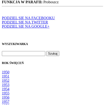
FUNKCJA W PARAFII:
Proboszcz
PODZIEL SIĘ NA FACEBOOKU
PODZIEL SIĘ NA TWITTER
PODZIEL SIĘ NA GOOGLE+
WYSZUKIWARKA
Szukaj:
ROK ŚWIĘCEŃ
1950
1951
1952
1953
1954
1955
1956
1957