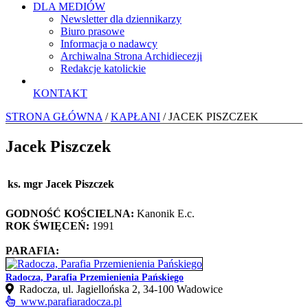
DLA MEDIÓW
Newsletter dla dziennikarzy
Biuro prasowe
Informacja o nadawcy
Archiwalna Strona Archidiecezji
Redakcje katolickie
KONTAKT
STRONA GŁÓWNA
/
KAPŁANI
/ JACEK PISZCZEK
Jacek Piszczek
ks. mgr Jacek Piszczek
GODNOŚĆ KOŚCIELNA:
Kanonik E.c.
ROK ŚWIĘCEŃ:
1991
PARAFIA:
Radocza, Parafia Przemienienia Pańskiego
Radocza, ul. Jagiellońska 2, 34-100 Wadowice
www.parafiaradocza.pl