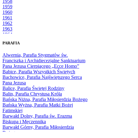
1958
1959
1960
1961
1962
1963
1964
1965
PARAFIA
1966
1967
Alwernia, Parafia Stygmatów św.
1968
Franciszka i Archidiecezjalne Sanktuarium
1969
Pana Jezusa Cierpiącego „Ecce Homo”
1970
Babice, Parafia Wszystkich Świętych
1971
Bachowice, Parafia Najświętszego Serca
1972
Pana Jezusa
1973
Balice, Parafia Świętej Rodziny
1974
Balin, Parafia Chrystusa Króla
1975
Bańska Niżna, Parafia Miłosierdzia Bożego
1976
Bańska Wyżna, Parafia Matki Bożej
1977
Fatimskiej
1978
Barwałd Dolny, Parafia św. Erazma
1979
Biskupa i Męczennika
1980
Barwałd Górny, Parafia Miłosierdzia
1981
Bożego
1982