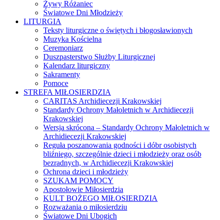
Żywy Różaniec
Światowe Dni Młodzieży
LITURGIA
Teksty liturgiczne o świętych i błogosławionych
Muzyka Kościelna
Ceremoniarz
Duszpasterstwo Służby Liturgicznej
Kalendarz liturgiczny
Sakramenty
Pomoce
STREFA MIŁOSIERDZIA
CARITAS Archidiecezji Krakowskiej
Standardy Ochrony Małoletnich w Archidiecezji
Krakowskiej
Wersja skrócona – Standardy Ochrony Małoletnich w
Archidiecezji Krakowskiej
Reguła poszanowania godności i dóbr osobistych
bliźniego, szczególnie dzieci i młodzieży oraz osób
bezradnych, w Archidiecezji Krakowskiej
Ochrona dzieci i młodzieży
SZUKAM POMOCY
Apostołowie Miłosierdzia
KULT BOŻEGO MIŁOSIERDZIA
Rozważania o miłosierdziu
Światowe Dni Ubogich