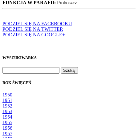
FUNKCJA W PARAFII:
Proboszcz
PODZIEL SIĘ NA FACEBOOKU
PODZIEL SIĘ NA TWITTER
PODZIEL SIĘ NA GOOGLE+
WYSZUKIWARKA
Szukaj:
ROK ŚWIĘCEŃ
1950
1951
1952
1953
1954
1955
1956
1957