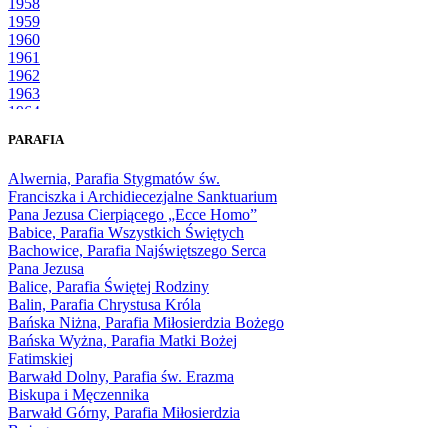
1958
1959
1960
1961
1962
1963
1964
1965
PARAFIA
1966
1967
Alwernia, Parafia Stygmatów św.
1968
Franciszka i Archidiecezjalne Sanktuarium
1969
Pana Jezusa Cierpiącego „Ecce Homo”
1970
Babice, Parafia Wszystkich Świętych
1971
Bachowice, Parafia Najświętszego Serca
1972
Pana Jezusa
1973
Balice, Parafia Świętej Rodziny
1974
Balin, Parafia Chrystusa Króla
1975
Bańska Niżna, Parafia Miłosierdzia Bożego
1976
Bańska Wyżna, Parafia Matki Bożej
1977
Fatimskiej
1978
Barwałd Dolny, Parafia św. Erazma
1979
Biskupa i Męczennika
1980
Barwałd Górny, Parafia Miłosierdzia
1981
Bożego
1982