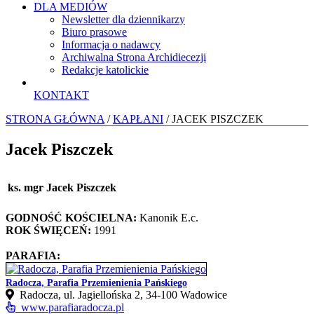
DLA MEDIÓW
Newsletter dla dziennikarzy
Biuro prasowe
Informacja o nadawcy
Archiwalna Strona Archidiecezji
Redakcje katolickie
KONTAKT
STRONA GŁÓWNA
/
KAPŁANI
/ JACEK PISZCZEK
Jacek Piszczek
ks. mgr Jacek Piszczek
GODNOŚĆ KOŚCIELNA:
Kanonik E.c.
ROK ŚWIĘCEŃ:
1991
PARAFIA:
Radocza, Parafia Przemienienia Pańskiego
Radocza, ul. Jagiellońska 2, 34-100 Wadowice
www.parafiaradocza.pl