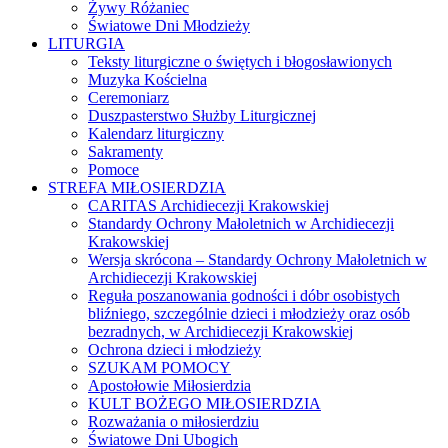
Żywy Różaniec
Światowe Dni Młodzieży
LITURGIA
Teksty liturgiczne o świętych i błogosławionych
Muzyka Kościelna
Ceremoniarz
Duszpasterstwo Służby Liturgicznej
Kalendarz liturgiczny
Sakramenty
Pomoce
STREFA MIŁOSIERDZIA
CARITAS Archidiecezji Krakowskiej
Standardy Ochrony Małoletnich w Archidiecezji
Krakowskiej
Wersja skrócona – Standardy Ochrony Małoletnich w
Archidiecezji Krakowskiej
Reguła poszanowania godności i dóbr osobistych
bliźniego, szczególnie dzieci i młodzieży oraz osób
bezradnych, w Archidiecezji Krakowskiej
Ochrona dzieci i młodzieży
SZUKAM POMOCY
Apostołowie Miłosierdzia
KULT BOŻEGO MIŁOSIERDZIA
Rozważania o miłosierdziu
Światowe Dni Ubogich