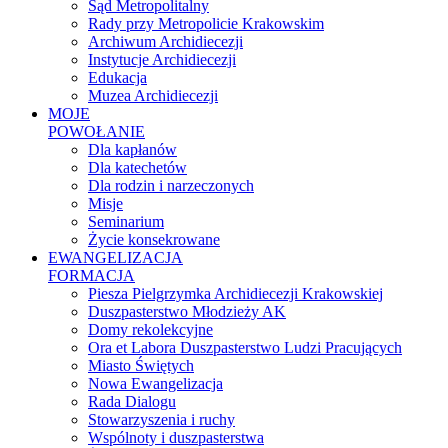
Sąd Metropolitalny
Rady przy Metropolicie Krakowskim
Archiwum Archidiecezji
Instytucje Archidiecezji
Edukacja
Muzea Archidiecezji
MOJE
POWOŁANIE
Dla kapłanów
Dla katechetów
Dla rodzin i narzeczonych
Misje
Seminarium
Życie konsekrowane
EWANGELIZACJA
FORMACJA
Piesza Pielgrzymka Archidiecezji Krakowskiej
Duszpasterstwo Młodzieży AK
Domy rekolekcyjne
Ora et Labora Duszpasterstwo Ludzi Pracujących
Miasto Świętych
Nowa Ewangelizacja
Rada Dialogu
Stowarzyszenia i ruchy
Wspólnoty i duszpasterstwa