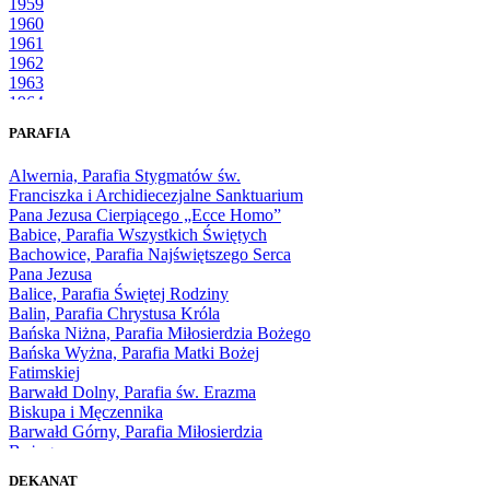
1959
1960
1961
1962
1963
1964
1965
PARAFIA
1966
1967
Alwernia, Parafia Stygmatów św.
1968
Franciszka i Archidiecezjalne Sanktuarium
1969
Pana Jezusa Cierpiącego „Ecce Homo”
1970
Babice, Parafia Wszystkich Świętych
1971
Bachowice, Parafia Najświętszego Serca
1972
Pana Jezusa
1973
Balice, Parafia Świętej Rodziny
1974
Balin, Parafia Chrystusa Króla
1975
Bańska Niżna, Parafia Miłosierdzia Bożego
1976
Bańska Wyżna, Parafia Matki Bożej
1977
Fatimskiej
1978
Barwałd Dolny, Parafia św. Erazma
1979
Biskupa i Męczennika
1980
Barwałd Górny, Parafia Miłosierdzia
1981
Bożego
1982
Bębło, Parafia Miłosierdzia Bożego
1983
DEKANAT