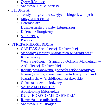
Żywy Różaniec
Światowe Dni Młodzieży
LITURGIA
Teksty liturgiczne o świętych i błogosławionych
Muzyka Kościelna
Ceremoniarz
Duszpasterstwo Służby Liturgicznej
Kalendarz liturgiczny
Sakramenty
Pomoce
STREFA MIŁOSIERDZIA
CARITAS Archidiecezji Krakowskiej
Standardy Ochrony Małoletnich w Archidiecezji
Krakowskiej
Wersja skrócona – Standardy Ochrony Małoletnich w
Archidiecezji Krakowskiej
Reguła poszanowania godności i dóbr osobistych
bliźniego, szczególnie dzieci i młodzieży oraz osób
bezradnych, w Archidiecezji Krakowskiej
Ochrona dzieci i młodzieży
SZUKAM POMOCY
Apostołowie Miłosierdzia
KULT BOŻEGO MIŁOSIERDZIA
Rozważania o miłosierdziu
Światowe Dni Ubogich