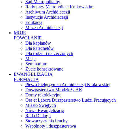
Sąd Metropolitalny
Rady przy Metropolicie Krakowskim
Archiwum Archidiecezji
Instytucje Archidiecezji
Edukacja
Muzea Archidiecezji
MOJE
POWOŁANIE
Dla kapłanów
Dla katechetów
Dla rodzin i narzeczonych
Misje
Seminarium
Życie konsekrowane
EWANGELIZACJA
FORMACJA
Piesza Pielgrzymka Archidiecezji Krakowskiej
Duszpasterstwo Młodzieży AK
Domy rekolekcyjne
Ora et Labora Duszpasterstwo Ludzi Pracujących
Miasto Świętych
Nowa Ewangelizacja
Rada Dialogu
Stowarzyszenia i ruchy
Wspólnoty i duszpasterstwa