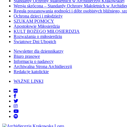
Standardy Ochrony Małoletnich w Archidiecezji Krakowskiej
Wersja skrócona – Standardy Ochrony Małoletnich w Archidie
Reguła poszanowania godności i dóbr osobistych bliźniego, sz
Ochrona dzieci i młodzieży
SZUKAM POMOCY
Apostołowie Miłosierdzia
KULT BOŻEGO MIŁOSIERDZIA
Rozważania o miłosierdziu
Światowe Dni Ubogich
Newsletter dla dziennikarzy
Biuro prasowe
Informacja o nadawcy
Archiwalna Strona Archidiecezji
Redakcje katolickie
WAŻNE LINKI