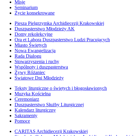
Misje
Seminarium
Życie konsekrowane
Piesza Pielgrzymka Archidiecezji Krakowskiej
Duszpasterstwo Młodzieży AK
Domy rekolekcyjne
Ora et Labora Duszpasterstwo Ludzi Pracujących
Miasto Świętych
Nowa Ewangelizacja
Rada Dialogu
Stowarzyszenia i ruchy
Wspólnoty i duszpasterstwa
Żywy Różaniec
Światowe Dni Młodzieży
Teksty liturgiczne o świętych i błogosławionych
Muzyka Kościelna
Ceremoniarz
Duszpasterstwo Służby Liturgicznej
Kalendarz liturgiczny
Sakramenty
Pomoce
CARITAS Archidiecezji Krakowskiej