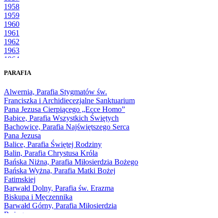
1958
1959
1960
1961
1962
1963
1964
1965
PARAFIA
1966
1967
Alwernia, Parafia Stygmatów św.
1968
Franciszka i Archidiecezjalne Sanktuarium
1969
Pana Jezusa Cierpiącego „Ecce Homo”
1970
Babice, Parafia Wszystkich Świętych
1971
Bachowice, Parafia Najświętszego Serca
1972
Pana Jezusa
1973
Balice, Parafia Świętej Rodziny
1974
Balin, Parafia Chrystusa Króla
1975
Bańska Niżna, Parafia Miłosierdzia Bożego
1976
Bańska Wyżna, Parafia Matki Bożej
1977
Fatimskiej
1978
Barwałd Dolny, Parafia św. Erazma
1979
Biskupa i Męczennika
1980
Barwałd Górny, Parafia Miłosierdzia
1981
Bożego
1982