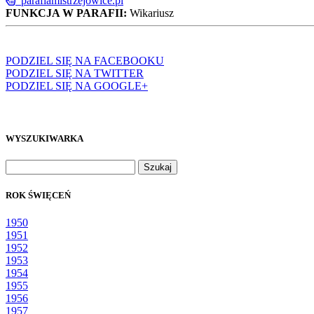
parafiamistrzejowice.pl
FUNKCJA W PARAFII:
Wikariusz
PODZIEL SIĘ NA FACEBOOKU
PODZIEL SIĘ NA TWITTER
PODZIEL SIĘ NA GOOGLE+
WYSZUKIWARKA
Szukaj:
ROK ŚWIĘCEŃ
1950
1951
1952
1953
1954
1955
1956
1957