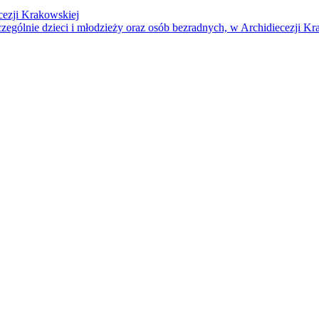
cezji Krakowskiej
czególnie dzieci i młodzieży oraz osób bezradnych, w Archidiecezji Kr