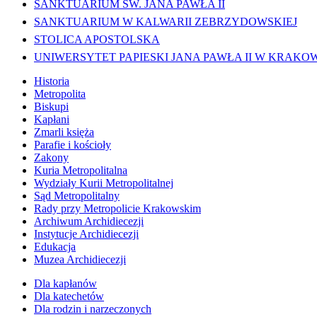
SANKTUARIUM ŚW. JANA PAWŁA II
SANKTUARIUM W KALWARII ZEBRZYDOWSKIEJ
STOLICA APOSTOLSKA
UNIWERSYTET PAPIESKI JANA PAWŁA II W KRAKO
Historia
Metropolita
Biskupi
Kapłani
Zmarli księża
Parafie i kościoły
Zakony
Kuria Metropolitalna
Wydziały Kurii Metropolitalnej
Sąd Metropolitalny
Rady przy Metropolicie Krakowskim
Archiwum Archidiecezji
Instytucje Archidiecezji
Edukacja
Muzea Archidiecezji
Dla kapłanów
Dla katechetów
Dla rodzin i narzeczonych