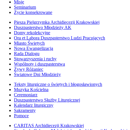
Misje
Seminarium
Życie konsekrowane
Piesza Pielgrzymka Archidiecezji Krakowskiej
Duszpasterstwo Młodzieży AK
Domy rekolekcyjne
Ora et Labora Duszpasterstwo Ludzi Pracujących
Miasto Świętych
Nowa Ewangelizacja
Rada Dialogu
Stowarzyszenia i ruchy
Wspólnoty i duszpasterstwa
Żywy Różaniec
Światowe Dni Młodzieży
Teksty liturgiczne o świętych i błogosławionych
Muzyka Kościelna
Ceremoniarz
Duszpasterstwo Służby Liturgicznej
Kalendarz liturgiczny
Sakramenty
Pomoce
CARITAS Archidiecezji Krakowskiej