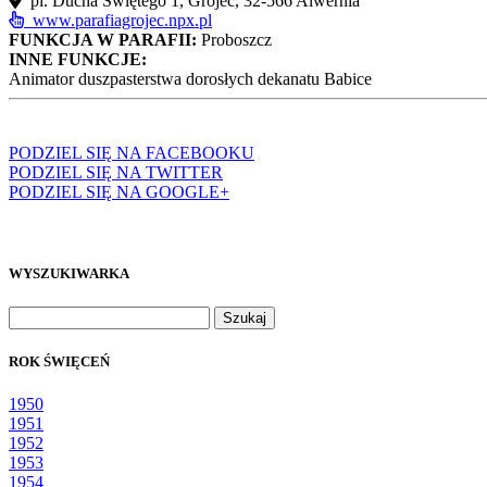
pl. Ducha Świętego 1, Grojec, 32‑566 Alwernia
www.parafiagrojec.npx.pl
FUNKCJA W PARAFII:
Proboszcz
INNE FUNKCJE:
Animator duszpasterstwa dorosłych dekanatu Babice
PODZIEL SIĘ NA FACEBOOKU
PODZIEL SIĘ NA TWITTER
PODZIEL SIĘ NA GOOGLE+
WYSZUKIWARKA
Szukaj:
ROK ŚWIĘCEŃ
1950
1951
1952
1953
1954