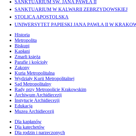
SANKTUARIUM ŚW. JANA PAWŁA II
SANKTUARIUM W KALWARII ZEBRZYDOWSKIEJ
STOLICA APOSTOLSKA
UNIWERSYTET PAPIESKI JANA PAWŁA II W KRAKO
Historia
Metropolita
Biskupi
Kapłani
Zmarli księża
Parafie i kościoły
Zakony
Kuria Metropolitalna
Wydziały Kurii Metropolitalnej
Sąd Metropolitalny
Rady przy Metropolicie Krakowskim
Archiwum Archidiecezji
Instytucje Archidiecezji
Edukacja
Muzea Archidiecezji
Dla kapłanów
Dla katechetów
Dla rodzin i narzeczonych