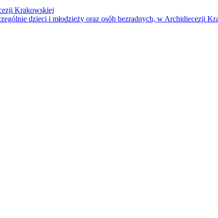
cezji Krakowskiej
czególnie dzieci i młodzieży oraz osób bezradnych, w Archidiecezji Kr