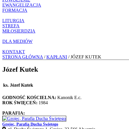
EWANGELIZACJA
FORMACJA
LITURGIA
STREFA
MIŁOSIERDZIA
DLA MEDIÓW
KONTAKT
STRONA GŁÓWNA
/
KAPŁANI
/ JÓZEF KUTEK
Józef Kutek
ks. Józef Kutek
GODNOŚĆ KOŚCIELNA:
Kanonik E.c.
ROK ŚWIĘCEŃ:
1984
PARAFIA:
Grojec, Parafia Ducha Świętego