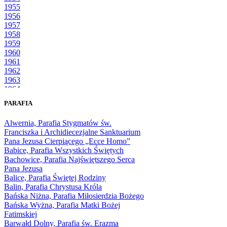
1955
1956
1957
1958
1959
1960
1961
1962
1963
1964
1965
PARAFIA
1966
1967
Alwernia, Parafia Stygmatów św.
1968
Franciszka i Archidiecezjalne Sanktuarium
1969
Pana Jezusa Cierpiącego „Ecce Homo”
1970
Babice, Parafia Wszystkich Świętych
1971
Bachowice, Parafia Najświętszego Serca
1972
Pana Jezusa
1973
Balice, Parafia Świętej Rodziny
1974
Balin, Parafia Chrystusa Króla
1975
Bańska Niżna, Parafia Miłosierdzia Bożego
1976
Bańska Wyżna, Parafia Matki Bożej
1977
Fatimskiej
1978
Barwałd Dolny, Parafia św. Erazma
1979