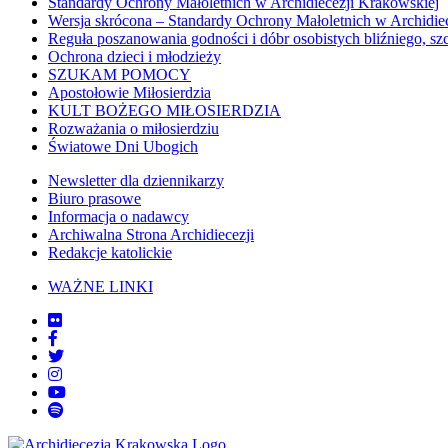
Standardy Ochrony Małoletnich w Archidiecezji Krakowskiej
Wersja skrócona – Standardy Ochrony Małoletnich w Archidie
Reguła poszanowania godności i dóbr osobistych bliźniego, sz
Ochrona dzieci i młodzieży
SZUKAM POMOCY
Apostołowie Miłosierdzia
KULT BOŻEGO MIŁOSIERDZIA
Rozważania o miłosierdziu
Światowe Dni Ubogich
Newsletter dla dziennikarzy
Biuro prasowe
Informacja o nadawcy
Archiwalna Strona Archidiecezji
Redakcje katolickie
WAŻNE LINKI