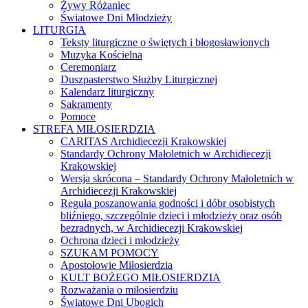
Żywy Różaniec
Światowe Dni Młodzieży
LITURGIA
Teksty liturgiczne o świętych i błogosławionych
Muzyka Kościelna
Ceremoniarz
Duszpasterstwo Służby Liturgicznej
Kalendarz liturgiczny
Sakramenty
Pomoce
STREFA MIŁOSIERDZIA
CARITAS Archidiecezji Krakowskiej
Standardy Ochrony Małoletnich w Archidiecezji
Krakowskiej
Wersja skrócona – Standardy Ochrony Małoletnich w
Archidiecezji Krakowskiej
Reguła poszanowania godności i dóbr osobistych
bliźniego, szczególnie dzieci i młodzieży oraz osób
bezradnych, w Archidiecezji Krakowskiej
Ochrona dzieci i młodzieży
SZUKAM POMOCY
Apostołowie Miłosierdzia
KULT BOŻEGO MIŁOSIERDZIA
Rozważania o miłosierdziu
Światowe Dni Ubogich