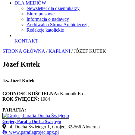
DLA MEDIÓW
Newsletter dla dziennikarzy
Biuro prasowe
Informacja o nadawcy
Archiwalna Strona Archidiecezji
Redakcje katolickie
KONTAKT
STRONA GŁÓWNA
/
KAPŁANI
/ JÓZEF KUTEK
Józef Kutek
ks. Józef Kutek
GODNOŚĆ KOŚCIELNA:
Kanonik E.c.
ROK ŚWIĘCEŃ:
1984
PARAFIA:
Grojec, Parafia Ducha Świętego
pl. Ducha Świętego 1, Grojec, 32‑566 Alwernia
www.parafiagrojec.npx.pl