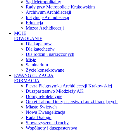
Sąd Metropolitalny
Rady przy Metropolicie Krakowskim
Archiwum Archidiecezji
Instytucje Archidiecezji
Edukacja
Muzea Archidiecezji
MOJE
POWOŁANIE
Dla kapłanów
Dla katechetów
Dla rodzin i narzeczonych
Misje
Seminarium
Życie konsekrowane
EWANGELIZACJA
FORMACJA
Piesza Pielgrzymka Archidiecezji Krakowskiej
Duszpasterstwo Młodzieży AK
Domy rekolekcyjne
Ora et Labora Duszpasterstwo Ludzi Pracujących
Miasto Świętych
Nowa Ewangelizacja
Rada Dialogu
Stowarzyszenia i ruchy
Wspólnoty i duszpasterstwa