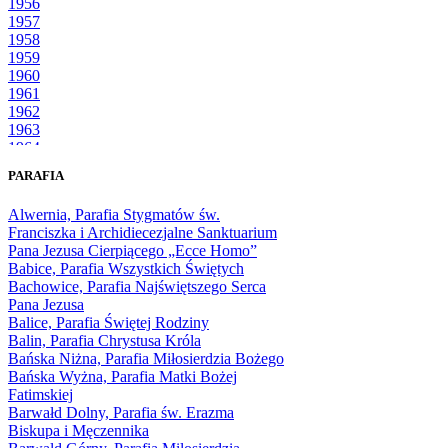
1956
1957
1958
1959
1960
1961
1962
1963
1964
1965
PARAFIA
1966
1967
Alwernia, Parafia Stygmatów św.
1968
Franciszka i Archidiecezjalne Sanktuarium
1969
Pana Jezusa Cierpiącego „Ecce Homo”
1970
Babice, Parafia Wszystkich Świętych
1971
Bachowice, Parafia Najświętszego Serca
1972
Pana Jezusa
1973
Balice, Parafia Świętej Rodziny
1974
Balin, Parafia Chrystusa Króla
1975
Bańska Niżna, Parafia Miłosierdzia Bożego
1976
Bańska Wyżna, Parafia Matki Bożej
1977
Fatimskiej
1978
Barwałd Dolny, Parafia św. Erazma
1979
Biskupa i Męczennika
1980