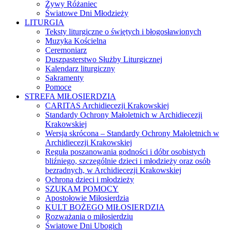
Żywy Różaniec
Światowe Dni Młodzieży
LITURGIA
Teksty liturgiczne o świętych i błogosławionych
Muzyka Kościelna
Ceremoniarz
Duszpasterstwo Służby Liturgicznej
Kalendarz liturgiczny
Sakramenty
Pomoce
STREFA MIŁOSIERDZIA
CARITAS Archidiecezji Krakowskiej
Standardy Ochrony Małoletnich w Archidiecezji
Krakowskiej
Wersja skrócona – Standardy Ochrony Małoletnich w
Archidiecezji Krakowskiej
Reguła poszanowania godności i dóbr osobistych
bliźniego, szczególnie dzieci i młodzieży oraz osób
bezradnych, w Archidiecezji Krakowskiej
Ochrona dzieci i młodzieży
SZUKAM POMOCY
Apostołowie Miłosierdzia
KULT BOŻEGO MIŁOSIERDZIA
Rozważania o miłosierdziu
Światowe Dni Ubogich