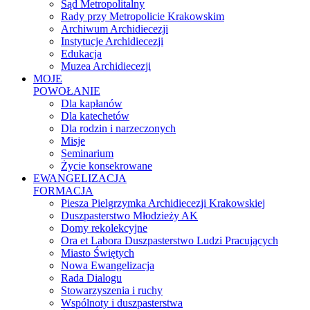
Sąd Metropolitalny
Rady przy Metropolicie Krakowskim
Archiwum Archidiecezji
Instytucje Archidiecezji
Edukacja
Muzea Archidiecezji
MOJE
POWOŁANIE
Dla kapłanów
Dla katechetów
Dla rodzin i narzeczonych
Misje
Seminarium
Życie konsekrowane
EWANGELIZACJA
FORMACJA
Piesza Pielgrzymka Archidiecezji Krakowskiej
Duszpasterstwo Młodzieży AK
Domy rekolekcyjne
Ora et Labora Duszpasterstwo Ludzi Pracujących
Miasto Świętych
Nowa Ewangelizacja
Rada Dialogu
Stowarzyszenia i ruchy
Wspólnoty i duszpasterstwa