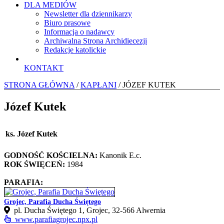
DLA MEDIÓW
Newsletter dla dziennikarzy
Biuro prasowe
Informacja o nadawcy
Archiwalna Strona Archidiecezji
Redakcje katolickie
KONTAKT
STRONA GŁÓWNA
/
KAPŁANI
/ JÓZEF KUTEK
Józef Kutek
ks. Józef Kutek
GODNOŚĆ KOŚCIELNA:
Kanonik E.c.
ROK ŚWIĘCEŃ:
1984
PARAFIA:
Grojec, Parafia Ducha Świętego
pl. Ducha Świętego 1, Grojec, 32‑566 Alwernia
www.parafiagrojec.npx.pl