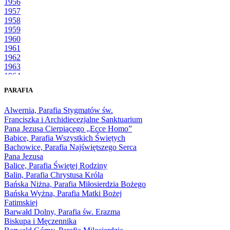
1956
1957
1958
1959
1960
1961
1962
1963
1964
1965
PARAFIA
1966
1967
Alwernia, Parafia Stygmatów św.
1968
Franciszka i Archidiecezjalne Sanktuarium
1969
Pana Jezusa Cierpiącego „Ecce Homo”
1970
Babice, Parafia Wszystkich Świętych
1971
Bachowice, Parafia Najświętszego Serca
1972
Pana Jezusa
1973
Balice, Parafia Świętej Rodziny
1974
Balin, Parafia Chrystusa Króla
1975
Bańska Niżna, Parafia Miłosierdzia Bożego
1976
Bańska Wyżna, Parafia Matki Bożej
1977
Fatimskiej
1978
Barwałd Dolny, Parafia św. Erazma
1979
Biskupa i Męczennika
1980