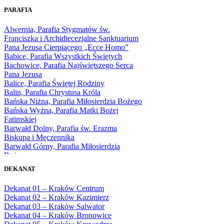
1965
PARAFIA
1966
1967
Alwernia, Parafia Stygmatów św.
1968
Franciszka i Archidiecezjalne Sanktuarium
1969
Pana Jezusa Cierpiącego „Ecce Homo”
1970
Babice, Parafia Wszystkich Świętych
1971
Bachowice, Parafia Najświętszego Serca
1972
Pana Jezusa
1973
Balice, Parafia Świętej Rodziny
1974
Balin, Parafia Chrystusa Króla
1975
Bańska Niżna, Parafia Miłosierdzia Bożego
1976
Bańska Wyżna, Parafia Matki Bożej
1977
Fatimskiej
1978
Barwałd Dolny, Parafia św. Erazma
1979
Biskupa i Męczennika
1980
Barwałd Górny, Parafia Miłosierdzia
1981
Bożego
1982
Bębło, Parafia Miłosierdzia Bożego
1983
DEKANAT
Bęczarka, Parafia Matki Boskiej
1984
Częstochowskiej
1985
Dekanat 01 – Kraków Centrum
Będkowice, Parafia Najświętszej Maryi
1986
Dekanat 02 – Kraków Kazimierz
Panny Królowej
1987
Dekanat 03 – Kraków Salwator
Białka Górna, Parafia Matki Bożej
1988
Dekanat 04 – Kraków Bronowice
Królowej Rodzin
1989