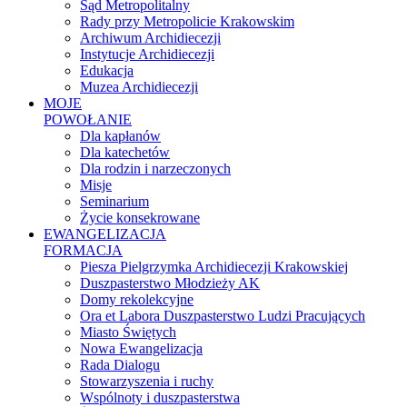
Sąd Metropolitalny
Rady przy Metropolicie Krakowskim
Archiwum Archidiecezji
Instytucje Archidiecezji
Edukacja
Muzea Archidiecezji
MOJE
POWOŁANIE
Dla kapłanów
Dla katechetów
Dla rodzin i narzeczonych
Misje
Seminarium
Życie konsekrowane
EWANGELIZACJA
FORMACJA
Piesza Pielgrzymka Archidiecezji Krakowskiej
Duszpasterstwo Młodzieży AK
Domy rekolekcyjne
Ora et Labora Duszpasterstwo Ludzi Pracujących
Miasto Świętych
Nowa Ewangelizacja
Rada Dialogu
Stowarzyszenia i ruchy
Wspólnoty i duszpasterstwa