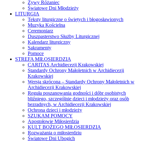
Żywy Różaniec
Światowe Dni Młodzieży
LITURGIA
Teksty liturgiczne o świętych i błogosławionych
Muzyka Kościelna
Ceremoniarz
Duszpasterstwo Służby Liturgicznej
Kalendarz liturgiczny
Sakramenty
Pomoce
STREFA MIŁOSIERDZIA
CARITAS Archidiecezji Krakowskiej
Standardy Ochrony Małoletnich w Archidiecezji
Krakowskiej
Wersja skrócona – Standardy Ochrony Małoletnich w
Archidiecezji Krakowskiej
Reguła poszanowania godności i dóbr osobistych
bliźniego, szczególnie dzieci i młodzieży oraz osób
bezradnych, w Archidiecezji Krakowskiej
Ochrona dzieci i młodzieży
SZUKAM POMOCY
Apostołowie Miłosierdzia
KULT BOŻEGO MIŁOSIERDZIA
Rozważania o miłosierdziu
Światowe Dni Ubogich