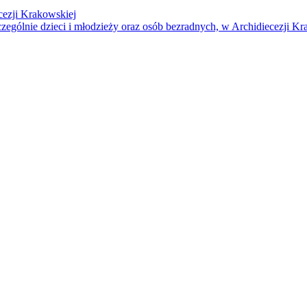
cezji Krakowskiej
czególnie dzieci i młodzieży oraz osób bezradnych, w Archidiecezji Kr