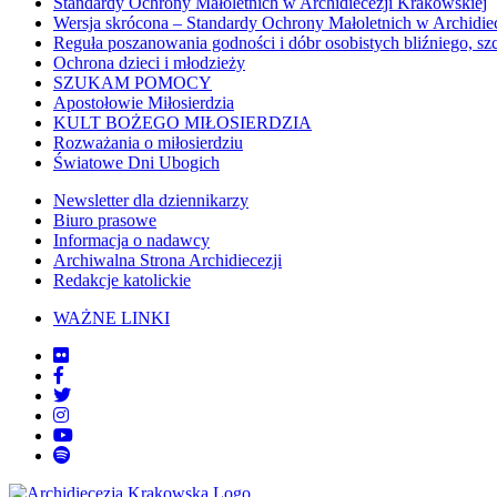
Standardy Ochrony Małoletnich w Archidiecezji Krakowskiej
Wersja skrócona – Standardy Ochrony Małoletnich w Archidie
Reguła poszanowania godności i dóbr osobistych bliźniego, sz
Ochrona dzieci i młodzieży
SZUKAM POMOCY
Apostołowie Miłosierdzia
KULT BOŻEGO MIŁOSIERDZIA
Rozważania o miłosierdziu
Światowe Dni Ubogich
Newsletter dla dziennikarzy
Biuro prasowe
Informacja o nadawcy
Archiwalna Strona Archidiecezji
Redakcje katolickie
WAŻNE LINKI