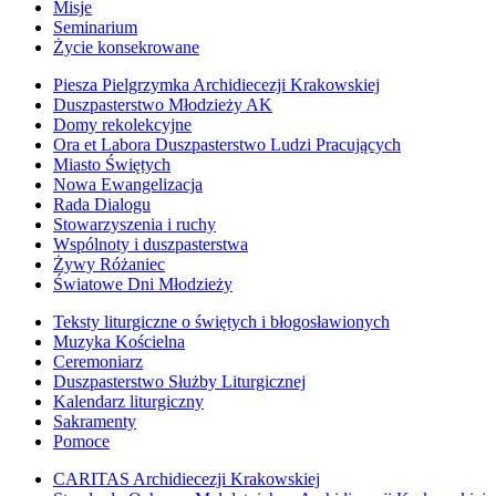
Misje
Seminarium
Życie konsekrowane
Piesza Pielgrzymka Archidiecezji Krakowskiej
Duszpasterstwo Młodzieży AK
Domy rekolekcyjne
Ora et Labora Duszpasterstwo Ludzi Pracujących
Miasto Świętych
Nowa Ewangelizacja
Rada Dialogu
Stowarzyszenia i ruchy
Wspólnoty i duszpasterstwa
Żywy Różaniec
Światowe Dni Młodzieży
Teksty liturgiczne o świętych i błogosławionych
Muzyka Kościelna
Ceremoniarz
Duszpasterstwo Służby Liturgicznej
Kalendarz liturgiczny
Sakramenty
Pomoce
CARITAS Archidiecezji Krakowskiej