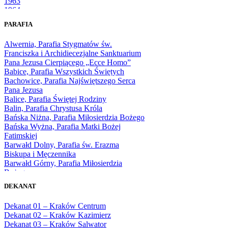
1963
1964
1965
PARAFIA
1966
1967
Alwernia, Parafia Stygmatów św.
1968
Franciszka i Archidiecezjalne Sanktuarium
1969
Pana Jezusa Cierpiącego „Ecce Homo”
1970
Babice, Parafia Wszystkich Świętych
1971
Bachowice, Parafia Najświętszego Serca
1972
Pana Jezusa
1973
Balice, Parafia Świętej Rodziny
1974
Balin, Parafia Chrystusa Króla
1975
Bańska Niżna, Parafia Miłosierdzia Bożego
1976
Bańska Wyżna, Parafia Matki Bożej
1977
Fatimskiej
1978
Barwałd Dolny, Parafia św. Erazma
1979
Biskupa i Męczennika
1980
Barwałd Górny, Parafia Miłosierdzia
1981
Bożego
1982
Bębło, Parafia Miłosierdzia Bożego
1983
DEKANAT
Bęczarka, Parafia Matki Boskiej
1984
Częstochowskiej
1985
Dekanat 01 – Kraków Centrum
Będkowice, Parafia Najświętszej Maryi
1986
Dekanat 02 – Kraków Kazimierz
Panny Królowej
1987
Dekanat 03 – Kraków Salwator
Białka Górna, Parafia Matki Bożej