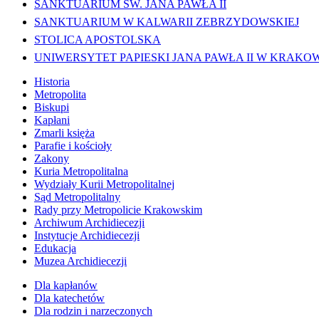
SANKTUARIUM ŚW. JANA PAWŁA II
SANKTUARIUM W KALWARII ZEBRZYDOWSKIEJ
STOLICA APOSTOLSKA
UNIWERSYTET PAPIESKI JANA PAWŁA II W KRAKO
Historia
Metropolita
Biskupi
Kapłani
Zmarli księża
Parafie i kościoły
Zakony
Kuria Metropolitalna
Wydziały Kurii Metropolitalnej
Sąd Metropolitalny
Rady przy Metropolicie Krakowskim
Archiwum Archidiecezji
Instytucje Archidiecezji
Edukacja
Muzea Archidiecezji
Dla kapłanów
Dla katechetów
Dla rodzin i narzeczonych