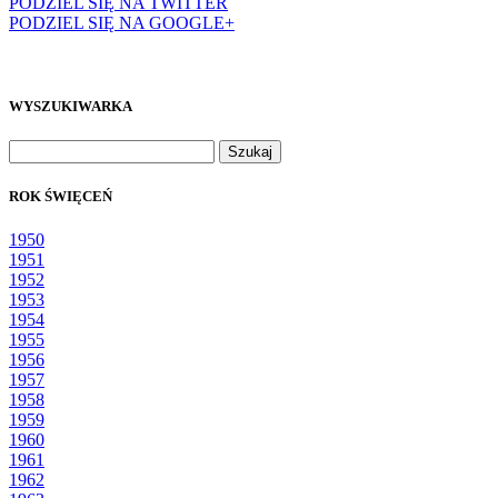
PODZIEL SIĘ NA TWITTER
PODZIEL SIĘ NA GOOGLE+
WYSZUKIWARKA
Szukaj:
ROK ŚWIĘCEŃ
1950
1951
1952
1953
1954
1955
1956
1957
1958
1959
1960
1961
1962