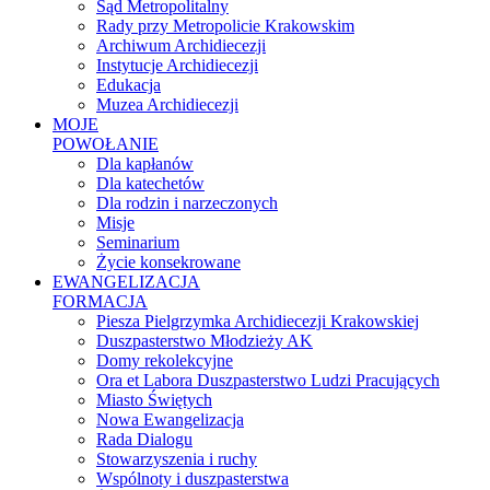
Sąd Metropolitalny
Rady przy Metropolicie Krakowskim
Archiwum Archidiecezji
Instytucje Archidiecezji
Edukacja
Muzea Archidiecezji
MOJE
POWOŁANIE
Dla kapłanów
Dla katechetów
Dla rodzin i narzeczonych
Misje
Seminarium
Życie konsekrowane
EWANGELIZACJA
FORMACJA
Piesza Pielgrzymka Archidiecezji Krakowskiej
Duszpasterstwo Młodzieży AK
Domy rekolekcyjne
Ora et Labora Duszpasterstwo Ludzi Pracujących
Miasto Świętych
Nowa Ewangelizacja
Rada Dialogu
Stowarzyszenia i ruchy
Wspólnoty i duszpasterstwa