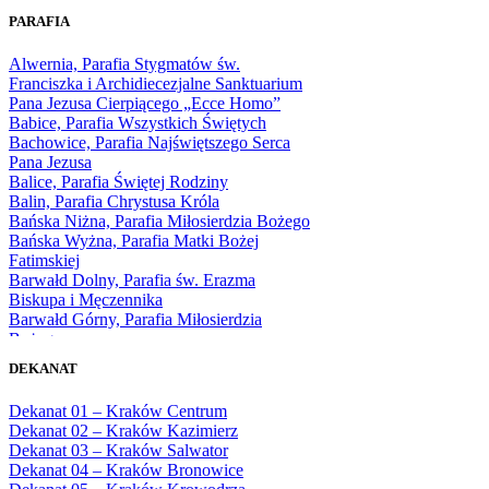
1965
PARAFIA
1966
1967
Alwernia, Parafia Stygmatów św.
1968
Franciszka i Archidiecezjalne Sanktuarium
1969
Pana Jezusa Cierpiącego „Ecce Homo”
1970
Babice, Parafia Wszystkich Świętych
1971
Bachowice, Parafia Najświętszego Serca
1972
Pana Jezusa
1973
Balice, Parafia Świętej Rodziny
1974
Balin, Parafia Chrystusa Króla
1975
Bańska Niżna, Parafia Miłosierdzia Bożego
1976
Bańska Wyżna, Parafia Matki Bożej
1977
Fatimskiej
1978
Barwałd Dolny, Parafia św. Erazma
1979
Biskupa i Męczennika
1980
Barwałd Górny, Parafia Miłosierdzia
1981
Bożego
1982
Bębło, Parafia Miłosierdzia Bożego
1983
DEKANAT
Bęczarka, Parafia Matki Boskiej
1984
Częstochowskiej
1985
Dekanat 01 – Kraków Centrum
Będkowice, Parafia Najświętszej Maryi
1986
Dekanat 02 – Kraków Kazimierz
Panny Królowej
1987
Dekanat 03 – Kraków Salwator
Białka Górna, Parafia Matki Bożej
1988
Dekanat 04 – Kraków Bronowice
Królowej Rodzin
1989