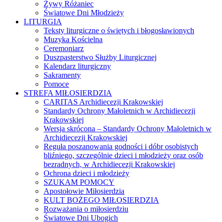
Żywy Różaniec
Światowe Dni Młodzieży
LITURGIA
Teksty liturgiczne o świętych i błogosławionych
Muzyka Kościelna
Ceremoniarz
Duszpasterstwo Służby Liturgicznej
Kalendarz liturgiczny
Sakramenty
Pomoce
STREFA MIŁOSIERDZIA
CARITAS Archidiecezji Krakowskiej
Standardy Ochrony Małoletnich w Archidiecezji
Krakowskiej
Wersja skrócona – Standardy Ochrony Małoletnich w
Archidiecezji Krakowskiej
Reguła poszanowania godności i dóbr osobistych
bliźniego, szczególnie dzieci i młodzieży oraz osób
bezradnych, w Archidiecezji Krakowskiej
Ochrona dzieci i młodzieży
SZUKAM POMOCY
Apostołowie Miłosierdzia
KULT BOŻEGO MIŁOSIERDZIA
Rozważania o miłosierdziu
Światowe Dni Ubogich