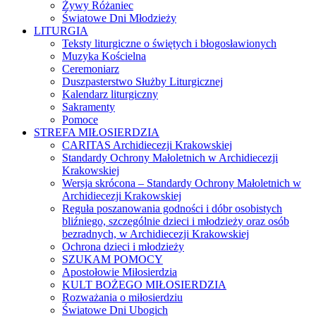
Żywy Różaniec
Światowe Dni Młodzieży
LITURGIA
Teksty liturgiczne o świętych i błogosławionych
Muzyka Kościelna
Ceremoniarz
Duszpasterstwo Służby Liturgicznej
Kalendarz liturgiczny
Sakramenty
Pomoce
STREFA MIŁOSIERDZIA
CARITAS Archidiecezji Krakowskiej
Standardy Ochrony Małoletnich w Archidiecezji
Krakowskiej
Wersja skrócona – Standardy Ochrony Małoletnich w
Archidiecezji Krakowskiej
Reguła poszanowania godności i dóbr osobistych
bliźniego, szczególnie dzieci i młodzieży oraz osób
bezradnych, w Archidiecezji Krakowskiej
Ochrona dzieci i młodzieży
SZUKAM POMOCY
Apostołowie Miłosierdzia
KULT BOŻEGO MIŁOSIERDZIA
Rozważania o miłosierdziu
Światowe Dni Ubogich