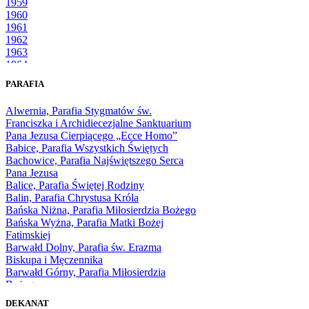
1959
1960
1961
1962
1963
1964
1965
PARAFIA
1966
1967
Alwernia, Parafia Stygmatów św.
1968
Franciszka i Archidiecezjalne Sanktuarium
1969
Pana Jezusa Cierpiącego „Ecce Homo”
1970
Babice, Parafia Wszystkich Świętych
1971
Bachowice, Parafia Najświętszego Serca
1972
Pana Jezusa
1973
Balice, Parafia Świętej Rodziny
1974
Balin, Parafia Chrystusa Króla
1975
Bańska Niżna, Parafia Miłosierdzia Bożego
1976
Bańska Wyżna, Parafia Matki Bożej
1977
Fatimskiej
1978
Barwałd Dolny, Parafia św. Erazma
1979
Biskupa i Męczennika
1980
Barwałd Górny, Parafia Miłosierdzia
1981
Bożego
1982
Bębło, Parafia Miłosierdzia Bożego
1983
DEKANAT