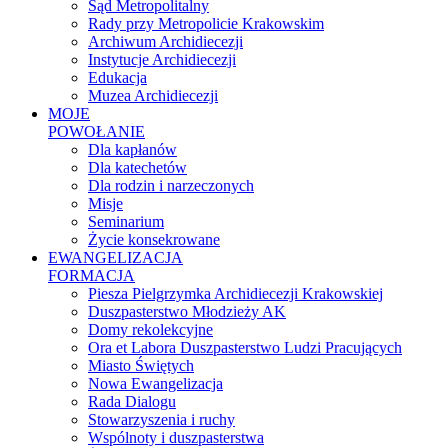
Sąd Metropolitalny
Rady przy Metropolicie Krakowskim
Archiwum Archidiecezji
Instytucje Archidiecezji
Edukacja
Muzea Archidiecezji
MOJE
POWOŁANIE
Dla kapłanów
Dla katechetów
Dla rodzin i narzeczonych
Misje
Seminarium
Życie konsekrowane
EWANGELIZACJA
FORMACJA
Piesza Pielgrzymka Archidiecezji Krakowskiej
Duszpasterstwo Młodzieży AK
Domy rekolekcyjne
Ora et Labora Duszpasterstwo Ludzi Pracujących
Miasto Świętych
Nowa Ewangelizacja
Rada Dialogu
Stowarzyszenia i ruchy
Wspólnoty i duszpasterstwa