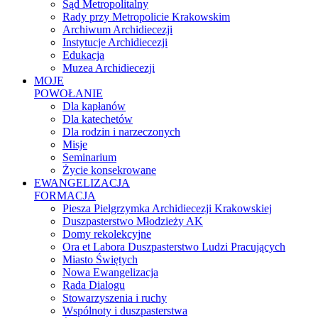
Sąd Metropolitalny
Rady przy Metropolicie Krakowskim
Archiwum Archidiecezji
Instytucje Archidiecezji
Edukacja
Muzea Archidiecezji
MOJE
POWOŁANIE
Dla kapłanów
Dla katechetów
Dla rodzin i narzeczonych
Misje
Seminarium
Życie konsekrowane
EWANGELIZACJA
FORMACJA
Piesza Pielgrzymka Archidiecezji Krakowskiej
Duszpasterstwo Młodzieży AK
Domy rekolekcyjne
Ora et Labora Duszpasterstwo Ludzi Pracujących
Miasto Świętych
Nowa Ewangelizacja
Rada Dialogu
Stowarzyszenia i ruchy
Wspólnoty i duszpasterstwa