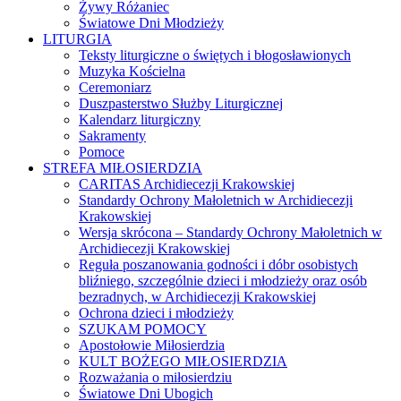
Żywy Różaniec
Światowe Dni Młodzieży
LITURGIA
Teksty liturgiczne o świętych i błogosławionych
Muzyka Kościelna
Ceremoniarz
Duszpasterstwo Służby Liturgicznej
Kalendarz liturgiczny
Sakramenty
Pomoce
STREFA MIŁOSIERDZIA
CARITAS Archidiecezji Krakowskiej
Standardy Ochrony Małoletnich w Archidiecezji
Krakowskiej
Wersja skrócona – Standardy Ochrony Małoletnich w
Archidiecezji Krakowskiej
Reguła poszanowania godności i dóbr osobistych
bliźniego, szczególnie dzieci i młodzieży oraz osób
bezradnych, w Archidiecezji Krakowskiej
Ochrona dzieci i młodzieży
SZUKAM POMOCY
Apostołowie Miłosierdzia
KULT BOŻEGO MIŁOSIERDZIA
Rozważania o miłosierdziu
Światowe Dni Ubogich