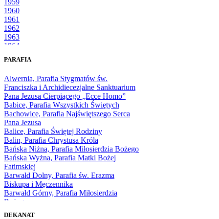
1959
1960
1961
1962
1963
1964
1965
PARAFIA
1966
1967
Alwernia, Parafia Stygmatów św.
1968
Franciszka i Archidiecezjalne Sanktuarium
1969
Pana Jezusa Cierpiącego „Ecce Homo”
1970
Babice, Parafia Wszystkich Świętych
1971
Bachowice, Parafia Najświętszego Serca
1972
Pana Jezusa
1973
Balice, Parafia Świętej Rodziny
1974
Balin, Parafia Chrystusa Króla
1975
Bańska Niżna, Parafia Miłosierdzia Bożego
1976
Bańska Wyżna, Parafia Matki Bożej
1977
Fatimskiej
1978
Barwałd Dolny, Parafia św. Erazma
1979
Biskupa i Męczennika
1980
Barwałd Górny, Parafia Miłosierdzia
1981
Bożego
1982
Bębło, Parafia Miłosierdzia Bożego
1983
DEKANAT