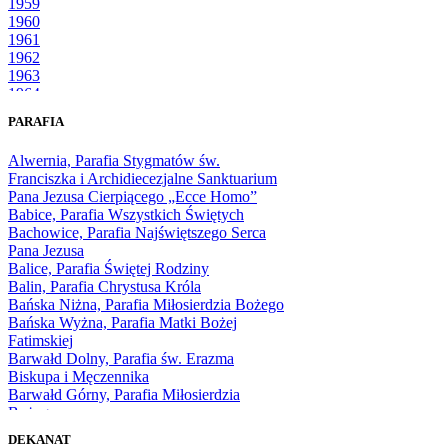
1959
1960
1961
1962
1963
1964
1965
PARAFIA
1966
1967
Alwernia, Parafia Stygmatów św.
1968
Franciszka i Archidiecezjalne Sanktuarium
1969
Pana Jezusa Cierpiącego „Ecce Homo”
1970
Babice, Parafia Wszystkich Świętych
1971
Bachowice, Parafia Najświętszego Serca
1972
Pana Jezusa
1973
Balice, Parafia Świętej Rodziny
1974
Balin, Parafia Chrystusa Króla
1975
Bańska Niżna, Parafia Miłosierdzia Bożego
1976
Bańska Wyżna, Parafia Matki Bożej
1977
Fatimskiej
1978
Barwałd Dolny, Parafia św. Erazma
1979
Biskupa i Męczennika
1980
Barwałd Górny, Parafia Miłosierdzia
1981
Bożego
1982
Bębło, Parafia Miłosierdzia Bożego
1983
DEKANAT