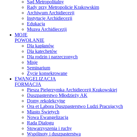
Sąd Metropolitalny
Rady przy Metropolicie Krakowskim
Archiwum Archidiecezji
Instytucje Archidiecezji
Edukacja
Muzea Archidiecezji
MOJE
POWOŁANIE
Dla kapłanów
Dla katechetów
Dla rodzin i narzeczonych
Misje
Seminarium
Życie konsekrowane
EWANGELIZACJA
FORMACJA
Piesza Pielgrzymka Archidiecezji Krakowskiej
Duszpasterstwo Młodzieży AK
Domy rekolekcyjne
Ora et Labora Duszpasterstwo Ludzi Pracujących
Miasto Świętych
Nowa Ewangelizacja
Rada Dialogu
Stowarzyszenia i ruchy
Wspólnoty i duszpasterstwa