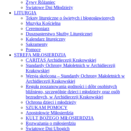
Żywy Różaniec
Światowe Dni Młodzieży
LITURGIA
Teksty liturgiczne o świętych i błogosławionych
Muzyka Kościelna
Ceremoniarz
Duszpasterstwo Służby Liturgicznej
Kalendarz liturgiczny
Sakramenty
Pomoce
STREFA MIŁOSIERDZIA
CARITAS Archidiecezji Krakowskiej
Standardy Ochrony Małoletnich w Archidiecezji
Krakowskiej
Wersja skrócona – Standardy Ochrony Małoletnich w
Archidiecezji Krakowskiej
Reguła poszanowania godności i dóbr osobistych
bliźniego, szczególnie dzieci i młodzieży oraz osób
bezradnych, w Archidiecezji Krakowskiej
Ochrona dzieci i młodzieży
SZUKAM POMOCY
Apostołowie Miłosierdzia
KULT BOŻEGO MIŁOSIERDZIA
Rozważania o miłosierdziu
Światowe Dni Ubogich