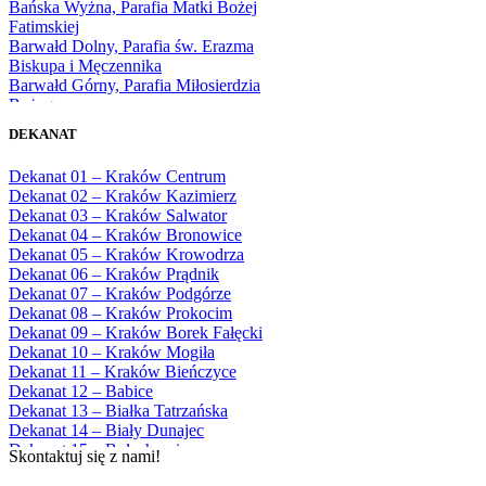
Bańska Wyżna, Parafia Matki Bożej
1977
Fatimskiej
1978
Barwałd Dolny, Parafia św. Erazma
1979
Biskupa i Męczennika
1980
Barwałd Górny, Parafia Miłosierdzia
1981
Bożego
1982
Bębło, Parafia Miłosierdzia Bożego
1983
DEKANAT
Bęczarka, Parafia Matki Boskiej
1984
Częstochowskiej
1985
Dekanat 01 – Kraków Centrum
Będkowice, Parafia Najświętszej Maryi
1986
Dekanat 02 – Kraków Kazimierz
Panny Królowej
1987
Dekanat 03 – Kraków Salwator
Białka Górna, Parafia Matki Bożej
1988
Dekanat 04 – Kraków Bronowice
Królowej Rodzin
1989
Dekanat 05 – Kraków Krowodrza
Białka Tatrzańska, Parafia Świętych
1990
Dekanat 06 – Kraków Prądnik
Apostołów Szymona i Judy Tadeusza
1991
Dekanat 07 – Kraków Podgórze
Biały Dunajec, Parafia Matki Bożej
1992
Dekanat 08 – Kraków Prokocim
Królowej Aniołów
1993
Dekanat 09 – Kraków Borek Fałęcki
Biały Kościół, Parafia św. Mikołaja
1994
Dekanat 10 – Kraków Mogiła
Bibice, Parafia Matki Bożej Nieustającej
1995
Dekanat 11 – Kraków Bieńczyce
Pomocy
1996
Dekanat 12 – Babice
Bieńkówka, Parafia Przenajświętszej Trójcy
1997
Dekanat 13 – Białka Tatrzańska
Biertowice, Parafia Matki Bożej
1998
Dekanat 14 – Biały Dunajec
Różańcowej
1999
Dekanat 15 – Bolechowice
Biórków Wielki, Parafia Wniebowzięcia
Skontaktuj się z nami!
2000
Dekanat 16 – Chrzanów
NMP
2001