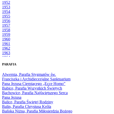
1952
1953
1954
1955
1956
1957
1958
1959
1960
1961
1962
1963
1964
1965
PARAFIA
1966
1967
Alwernia, Parafia Stygmatów św.
1968
Franciszka i Archidiecezjalne Sanktuarium
1969
Pana Jezusa Cierpiącego „Ecce Homo”
1970
Babice, Parafia Wszystkich Świętych
1971
Bachowice, Parafia Najświętszego Serca
1972
Pana Jezusa
1973
Balice, Parafia Świętej Rodziny
1974
Balin, Parafia Chrystusa Króla
1975
Bańska Niżna, Parafia Miłosierdzia Bożego
1976