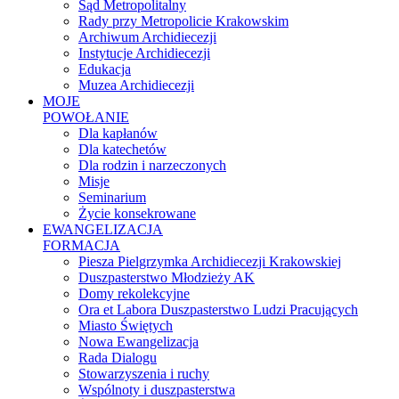
Sąd Metropolitalny
Rady przy Metropolicie Krakowskim
Archiwum Archidiecezji
Instytucje Archidiecezji
Edukacja
Muzea Archidiecezji
MOJE
POWOŁANIE
Dla kapłanów
Dla katechetów
Dla rodzin i narzeczonych
Misje
Seminarium
Życie konsekrowane
EWANGELIZACJA
FORMACJA
Piesza Pielgrzymka Archidiecezji Krakowskiej
Duszpasterstwo Młodzieży AK
Domy rekolekcyjne
Ora et Labora Duszpasterstwo Ludzi Pracujących
Miasto Świętych
Nowa Ewangelizacja
Rada Dialogu
Stowarzyszenia i ruchy
Wspólnoty i duszpasterstwa