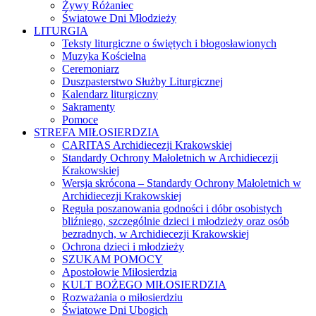
Żywy Różaniec
Światowe Dni Młodzieży
LITURGIA
Teksty liturgiczne o świętych i błogosławionych
Muzyka Kościelna
Ceremoniarz
Duszpasterstwo Służby Liturgicznej
Kalendarz liturgiczny
Sakramenty
Pomoce
STREFA MIŁOSIERDZIA
CARITAS Archidiecezji Krakowskiej
Standardy Ochrony Małoletnich w Archidiecezji
Krakowskiej
Wersja skrócona – Standardy Ochrony Małoletnich w
Archidiecezji Krakowskiej
Reguła poszanowania godności i dóbr osobistych
bliźniego, szczególnie dzieci i młodzieży oraz osób
bezradnych, w Archidiecezji Krakowskiej
Ochrona dzieci i młodzieży
SZUKAM POMOCY
Apostołowie Miłosierdzia
KULT BOŻEGO MIŁOSIERDZIA
Rozważania o miłosierdziu
Światowe Dni Ubogich