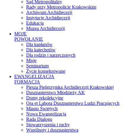
Sąd Metropolitalny
Rady przy Metropolicie Krakowskim
Archiwum Archidiecezji
Instytucje Archidiecezji
Edukacja
Muzea Archidiecezji
MOJE
POWOŁANIE
Dla kapłanów
Dla katechetów
Dla rodzin i narzeczonych
Misje
Seminarium
Życie konsekrowane
EWANGELIZACJA
FORMACJA
Piesza Pielgrzymka Archidiecezji Krakowskiej
Duszpasterstwo Młodzieży AK
Domy rekolekcyjne
Ora et Labora Duszpasterstwo Ludzi Pracujących
Miasto Świętych
Nowa Ewangelizacja
Rada Dialogu
Stowarzyszenia i ruchy
Wspólnoty i duszpasterstwa