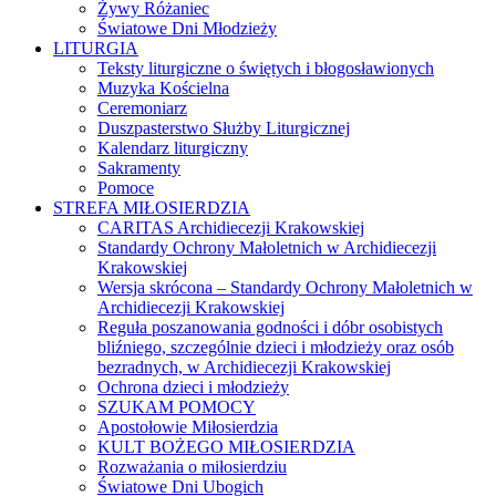
Żywy Różaniec
Światowe Dni Młodzieży
LITURGIA
Teksty liturgiczne o świętych i błogosławionych
Muzyka Kościelna
Ceremoniarz
Duszpasterstwo Służby Liturgicznej
Kalendarz liturgiczny
Sakramenty
Pomoce
STREFA MIŁOSIERDZIA
CARITAS Archidiecezji Krakowskiej
Standardy Ochrony Małoletnich w Archidiecezji
Krakowskiej
Wersja skrócona – Standardy Ochrony Małoletnich w
Archidiecezji Krakowskiej
Reguła poszanowania godności i dóbr osobistych
bliźniego, szczególnie dzieci i młodzieży oraz osób
bezradnych, w Archidiecezji Krakowskiej
Ochrona dzieci i młodzieży
SZUKAM POMOCY
Apostołowie Miłosierdzia
KULT BOŻEGO MIŁOSIERDZIA
Rozważania o miłosierdziu
Światowe Dni Ubogich