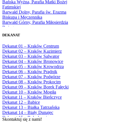
Bańska Wyżna, Parafia Matki Bożej
1977
Fatimskiej
1978
Barwałd Dolny, Parafia św. Erazma
1979
Biskupa i Męczennika
1980
Barwałd Górny, Parafia Miłosierdzia
1981
Bożego
1982
Bębło, Parafia Miłosierdzia Bożego
1983
DEKANAT
Bęczarka, Parafia Matki Boskiej
1984
Częstochowskiej
1985
Dekanat 01 – Kraków Centrum
Będkowice, Parafia Najświętszej Maryi
1986
Dekanat 02 – Kraków Kazimierz
Panny Królowej
1987
Dekanat 03 – Kraków Salwator
Białka Górna, Parafia Matki Bożej
1988
Dekanat 04 – Kraków Bronowice
Królowej Rodzin
1989
Dekanat 05 – Kraków Krowodrza
Białka Tatrzańska, Parafia Świętych
1990
Dekanat 06 – Kraków Prądnik
Apostołów Szymona i Judy Tadeusza
1991
Dekanat 07 – Kraków Podgórze
Biały Dunajec, Parafia Matki Bożej
1992
Dekanat 08 – Kraków Prokocim
Królowej Aniołów
1993
Dekanat 09 – Kraków Borek Fałęcki
Biały Kościół, Parafia św. Mikołaja
1994
Dekanat 10 – Kraków Mogiła
Bibice, Parafia Matki Bożej Nieustającej
1995
Dekanat 11 – Kraków Bieńczyce
Pomocy
1996
Dekanat 12 – Babice
Bieńkówka, Parafia Przenajświętszej Trójcy
1997
Dekanat 13 – Białka Tatrzańska
Biertowice, Parafia Matki Bożej
1998
Dekanat 14 – Biały Dunajec
Różańcowej
1999
Dekanat 15 – Bolechowice
Biórków Wielki, Parafia Wniebowzięcia
Skontaktuj się z nami!
2000
Dekanat 16 – Chrzanów
NMP
2001