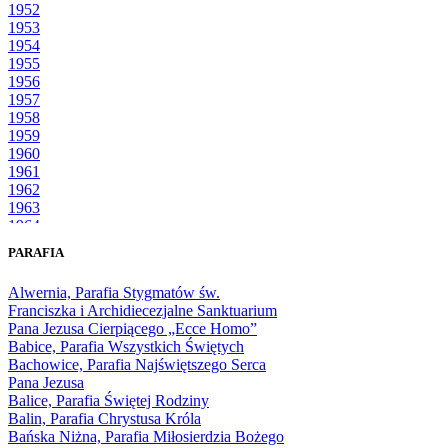
1952
1953
1954
1955
1956
1957
1958
1959
1960
1961
1962
1963
1964
1965
PARAFIA
1966
1967
Alwernia, Parafia Stygmatów św.
1968
Franciszka i Archidiecezjalne Sanktuarium
1969
Pana Jezusa Cierpiącego „Ecce Homo”
1970
Babice, Parafia Wszystkich Świętych
1971
Bachowice, Parafia Najświętszego Serca
1972
Pana Jezusa
1973
Balice, Parafia Świętej Rodziny
1974
Balin, Parafia Chrystusa Króla
1975
Bańska Niżna, Parafia Miłosierdzia Bożego
1976