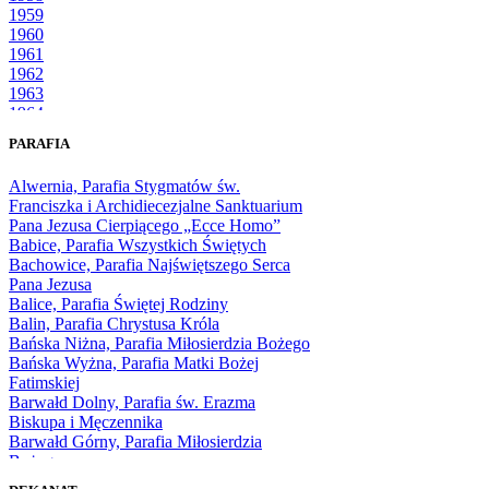
1959
1960
1961
1962
1963
1964
1965
PARAFIA
1966
1967
Alwernia, Parafia Stygmatów św.
1968
Franciszka i Archidiecezjalne Sanktuarium
1969
Pana Jezusa Cierpiącego „Ecce Homo”
1970
Babice, Parafia Wszystkich Świętych
1971
Bachowice, Parafia Najświętszego Serca
1972
Pana Jezusa
1973
Balice, Parafia Świętej Rodziny
1974
Balin, Parafia Chrystusa Króla
1975
Bańska Niżna, Parafia Miłosierdzia Bożego
1976
Bańska Wyżna, Parafia Matki Bożej
1977
Fatimskiej
1978
Barwałd Dolny, Parafia św. Erazma
1979
Biskupa i Męczennika
1980
Barwałd Górny, Parafia Miłosierdzia
1981
Bożego
1982
Bębło, Parafia Miłosierdzia Bożego
1983