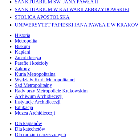
SANKTUARIUM ŚW. JANA PAWŁA II
SANKTUARIUM W KALWARII ZEBRZYDOWSKIEJ
STOLICA APOSTOLSKA
UNIWERSYTET PAPIESKI JANA PAWŁA II W KRAKO
Historia
Metropolita
Biskupi
Kapłani
Zmarli księża
Parafie i kościoły
Zakony
Kuria Metropolitalna
Wydziały Kurii Metropolitalnej
Sąd Metropolitalny
Rady przy Metropolicie Krakowskim
Archiwum Archidiecezji
Instytucje Archidiecezji
Edukacja
Muzea Archidiecezji
Dla kapłanów
Dla katechetów
Dla rodzin i narzeczonych