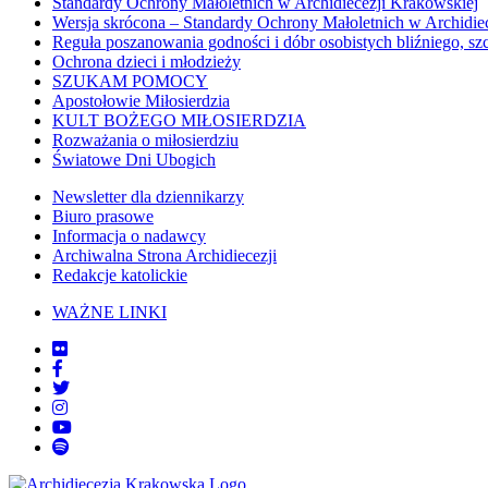
Standardy Ochrony Małoletnich w Archidiecezji Krakowskiej
Wersja skrócona – Standardy Ochrony Małoletnich w Archidie
Reguła poszanowania godności i dóbr osobistych bliźniego, sz
Ochrona dzieci i młodzieży
SZUKAM POMOCY
Apostołowie Miłosierdzia
KULT BOŻEGO MIŁOSIERDZIA
Rozważania o miłosierdziu
Światowe Dni Ubogich
Newsletter dla dziennikarzy
Biuro prasowe
Informacja o nadawcy
Archiwalna Strona Archidiecezji
Redakcje katolickie
WAŻNE LINKI