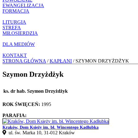
EWANGELIZACJA
FORMACJA
LITURGIA
STREFA
MIŁOSIERDZIA
DLA MEDIÓW
KONTAKT
STRONA GŁÓWNA
/
KAPŁANI
/ SZYMON DRZYŻDŻYK
Szymon Drzyżdżyk
ks. dr hab. Szymon Drzyżdżyk
ROK ŚWIĘCEŃ:
1995
PARAFIA:
Kraków, Dom Księży im. bł. Wincentego Kadłubka
ul. św. Marka 10, 31-012 Kraków