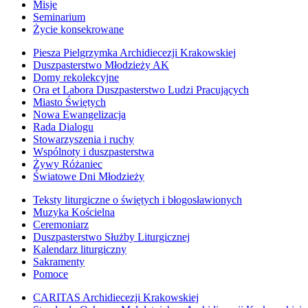
Misje
Seminarium
Życie konsekrowane
Piesza Pielgrzymka Archidiecezji Krakowskiej
Duszpasterstwo Młodzieży AK
Domy rekolekcyjne
Ora et Labora Duszpasterstwo Ludzi Pracujących
Miasto Świętych
Nowa Ewangelizacja
Rada Dialogu
Stowarzyszenia i ruchy
Wspólnoty i duszpasterstwa
Żywy Różaniec
Światowe Dni Młodzieży
Teksty liturgiczne o świętych i błogosławionych
Muzyka Kościelna
Ceremoniarz
Duszpasterstwo Służby Liturgicznej
Kalendarz liturgiczny
Sakramenty
Pomoce
CARITAS Archidiecezji Krakowskiej