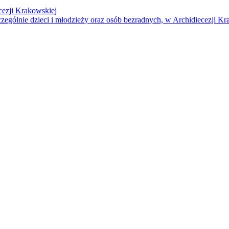
cezji Krakowskiej
czególnie dzieci i młodzieży oraz osób bezradnych, w Archidiecezji Kr