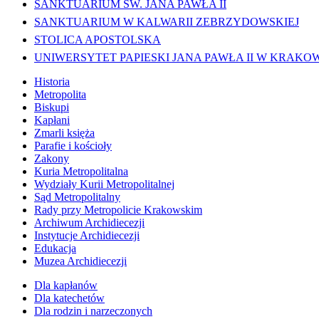
SANKTUARIUM ŚW. JANA PAWŁA II
SANKTUARIUM W KALWARII ZEBRZYDOWSKIEJ
STOLICA APOSTOLSKA
UNIWERSYTET PAPIESKI JANA PAWŁA II W KRAKO
Historia
Metropolita
Biskupi
Kapłani
Zmarli księża
Parafie i kościoły
Zakony
Kuria Metropolitalna
Wydziały Kurii Metropolitalnej
Sąd Metropolitalny
Rady przy Metropolicie Krakowskim
Archiwum Archidiecezji
Instytucje Archidiecezji
Edukacja
Muzea Archidiecezji
Dla kapłanów
Dla katechetów
Dla rodzin i narzeczonych