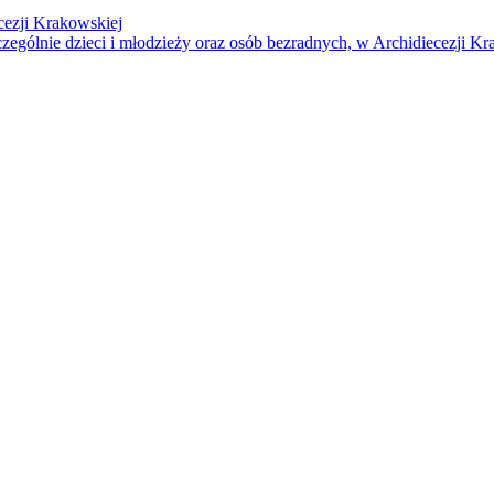
cezji Krakowskiej
czególnie dzieci i młodzieży oraz osób bezradnych, w Archidiecezji Kr