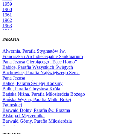
1959
1960
1961
1962
1963
1964
1965
PARAFIA
1966
1967
Alwernia, Parafia Stygmatów św.
1968
Franciszka i Archidiecezjalne Sanktuarium
1969
Pana Jezusa Cierpiącego „Ecce Homo”
1970
Babice, Parafia Wszystkich Świętych
1971
Bachowice, Parafia Najświętszego Serca
1972
Pana Jezusa
1973
Balice, Parafia Świętej Rodziny
1974
Balin, Parafia Chrystusa Króla
1975
Bańska Niżna, Parafia Miłosierdzia Bożego
1976
Bańska Wyżna, Parafia Matki Bożej
1977
Fatimskiej
1978
Barwałd Dolny, Parafia św. Erazma
1979
Biskupa i Męczennika
1980
Barwałd Górny, Parafia Miłosierdzia
1981
Bożego
1982
Bębło, Parafia Miłosierdzia Bożego
1983