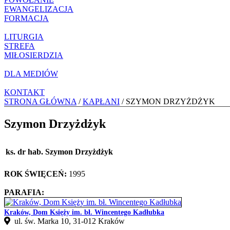
EWANGELIZACJA
FORMACJA
LITURGIA
STREFA
MIŁOSIERDZIA
DLA MEDIÓW
KONTAKT
STRONA GŁÓWNA
/
KAPŁANI
/ SZYMON DRZYŻDŻYK
Szymon Drzyżdżyk
ks. dr hab. Szymon Drzyżdżyk
ROK ŚWIĘCEŃ:
1995
PARAFIA:
Kraków, Dom Księży im. bł. Wincentego Kadłubka
ul. św. Marka 10, 31-012 Kraków