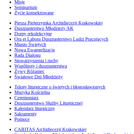
Misje
Seminarium
Życie konsekrowane
Piesza Pielgrzymka Archidiecezji Krakowskiej
Duszpasterstwo Młodzieży AK
Domy rekolekcyjne
Ora et Labora Duszpasterstwo Ludzi Pracujących
Miasto Świętych
Nowa Ewangelizacja
Rada Dialogu
Stowarzyszenia i ruchy
Wspólnoty i duszpasterstwa
Żywy Różaniec
Światowe Dni Młodzieży
Teksty liturgiczne o świętych i błogosławionych
Muzyka Kościelna
Ceremoniarz
Duszpasterstwo Służby Liturgicznej
Kalendarz liturgiczny
Sakramenty
Pomoce
CARITAS Archidiecezji Krakowskiej