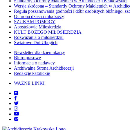
Standardy Ochrony Małoletnich w Archidiecezji Krakowskiej
Wersja skrócona – Standardy Ochrony Małoletnich w Archidie
Reguła poszanowania godności i dóbr osobistych bliźniego, sz
Ochrona dzieci i młodzieży
SZUKAM POMOCY
Apostołowie Miłosierdzia
KULT BOŻEGO MIŁOSIERDZIA
Rozważania o miłosierdziu
Światowe Dni Ubogich
Newsletter dla dziennikarzy
Biuro prasowe
Informacja o nadawcy
Archiwalna Strona Archidiecezji
Redakcje katolickie
WAŻNE LINKI