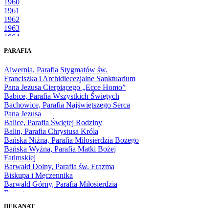
1960
1961
1962
1963
1964
1965
PARAFIA
1966
1967
Alwernia, Parafia Stygmatów św.
1968
Franciszka i Archidiecezjalne Sanktuarium
1969
Pana Jezusa Cierpiącego „Ecce Homo”
1970
Babice, Parafia Wszystkich Świętych
1971
Bachowice, Parafia Najświętszego Serca
1972
Pana Jezusa
1973
Balice, Parafia Świętej Rodziny
1974
Balin, Parafia Chrystusa Króla
1975
Bańska Niżna, Parafia Miłosierdzia Bożego
1976
Bańska Wyżna, Parafia Matki Bożej
1977
Fatimskiej
1978
Barwałd Dolny, Parafia św. Erazma
1979
Biskupa i Męczennika
1980
Barwałd Górny, Parafia Miłosierdzia
1981
Bożego
1982
Bębło, Parafia Miłosierdzia Bożego
1983
DEKANAT
Bęczarka, Parafia Matki Boskiej
1984