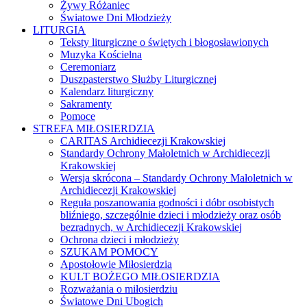
Żywy Różaniec
Światowe Dni Młodzieży
LITURGIA
Teksty liturgiczne o świętych i błogosławionych
Muzyka Kościelna
Ceremoniarz
Duszpasterstwo Służby Liturgicznej
Kalendarz liturgiczny
Sakramenty
Pomoce
STREFA MIŁOSIERDZIA
CARITAS Archidiecezji Krakowskiej
Standardy Ochrony Małoletnich w Archidiecezji
Krakowskiej
Wersja skrócona – Standardy Ochrony Małoletnich w
Archidiecezji Krakowskiej
Reguła poszanowania godności i dóbr osobistych
bliźniego, szczególnie dzieci i młodzieży oraz osób
bezradnych, w Archidiecezji Krakowskiej
Ochrona dzieci i młodzieży
SZUKAM POMOCY
Apostołowie Miłosierdzia
KULT BOŻEGO MIŁOSIERDZIA
Rozważania o miłosierdziu
Światowe Dni Ubogich