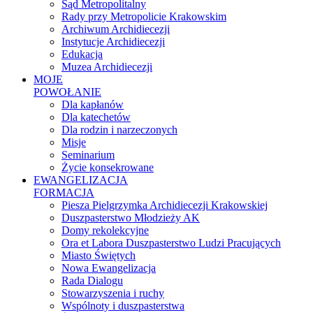
Sąd Metropolitalny
Rady przy Metropolicie Krakowskim
Archiwum Archidiecezji
Instytucje Archidiecezji
Edukacja
Muzea Archidiecezji
MOJE
POWOŁANIE
Dla kapłanów
Dla katechetów
Dla rodzin i narzeczonych
Misje
Seminarium
Życie konsekrowane
EWANGELIZACJA
FORMACJA
Piesza Pielgrzymka Archidiecezji Krakowskiej
Duszpasterstwo Młodzieży AK
Domy rekolekcyjne
Ora et Labora Duszpasterstwo Ludzi Pracujących
Miasto Świętych
Nowa Ewangelizacja
Rada Dialogu
Stowarzyszenia i ruchy
Wspólnoty i duszpasterstwa