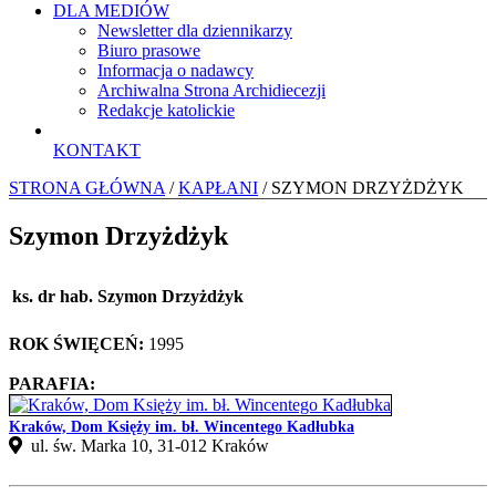
DLA MEDIÓW
Newsletter dla dziennikarzy
Biuro prasowe
Informacja o nadawcy
Archiwalna Strona Archidiecezji
Redakcje katolickie
KONTAKT
STRONA GŁÓWNA
/
KAPŁANI
/ SZYMON DRZYŻDŻYK
Szymon Drzyżdżyk
ks. dr hab. Szymon Drzyżdżyk
ROK ŚWIĘCEŃ:
1995
PARAFIA:
Kraków, Dom Księży im. bł. Wincentego Kadłubka
ul. św. Marka 10, 31-012 Kraków