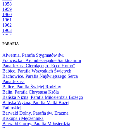
1958
1959
1960
1961
1962
1963
1964
1965
PARAFIA
1966
1967
Alwernia, Parafia Stygmatów św.
1968
Franciszka i Archidiecezjalne Sanktuarium
1969
Pana Jezusa Cierpiącego „Ecce Homo”
1970
Babice, Parafia Wszystkich Świętych
1971
Bachowice, Parafia Najświętszego Serca
1972
Pana Jezusa
1973
Balice, Parafia Świętej Rodziny
1974
Balin, Parafia Chrystusa Króla
1975
Bańska Niżna, Parafia Miłosierdzia Bożego
1976
Bańska Wyżna, Parafia Matki Bożej
1977
Fatimskiej
1978
Barwałd Dolny, Parafia św. Erazma
1979
Biskupa i Męczennika
1980
Barwałd Górny, Parafia Miłosierdzia
1981
Bożego
1982