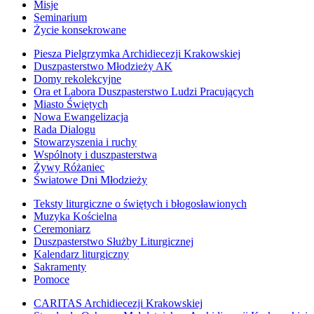
Misje
Seminarium
Życie konsekrowane
Piesza Pielgrzymka Archidiecezji Krakowskiej
Duszpasterstwo Młodzieży AK
Domy rekolekcyjne
Ora et Labora Duszpasterstwo Ludzi Pracujących
Miasto Świętych
Nowa Ewangelizacja
Rada Dialogu
Stowarzyszenia i ruchy
Wspólnoty i duszpasterstwa
Żywy Różaniec
Światowe Dni Młodzieży
Teksty liturgiczne o świętych i błogosławionych
Muzyka Kościelna
Ceremoniarz
Duszpasterstwo Służby Liturgicznej
Kalendarz liturgiczny
Sakramenty
Pomoce
CARITAS Archidiecezji Krakowskiej