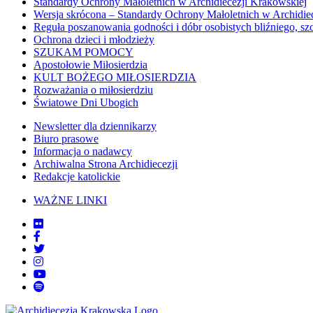
Standardy Ochrony Małoletnich w Archidiecezji Krakowskiej
Wersja skrócona – Standardy Ochrony Małoletnich w Archidie
Reguła poszanowania godności i dóbr osobistych bliźniego, sz
Ochrona dzieci i młodzieży
SZUKAM POMOCY
Apostołowie Miłosierdzia
KULT BOŻEGO MIŁOSIERDZIA
Rozważania o miłosierdziu
Światowe Dni Ubogich
Newsletter dla dziennikarzy
Biuro prasowe
Informacja o nadawcy
Archiwalna Strona Archidiecezji
Redakcje katolickie
WAŻNE LINKI