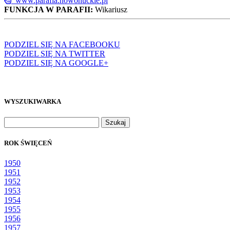
www.parafia.nowohuckie.pl
FUNKCJA W PARAFII:
Wikariusz
PODZIEL SIĘ NA FACEBOOKU
PODZIEL SIĘ NA TWITTER
PODZIEL SIĘ NA GOOGLE+
WYSZUKIWARKA
Szukaj:
ROK ŚWIĘCEŃ
1950
1951
1952
1953
1954
1955
1956
1957