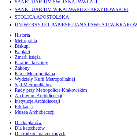
SANKTUARIUM ŚW. JANA PAWŁA II
SANKTUARIUM W KALWARII ZEBRZYDOWSKIEJ
STOLICA APOSTOLSKA
UNIWERSYTET PAPIESKI JANA PAWŁA II W KRAKO
Historia
Metropolita
Biskupi
Kapłani
Zmarli księża
Parafie i kościoły
Zakony
Kuria Metropolitalna
Wydziały Kurii Metropolitalnej
Sąd Metropolitalny
Rady przy Metropolicie Krakowskim
Archiwum Archidiecezji
Instytucje Archidiecezji
Edukacja
Muzea Archidiecezji
Dla kapłanów
Dla katechetów
Dla rodzin i narzeczonych