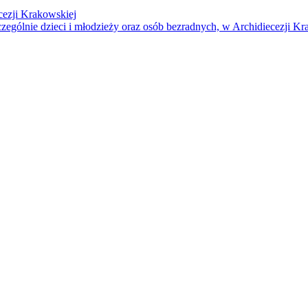
cezji Krakowskiej
czególnie dzieci i młodzieży oraz osób bezradnych, w Archidiecezji Kr