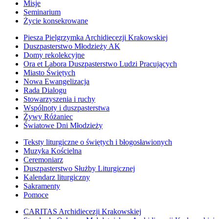
Misje
Seminarium
Życie konsekrowane
Piesza Pielgrzymka Archidiecezji Krakowskiej
Duszpasterstwo Młodzieży AK
Domy rekolekcyjne
Ora et Labora Duszpasterstwo Ludzi Pracujących
Miasto Świętych
Nowa Ewangelizacja
Rada Dialogu
Stowarzyszenia i ruchy
Wspólnoty i duszpasterstwa
Żywy Różaniec
Światowe Dni Młodzieży
Teksty liturgiczne o świętych i błogosławionych
Muzyka Kościelna
Ceremoniarz
Duszpasterstwo Służby Liturgicznej
Kalendarz liturgiczny
Sakramenty
Pomoce
CARITAS Archidiecezji Krakowskiej