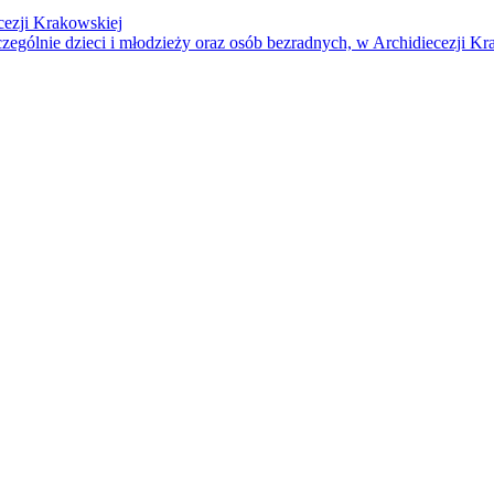
cezji Krakowskiej
czególnie dzieci i młodzieży oraz osób bezradnych, w Archidiecezji Kr