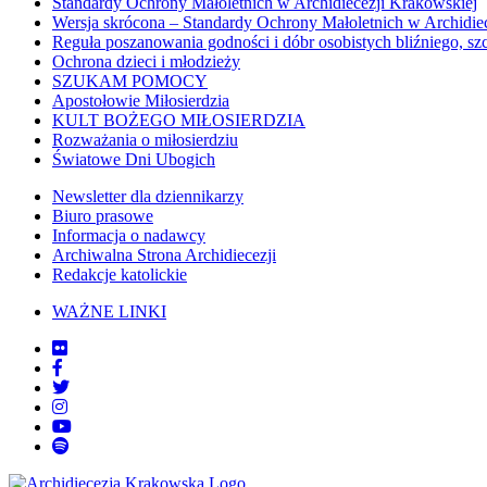
Standardy Ochrony Małoletnich w Archidiecezji Krakowskiej
Wersja skrócona – Standardy Ochrony Małoletnich w Archidie
Reguła poszanowania godności i dóbr osobistych bliźniego, sz
Ochrona dzieci i młodzieży
SZUKAM POMOCY
Apostołowie Miłosierdzia
KULT BOŻEGO MIŁOSIERDZIA
Rozważania o miłosierdziu
Światowe Dni Ubogich
Newsletter dla dziennikarzy
Biuro prasowe
Informacja o nadawcy
Archiwalna Strona Archidiecezji
Redakcje katolickie
WAŻNE LINKI