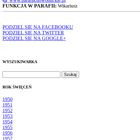
www.parafia.nowohuckie.pl
FUNKCJA W PARAFII:
Wikariusz
PODZIEL SIĘ NA FACEBOOKU
PODZIEL SIĘ NA TWITTER
PODZIEL SIĘ NA GOOGLE+
WYSZUKIWARKA
Szukaj:
ROK ŚWIĘCEŃ
1950
1951
1952
1953
1954
1955
1956
1957