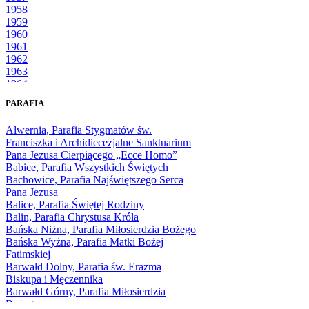
1958
1959
1960
1961
1962
1963
1964
1965
PARAFIA
1966
1967
Alwernia, Parafia Stygmatów św.
1968
Franciszka i Archidiecezjalne Sanktuarium
1969
Pana Jezusa Cierpiącego „Ecce Homo”
1970
Babice, Parafia Wszystkich Świętych
1971
Bachowice, Parafia Najświętszego Serca
1972
Pana Jezusa
1973
Balice, Parafia Świętej Rodziny
1974
Balin, Parafia Chrystusa Króla
1975
Bańska Niżna, Parafia Miłosierdzia Bożego
1976
Bańska Wyżna, Parafia Matki Bożej
1977
Fatimskiej
1978
Barwałd Dolny, Parafia św. Erazma
1979
Biskupa i Męczennika
1980
Barwałd Górny, Parafia Miłosierdzia
1981
Bożego
1982