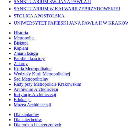
SANKTUARIUM ŚW. JANA PAWŁA II
SANKTUARIUM W KALWARII ZEBRZYDOWSKIEJ
STOLICA APOSTOLSKA
UNIWERSYTET PAPIESKI JANA PAWŁA II W KRAKO
Historia
Metropolita
Biskupi
Kapłani
Zmarli księża
Parafie i kościoły
Zakony
Kuria Metropolitalna
Wydziały Kurii Metropolitalnej
Sąd Metropolitalny
Rady przy Metropolicie Krakowskim
Archiwum Archidiecezji
Instytucje Archidiecezji
Edukacja
Muzea Archidiecezji
Dla kapłanów
Dla katechetów
Dla rodzin i narzeczonych