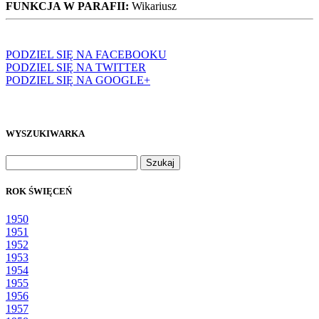
FUNKCJA W PARAFII:
Wikariusz
PODZIEL SIĘ NA FACEBOOKU
PODZIEL SIĘ NA TWITTER
PODZIEL SIĘ NA GOOGLE+
WYSZUKIWARKA
Szukaj:
ROK ŚWIĘCEŃ
1950
1951
1952
1953
1954
1955
1956
1957