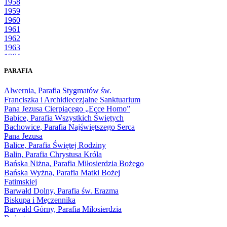
1958
1959
1960
1961
1962
1963
1964
1965
PARAFIA
1966
1967
Alwernia, Parafia Stygmatów św.
1968
Franciszka i Archidiecezjalne Sanktuarium
1969
Pana Jezusa Cierpiącego „Ecce Homo”
1970
Babice, Parafia Wszystkich Świętych
1971
Bachowice, Parafia Najświętszego Serca
1972
Pana Jezusa
1973
Balice, Parafia Świętej Rodziny
1974
Balin, Parafia Chrystusa Króla
1975
Bańska Niżna, Parafia Miłosierdzia Bożego
1976
Bańska Wyżna, Parafia Matki Bożej
1977
Fatimskiej
1978
Barwałd Dolny, Parafia św. Erazma
1979
Biskupa i Męczennika
1980
Barwałd Górny, Parafia Miłosierdzia
1981
Bożego
1982