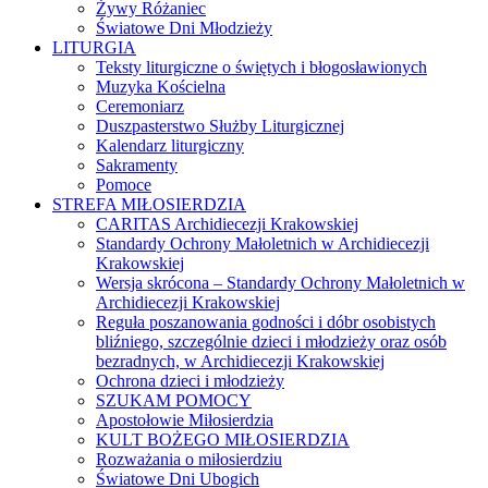
Żywy Różaniec
Światowe Dni Młodzieży
LITURGIA
Teksty liturgiczne o świętych i błogosławionych
Muzyka Kościelna
Ceremoniarz
Duszpasterstwo Służby Liturgicznej
Kalendarz liturgiczny
Sakramenty
Pomoce
STREFA MIŁOSIERDZIA
CARITAS Archidiecezji Krakowskiej
Standardy Ochrony Małoletnich w Archidiecezji
Krakowskiej
Wersja skrócona – Standardy Ochrony Małoletnich w
Archidiecezji Krakowskiej
Reguła poszanowania godności i dóbr osobistych
bliźniego, szczególnie dzieci i młodzieży oraz osób
bezradnych, w Archidiecezji Krakowskiej
Ochrona dzieci i młodzieży
SZUKAM POMOCY
Apostołowie Miłosierdzia
KULT BOŻEGO MIŁOSIERDZIA
Rozważania o miłosierdziu
Światowe Dni Ubogich