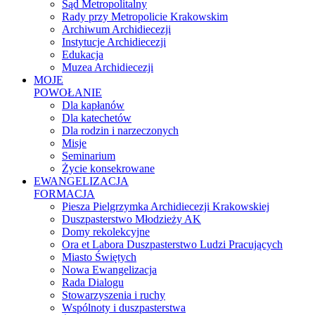
Sąd Metropolitalny
Rady przy Metropolicie Krakowskim
Archiwum Archidiecezji
Instytucje Archidiecezji
Edukacja
Muzea Archidiecezji
MOJE
POWOŁANIE
Dla kapłanów
Dla katechetów
Dla rodzin i narzeczonych
Misje
Seminarium
Życie konsekrowane
EWANGELIZACJA
FORMACJA
Piesza Pielgrzymka Archidiecezji Krakowskiej
Duszpasterstwo Młodzieży AK
Domy rekolekcyjne
Ora et Labora Duszpasterstwo Ludzi Pracujących
Miasto Świętych
Nowa Ewangelizacja
Rada Dialogu
Stowarzyszenia i ruchy
Wspólnoty i duszpasterstwa