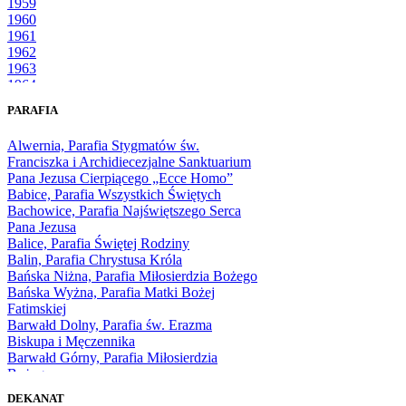
1959
1960
1961
1962
1963
1964
1965
PARAFIA
1966
1967
Alwernia, Parafia Stygmatów św.
1968
Franciszka i Archidiecezjalne Sanktuarium
1969
Pana Jezusa Cierpiącego „Ecce Homo”
1970
Babice, Parafia Wszystkich Świętych
1971
Bachowice, Parafia Najświętszego Serca
1972
Pana Jezusa
1973
Balice, Parafia Świętej Rodziny
1974
Balin, Parafia Chrystusa Króla
1975
Bańska Niżna, Parafia Miłosierdzia Bożego
1976
Bańska Wyżna, Parafia Matki Bożej
1977
Fatimskiej
1978
Barwałd Dolny, Parafia św. Erazma
1979
Biskupa i Męczennika
1980
Barwałd Górny, Parafia Miłosierdzia
1981
Bożego
1982
Bębło, Parafia Miłosierdzia Bożego
1983
DEKANAT