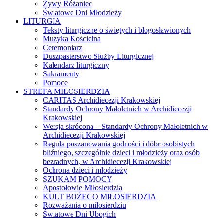
Żywy Różaniec
Światowe Dni Młodzieży
LITURGIA
Teksty liturgiczne o świętych i błogosławionych
Muzyka Kościelna
Ceremoniarz
Duszpasterstwo Służby Liturgicznej
Kalendarz liturgiczny
Sakramenty
Pomoce
STREFA MIŁOSIERDZIA
CARITAS Archidiecezji Krakowskiej
Standardy Ochrony Małoletnich w Archidiecezji
Krakowskiej
Wersja skrócona – Standardy Ochrony Małoletnich w
Archidiecezji Krakowskiej
Reguła poszanowania godności i dóbr osobistych
bliźniego, szczególnie dzieci i młodzieży oraz osób
bezradnych, w Archidiecezji Krakowskiej
Ochrona dzieci i młodzieży
SZUKAM POMOCY
Apostołowie Miłosierdzia
KULT BOŻEGO MIŁOSIERDZIA
Rozważania o miłosierdziu
Światowe Dni Ubogich