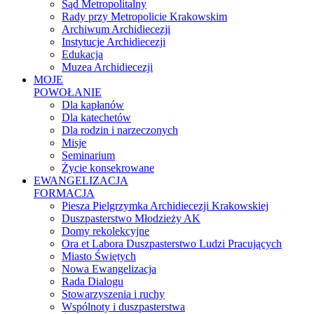
Sąd Metropolitalny
Rady przy Metropolicie Krakowskim
Archiwum Archidiecezji
Instytucje Archidiecezji
Edukacja
Muzea Archidiecezji
MOJE
POWOŁANIE
Dla kapłanów
Dla katechetów
Dla rodzin i narzeczonych
Misje
Seminarium
Życie konsekrowane
EWANGELIZACJA
FORMACJA
Piesza Pielgrzymka Archidiecezji Krakowskiej
Duszpasterstwo Młodzieży AK
Domy rekolekcyjne
Ora et Labora Duszpasterstwo Ludzi Pracujących
Miasto Świętych
Nowa Ewangelizacja
Rada Dialogu
Stowarzyszenia i ruchy
Wspólnoty i duszpasterstwa