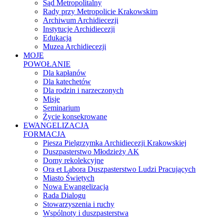
Sąd Metropolitalny
Rady przy Metropolicie Krakowskim
Archiwum Archidiecezji
Instytucje Archidiecezji
Edukacja
Muzea Archidiecezji
MOJE
POWOŁANIE
Dla kapłanów
Dla katechetów
Dla rodzin i narzeczonych
Misje
Seminarium
Życie konsekrowane
EWANGELIZACJA
FORMACJA
Piesza Pielgrzymka Archidiecezji Krakowskiej
Duszpasterstwo Młodzieży AK
Domy rekolekcyjne
Ora et Labora Duszpasterstwo Ludzi Pracujących
Miasto Świętych
Nowa Ewangelizacja
Rada Dialogu
Stowarzyszenia i ruchy
Wspólnoty i duszpasterstwa