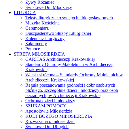
Żywy Różaniec
Światowe Dni Młodzieży
LITURGIA
Teksty liturgiczne o świętych i błogosławionych
Muzyka Kościelna
Ceremoniarz
Duszpasterstwo Służby Liturgicznej
Kalendarz liturgiczny
Sakramenty
Pomoce
STREFA MIŁOSIERDZIA
CARITAS Archidiecezji Krakowskiej
Standardy Ochrony Małoletnich w Archidiecezji
Krakowskiej
Wersja skrócona – Standardy Ochrony Małoletnich w
Archidiecezji Krakowskiej
Reguła poszanowania godności i dóbr osobistych
bliźniego, szczególnie dzieci i młodzieży oraz osób
bezradnych, w Archidiecezji Krakowskiej
Ochrona dzieci i młodzieży
SZUKAM POMOCY
Apostołowie Miłosierdzia
KULT BOŻEGO MIŁOSIERDZIA
Rozważania o miłosierdziu
Światowe Dni Ubogich