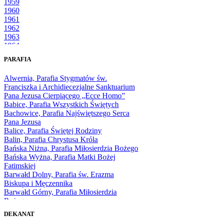
1959
1960
1961
1962
1963
1964
1965
PARAFIA
1966
1967
Alwernia, Parafia Stygmatów św.
1968
Franciszka i Archidiecezjalne Sanktuarium
1969
Pana Jezusa Cierpiącego „Ecce Homo”
1970
Babice, Parafia Wszystkich Świętych
1971
Bachowice, Parafia Najświętszego Serca
1972
Pana Jezusa
1973
Balice, Parafia Świętej Rodziny
1974
Balin, Parafia Chrystusa Króla
1975
Bańska Niżna, Parafia Miłosierdzia Bożego
1976
Bańska Wyżna, Parafia Matki Bożej
1977
Fatimskiej
1978
Barwałd Dolny, Parafia św. Erazma
1979
Biskupa i Męczennika
1980
Barwałd Górny, Parafia Miłosierdzia
1981
Bożego
1982
Bębło, Parafia Miłosierdzia Bożego
1983
DEKANAT