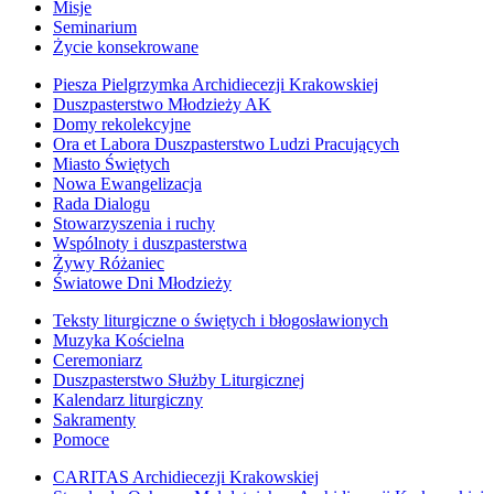
Misje
Seminarium
Życie konsekrowane
Piesza Pielgrzymka Archidiecezji Krakowskiej
Duszpasterstwo Młodzieży AK
Domy rekolekcyjne
Ora et Labora Duszpasterstwo Ludzi Pracujących
Miasto Świętych
Nowa Ewangelizacja
Rada Dialogu
Stowarzyszenia i ruchy
Wspólnoty i duszpasterstwa
Żywy Różaniec
Światowe Dni Młodzieży
Teksty liturgiczne o świętych i błogosławionych
Muzyka Kościelna
Ceremoniarz
Duszpasterstwo Służby Liturgicznej
Kalendarz liturgiczny
Sakramenty
Pomoce
CARITAS Archidiecezji Krakowskiej