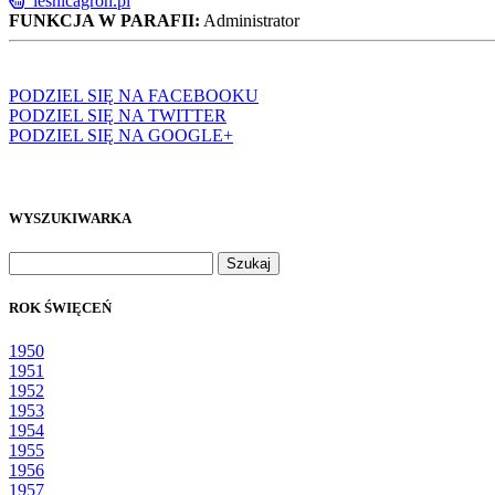
lesnicagron.pl
FUNKCJA W PARAFII:
Administrator
PODZIEL SIĘ NA FACEBOOKU
PODZIEL SIĘ NA TWITTER
PODZIEL SIĘ NA GOOGLE+
WYSZUKIWARKA
Szukaj:
ROK ŚWIĘCEŃ
1950
1951
1952
1953
1954
1955
1956
1957