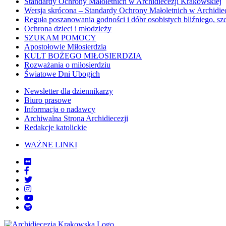
Standardy Ochrony Małoletnich w Archidiecezji Krakowskiej
Wersja skrócona – Standardy Ochrony Małoletnich w Archidie
Reguła poszanowania godności i dóbr osobistych bliźniego, sz
Ochrona dzieci i młodzieży
SZUKAM POMOCY
Apostołowie Miłosierdzia
KULT BOŻEGO MIŁOSIERDZIA
Rozważania o miłosierdziu
Światowe Dni Ubogich
Newsletter dla dziennikarzy
Biuro prasowe
Informacja o nadawcy
Archiwalna Strona Archidiecezji
Redakcje katolickie
WAŻNE LINKI