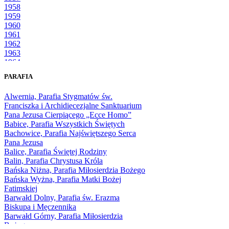
1958
1959
1960
1961
1962
1963
1964
1965
PARAFIA
1966
1967
Alwernia, Parafia Stygmatów św.
1968
Franciszka i Archidiecezjalne Sanktuarium
1969
Pana Jezusa Cierpiącego „Ecce Homo”
1970
Babice, Parafia Wszystkich Świętych
1971
Bachowice, Parafia Najświętszego Serca
1972
Pana Jezusa
1973
Balice, Parafia Świętej Rodziny
1974
Balin, Parafia Chrystusa Króla
1975
Bańska Niżna, Parafia Miłosierdzia Bożego
1976
Bańska Wyżna, Parafia Matki Bożej
1977
Fatimskiej
1978
Barwałd Dolny, Parafia św. Erazma
1979
Biskupa i Męczennika
1980
Barwałd Górny, Parafia Miłosierdzia
1981
Bożego
1982