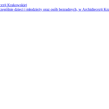
cezji Krakowskiej
czególnie dzieci i młodzieży oraz osób bezradnych, w Archidiecezji Kr