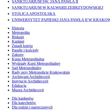
SANKTUARIUM ŚW. JANA PAWŁA II
SANKTUARIUM W KALWARII ZEBRZYDOWSKIEJ
STOLICA APOSTOLSKA
UNIWERSYTET PAPIESKI JANA PAWŁA II W KRAKO
Historia
Metropolita
Biskupi
Kapłani
Zmarli księża
Parafie i kościoły
Zakony
Kuria Metropolitalna
Wydziały Kurii Metropolitalnej
Sąd Metropolitalny
Rady przy Metropolicie Krakowskim
Archiwum Archidiecezji
Instytucje Archidiecezji
Edukacja
Muzea Archidiecezji
Dla kapłanów
Dla katechetów
Dla rodzin i narzeczonych