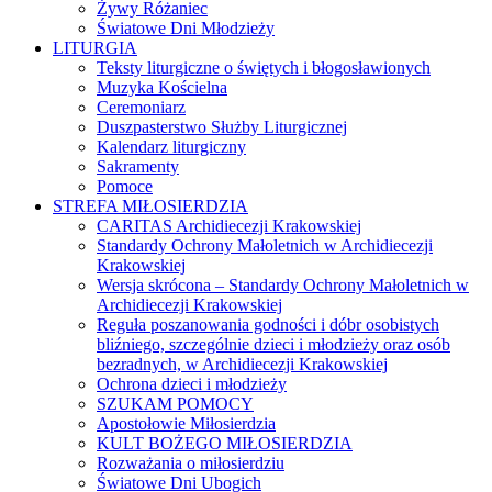
Żywy Różaniec
Światowe Dni Młodzieży
LITURGIA
Teksty liturgiczne o świętych i błogosławionych
Muzyka Kościelna
Ceremoniarz
Duszpasterstwo Służby Liturgicznej
Kalendarz liturgiczny
Sakramenty
Pomoce
STREFA MIŁOSIERDZIA
CARITAS Archidiecezji Krakowskiej
Standardy Ochrony Małoletnich w Archidiecezji
Krakowskiej
Wersja skrócona – Standardy Ochrony Małoletnich w
Archidiecezji Krakowskiej
Reguła poszanowania godności i dóbr osobistych
bliźniego, szczególnie dzieci i młodzieży oraz osób
bezradnych, w Archidiecezji Krakowskiej
Ochrona dzieci i młodzieży
SZUKAM POMOCY
Apostołowie Miłosierdzia
KULT BOŻEGO MIŁOSIERDZIA
Rozważania o miłosierdziu
Światowe Dni Ubogich