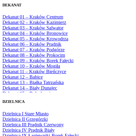
DEKANAT
Dekanat 01 – Kraków Centrum
Dekanat 02 – Kraków Kazimierz
Dekanat 03 – Kraków Salwator
Dekanat 04 – Kraków Bronowice
Dekanat 05 – Kraków Krowodrza
Dekanat 06 – Kraków Prądnik
Dekanat 07 – Kraków Podgórze
Dekanat 08 – Kraków Prokocim
Dekanat 09 – Kraków Borek Fałęcki
Dekanat 10 – Kraków Mogiła
Dekanat 11 – Kraków Bieńczyce
Dekanat 12 – Babice
Dekanat 13 – Białka Tatrzańska
Dekanat 14 – Biały Dunajec
Dekanat 15 – Bolechowice
Dekanat 16 – Chrzanów
DZIELNICA
Dekanat 17 – Czarny Dunajec
Dekanat 18 – Czernichów
Dzielnica I Stare Miasto
Dekanat 19 – Dobczyce
Dzielnica II Grzegórzki
Dekanat 20 – Jabłonka
Dzielnica III Prądnik Czerwony
Dekanat 21 – Jordanów
Dzielnica IV Prądnik Biały
Dekanat 22 – Kalwaria
Dzielnica IX Łagiewniki-Borek Fałęcki