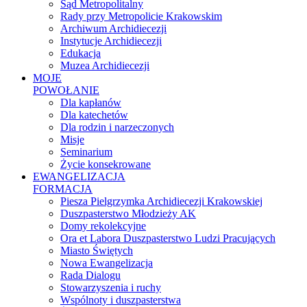
Sąd Metropolitalny
Rady przy Metropolicie Krakowskim
Archiwum Archidiecezji
Instytucje Archidiecezji
Edukacja
Muzea Archidiecezji
MOJE
POWOŁANIE
Dla kapłanów
Dla katechetów
Dla rodzin i narzeczonych
Misje
Seminarium
Życie konsekrowane
EWANGELIZACJA
FORMACJA
Piesza Pielgrzymka Archidiecezji Krakowskiej
Duszpasterstwo Młodzieży AK
Domy rekolekcyjne
Ora et Labora Duszpasterstwo Ludzi Pracujących
Miasto Świętych
Nowa Ewangelizacja
Rada Dialogu
Stowarzyszenia i ruchy
Wspólnoty i duszpasterstwa