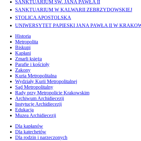
SANKTUARIUM ŚW. JANA PAWŁA II
SANKTUARIUM W KALWARII ZEBRZYDOWSKIEJ
STOLICA APOSTOLSKA
UNIWERSYTET PAPIESKI JANA PAWŁA II W KRAKO
Historia
Metropolita
Biskupi
Kapłani
Zmarli księża
Parafie i kościoły
Zakony
Kuria Metropolitalna
Wydziały Kurii Metropolitalnej
Sąd Metropolitalny
Rady przy Metropolicie Krakowskim
Archiwum Archidiecezji
Instytucje Archidiecezji
Edukacja
Muzea Archidiecezji
Dla kapłanów
Dla katechetów
Dla rodzin i narzeczonych