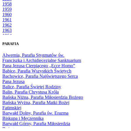
1958
1959
1960
1961
1962
1963
1964
1965
PARAFIA
1966
1967
Alwernia, Parafia Stygmatów św.
1968
Franciszka i Archidiecezjalne Sanktuarium
1969
Pana Jezusa Cierpiącego „Ecce Homo”
1970
Babice, Parafia Wszystkich Świętych
1971
Bachowice, Parafia Najświętszego Serca
1972
Pana Jezusa
1973
Balice, Parafia Świętej Rodziny
1974
Balin, Parafia Chrystusa Króla
1975
Bańska Niżna, Parafia Miłosierdzia Bożego
1976
Bańska Wyżna, Parafia Matki Bożej
1977
Fatimskiej
1978
Barwałd Dolny, Parafia św. Erazma
1979
Biskupa i Męczennika
1980
Barwałd Górny, Parafia Miłosierdzia
1981
Bożego
1982