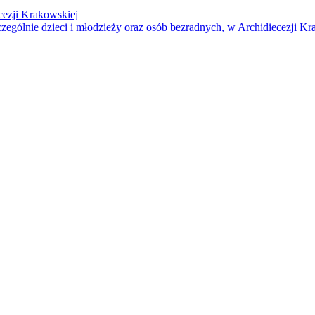
cezji Krakowskiej
czególnie dzieci i młodzieży oraz osób bezradnych, w Archidiecezji Kr