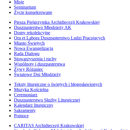
Misje
Seminarium
Życie konsekrowane
Piesza Pielgrzymka Archidiecezji Krakowskiej
Duszpasterstwo Młodzieży AK
Domy rekolekcyjne
Ora et Labora Duszpasterstwo Ludzi Pracujących
Miasto Świętych
Nowa Ewangelizacja
Rada Dialogu
Stowarzyszenia i ruchy
Wspólnoty i duszpasterstwa
Żywy Różaniec
Światowe Dni Młodzieży
Teksty liturgiczne o świętych i błogosławionych
Muzyka Kościelna
Ceremoniarz
Duszpasterstwo Służby Liturgicznej
Kalendarz liturgiczny
Sakramenty
Pomoce
CARITAS Archidiecezji Krakowskiej