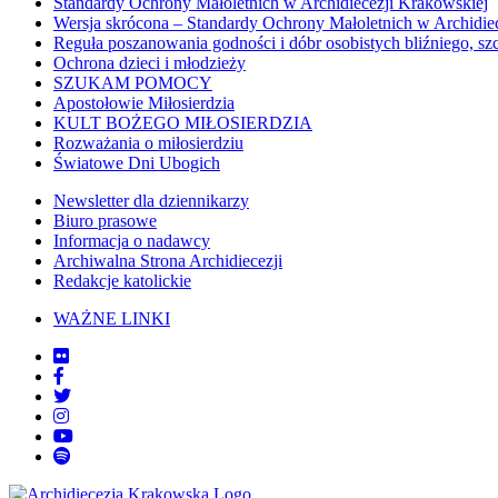
Standardy Ochrony Małoletnich w Archidiecezji Krakowskiej
Wersja skrócona – Standardy Ochrony Małoletnich w Archidie
Reguła poszanowania godności i dóbr osobistych bliźniego, sz
Ochrona dzieci i młodzieży
SZUKAM POMOCY
Apostołowie Miłosierdzia
KULT BOŻEGO MIŁOSIERDZIA
Rozważania o miłosierdziu
Światowe Dni Ubogich
Newsletter dla dziennikarzy
Biuro prasowe
Informacja o nadawcy
Archiwalna Strona Archidiecezji
Redakcje katolickie
WAŻNE LINKI