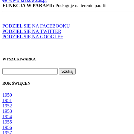
www.krakow.sds.pl
FUNKCJA W PARAFII:
Posługuje na terenie parafii
PODZIEL SIĘ NA FACEBOOKU
PODZIEL SIĘ NA TWITTER
PODZIEL SIĘ NA GOOGLE+
WYSZUKIWARKA
Szukaj:
ROK ŚWIĘCEŃ
1950
1951
1952
1953
1954
1955
1956
1957