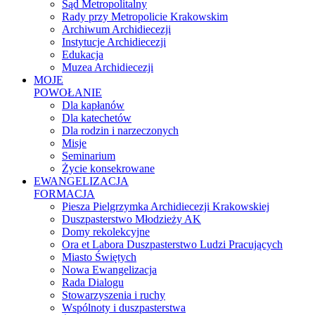
Sąd Metropolitalny
Rady przy Metropolicie Krakowskim
Archiwum Archidiecezji
Instytucje Archidiecezji
Edukacja
Muzea Archidiecezji
MOJE
POWOŁANIE
Dla kapłanów
Dla katechetów
Dla rodzin i narzeczonych
Misje
Seminarium
Życie konsekrowane
EWANGELIZACJA
FORMACJA
Piesza Pielgrzymka Archidiecezji Krakowskiej
Duszpasterstwo Młodzieży AK
Domy rekolekcyjne
Ora et Labora Duszpasterstwo Ludzi Pracujących
Miasto Świętych
Nowa Ewangelizacja
Rada Dialogu
Stowarzyszenia i ruchy
Wspólnoty i duszpasterstwa