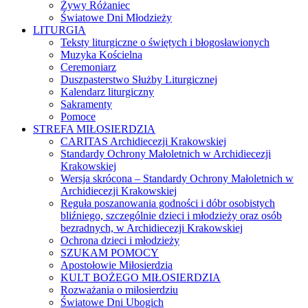
Żywy Różaniec
Światowe Dni Młodzieży
LITURGIA
Teksty liturgiczne o świętych i błogosławionych
Muzyka Kościelna
Ceremoniarz
Duszpasterstwo Służby Liturgicznej
Kalendarz liturgiczny
Sakramenty
Pomoce
STREFA MIŁOSIERDZIA
CARITAS Archidiecezji Krakowskiej
Standardy Ochrony Małoletnich w Archidiecezji
Krakowskiej
Wersja skrócona – Standardy Ochrony Małoletnich w
Archidiecezji Krakowskiej
Reguła poszanowania godności i dóbr osobistych
bliźniego, szczególnie dzieci i młodzieży oraz osób
bezradnych, w Archidiecezji Krakowskiej
Ochrona dzieci i młodzieży
SZUKAM POMOCY
Apostołowie Miłosierdzia
KULT BOŻEGO MIŁOSIERDZIA
Rozważania o miłosierdziu
Światowe Dni Ubogich