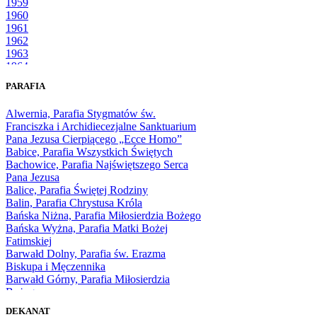
1959
1960
1961
1962
1963
1964
1965
PARAFIA
1966
1967
Alwernia, Parafia Stygmatów św.
1968
Franciszka i Archidiecezjalne Sanktuarium
1969
Pana Jezusa Cierpiącego „Ecce Homo”
1970
Babice, Parafia Wszystkich Świętych
1971
Bachowice, Parafia Najświętszego Serca
1972
Pana Jezusa
1973
Balice, Parafia Świętej Rodziny
1974
Balin, Parafia Chrystusa Króla
1975
Bańska Niżna, Parafia Miłosierdzia Bożego
1976
Bańska Wyżna, Parafia Matki Bożej
1977
Fatimskiej
1978
Barwałd Dolny, Parafia św. Erazma
1979
Biskupa i Męczennika
1980
Barwałd Górny, Parafia Miłosierdzia
1981
Bożego
1982
Bębło, Parafia Miłosierdzia Bożego
1983
DEKANAT