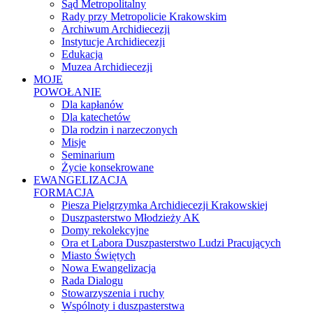
Sąd Metropolitalny
Rady przy Metropolicie Krakowskim
Archiwum Archidiecezji
Instytucje Archidiecezji
Edukacja
Muzea Archidiecezji
MOJE
POWOŁANIE
Dla kapłanów
Dla katechetów
Dla rodzin i narzeczonych
Misje
Seminarium
Życie konsekrowane
EWANGELIZACJA
FORMACJA
Piesza Pielgrzymka Archidiecezji Krakowskiej
Duszpasterstwo Młodzieży AK
Domy rekolekcyjne
Ora et Labora Duszpasterstwo Ludzi Pracujących
Miasto Świętych
Nowa Ewangelizacja
Rada Dialogu
Stowarzyszenia i ruchy
Wspólnoty i duszpasterstwa