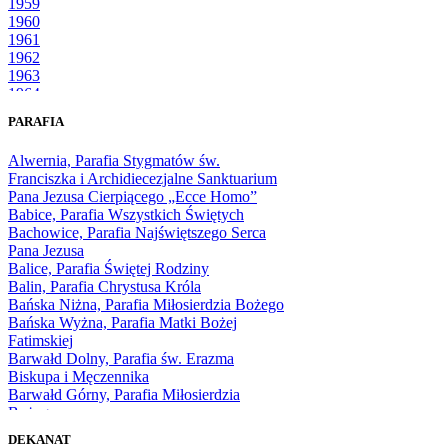
1959
1960
1961
1962
1963
1964
1965
PARAFIA
1966
1967
Alwernia, Parafia Stygmatów św.
1968
Franciszka i Archidiecezjalne Sanktuarium
1969
Pana Jezusa Cierpiącego „Ecce Homo”
1970
Babice, Parafia Wszystkich Świętych
1971
Bachowice, Parafia Najświętszego Serca
1972
Pana Jezusa
1973
Balice, Parafia Świętej Rodziny
1974
Balin, Parafia Chrystusa Króla
1975
Bańska Niżna, Parafia Miłosierdzia Bożego
1976
Bańska Wyżna, Parafia Matki Bożej
1977
Fatimskiej
1978
Barwałd Dolny, Parafia św. Erazma
1979
Biskupa i Męczennika
1980
Barwałd Górny, Parafia Miłosierdzia
1981
Bożego
1982
Bębło, Parafia Miłosierdzia Bożego
1983
DEKANAT