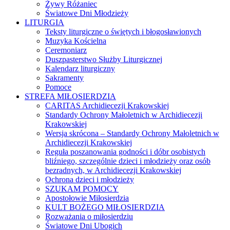
Żywy Różaniec
Światowe Dni Młodzieży
LITURGIA
Teksty liturgiczne o świętych i błogosławionych
Muzyka Kościelna
Ceremoniarz
Duszpasterstwo Służby Liturgicznej
Kalendarz liturgiczny
Sakramenty
Pomoce
STREFA MIŁOSIERDZIA
CARITAS Archidiecezji Krakowskiej
Standardy Ochrony Małoletnich w Archidiecezji
Krakowskiej
Wersja skrócona – Standardy Ochrony Małoletnich w
Archidiecezji Krakowskiej
Reguła poszanowania godności i dóbr osobistych
bliźniego, szczególnie dzieci i młodzieży oraz osób
bezradnych, w Archidiecezji Krakowskiej
Ochrona dzieci i młodzieży
SZUKAM POMOCY
Apostołowie Miłosierdzia
KULT BOŻEGO MIŁOSIERDZIA
Rozważania o miłosierdziu
Światowe Dni Ubogich