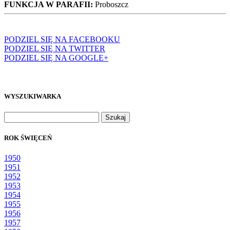
FUNKCJA W PARAFII:
Proboszcz
PODZIEL SIĘ NA FACEBOOKU
PODZIEL SIĘ NA TWITTER
PODZIEL SIĘ NA GOOGLE+
WYSZUKIWARKA
Szukaj:
ROK ŚWIĘCEŃ
1950
1951
1952
1953
1954
1955
1956
1957