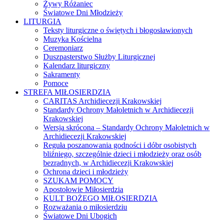
Żywy Różaniec
Światowe Dni Młodzieży
LITURGIA
Teksty liturgiczne o świętych i błogosławionych
Muzyka Kościelna
Ceremoniarz
Duszpasterstwo Służby Liturgicznej
Kalendarz liturgiczny
Sakramenty
Pomoce
STREFA MIŁOSIERDZIA
CARITAS Archidiecezji Krakowskiej
Standardy Ochrony Małoletnich w Archidiecezji
Krakowskiej
Wersja skrócona – Standardy Ochrony Małoletnich w
Archidiecezji Krakowskiej
Reguła poszanowania godności i dóbr osobistych
bliźniego, szczególnie dzieci i młodzieży oraz osób
bezradnych, w Archidiecezji Krakowskiej
Ochrona dzieci i młodzieży
SZUKAM POMOCY
Apostołowie Miłosierdzia
KULT BOŻEGO MIŁOSIERDZIA
Rozważania o miłosierdziu
Światowe Dni Ubogich