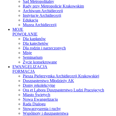
Sąd Metropolitalny
Rady przy Metropolicie Krakowskim
Archiwum Archidiecezji
Instytucje Archidiecezji
Edukacja
Muzea Archidiecezji
MOJE
POWOŁANIE
Dla kapłanów
Dla katechetów
Dla rodzin i narzeczonych
Misje
Seminarium
Życie konsekrowane
EWANGELIZACJA
FORMACJA
Piesza Pielgrzymka Archidiecezji Krakowskiej
Duszpasterstwo Młodzieży AK
Domy rekolekcyjne
Ora et Labora Duszpasterstwo Ludzi Pracujących
Miasto Świętych
Nowa Ewangelizacja
Rada Dialogu
Stowarzyszenia i ruchy
Wspólnoty i duszpasterstwa