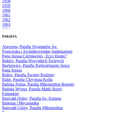
1958
1959
1960
1961
1962
1963
1964
1965
PARAFIA
1966
1967
Alwernia, Parafia Stygmatów św.
1968
Franciszka i Archidiecezjalne Sanktuarium
1969
Pana Jezusa Cierpiącego „Ecce Homo”
1970
Babice, Parafia Wszystkich Świętych
1971
Bachowice, Parafia Najświętszego Serca
1972
Pana Jezusa
1973
Balice, Parafia Świętej Rodziny
1974
Balin, Parafia Chrystusa Króla
1975
Bańska Niżna, Parafia Miłosierdzia Bożego
1976
Bańska Wyżna, Parafia Matki Bożej
1977
Fatimskiej
1978
Barwałd Dolny, Parafia św. Erazma
1979
Biskupa i Męczennika
1980
Barwałd Górny, Parafia Miłosierdzia
1981
Bożego
1982