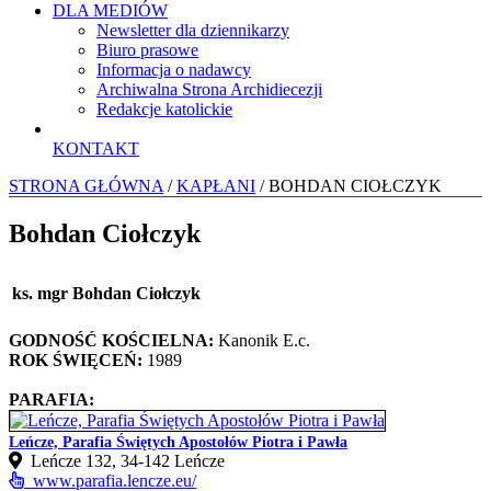
DLA MEDIÓW
Newsletter dla dziennikarzy
Biuro prasowe
Informacja o nadawcy
Archiwalna Strona Archidiecezji
Redakcje katolickie
KONTAKT
STRONA GŁÓWNA
/
KAPŁANI
/ BOHDAN CIOŁCZYK
Bohdan Ciołczyk
ks. mgr Bohdan Ciołczyk
GODNOŚĆ KOŚCIELNA:
Kanonik E.c.
ROK ŚWIĘCEŃ:
1989
PARAFIA:
Leńcze, Parafia Świętych Apostołów Piotra i Pawła
Leńcze 132, 34-142 Leńcze
www.parafia.lencze.eu/