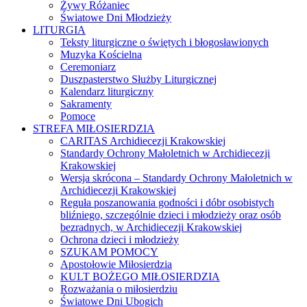
Żywy Różaniec
Światowe Dni Młodzieży
LITURGIA
Teksty liturgiczne o świętych i błogosławionych
Muzyka Kościelna
Ceremoniarz
Duszpasterstwo Służby Liturgicznej
Kalendarz liturgiczny
Sakramenty
Pomoce
STREFA MIŁOSIERDZIA
CARITAS Archidiecezji Krakowskiej
Standardy Ochrony Małoletnich w Archidiecezji
Krakowskiej
Wersja skrócona – Standardy Ochrony Małoletnich w
Archidiecezji Krakowskiej
Reguła poszanowania godności i dóbr osobistych
bliźniego, szczególnie dzieci i młodzieży oraz osób
bezradnych, w Archidiecezji Krakowskiej
Ochrona dzieci i młodzieży
SZUKAM POMOCY
Apostołowie Miłosierdzia
KULT BOŻEGO MIŁOSIERDZIA
Rozważania o miłosierdziu
Światowe Dni Ubogich