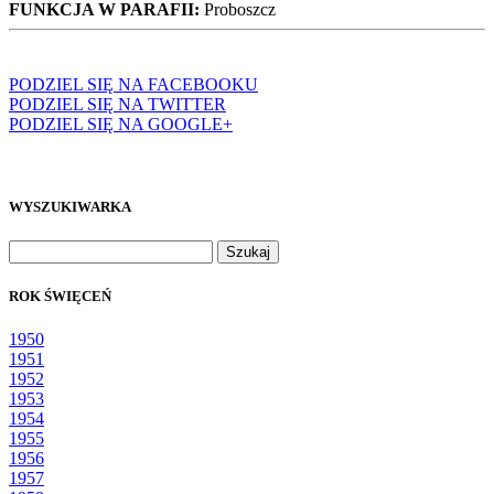
FUNKCJA W PARAFII:
Proboszcz
PODZIEL SIĘ NA FACEBOOKU
PODZIEL SIĘ NA TWITTER
PODZIEL SIĘ NA GOOGLE+
WYSZUKIWARKA
Szukaj:
ROK ŚWIĘCEŃ
1950
1951
1952
1953
1954
1955
1956
1957