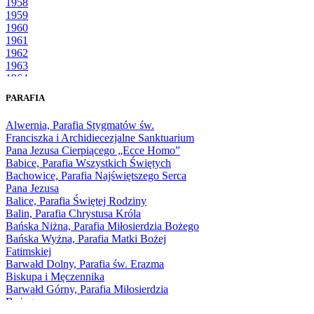
1958
1959
1960
1961
1962
1963
1964
1965
PARAFIA
1966
1967
Alwernia, Parafia Stygmatów św.
1968
Franciszka i Archidiecezjalne Sanktuarium
1969
Pana Jezusa Cierpiącego „Ecce Homo”
1970
Babice, Parafia Wszystkich Świętych
1971
Bachowice, Parafia Najświętszego Serca
1972
Pana Jezusa
1973
Balice, Parafia Świętej Rodziny
1974
Balin, Parafia Chrystusa Króla
1975
Bańska Niżna, Parafia Miłosierdzia Bożego
1976
Bańska Wyżna, Parafia Matki Bożej
1977
Fatimskiej
1978
Barwałd Dolny, Parafia św. Erazma
1979
Biskupa i Męczennika
1980
Barwałd Górny, Parafia Miłosierdzia
1981
Bożego
1982