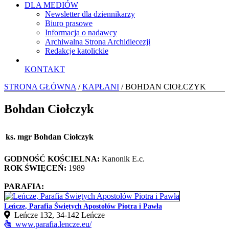
DLA MEDIÓW
Newsletter dla dziennikarzy
Biuro prasowe
Informacja o nadawcy
Archiwalna Strona Archidiecezji
Redakcje katolickie
KONTAKT
STRONA GŁÓWNA
/
KAPŁANI
/ BOHDAN CIOŁCZYK
Bohdan Ciołczyk
ks. mgr Bohdan Ciołczyk
GODNOŚĆ KOŚCIELNA:
Kanonik E.c.
ROK ŚWIĘCEŃ:
1989
PARAFIA:
Leńcze, Parafia Świętych Apostołów Piotra i Pawła
Leńcze 132, 34-142 Leńcze
www.parafia.lencze.eu/