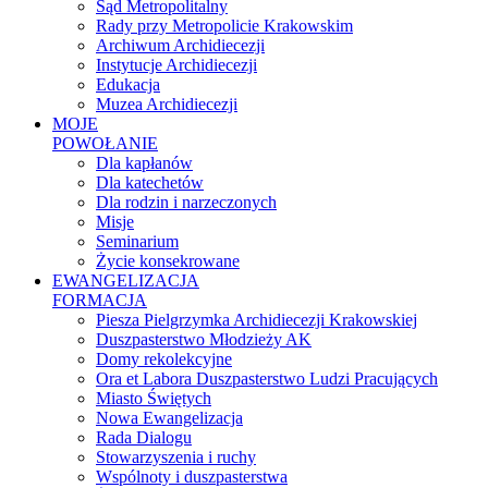
Sąd Metropolitalny
Rady przy Metropolicie Krakowskim
Archiwum Archidiecezji
Instytucje Archidiecezji
Edukacja
Muzea Archidiecezji
MOJE
POWOŁANIE
Dla kapłanów
Dla katechetów
Dla rodzin i narzeczonych
Misje
Seminarium
Życie konsekrowane
EWANGELIZACJA
FORMACJA
Piesza Pielgrzymka Archidiecezji Krakowskiej
Duszpasterstwo Młodzieży AK
Domy rekolekcyjne
Ora et Labora Duszpasterstwo Ludzi Pracujących
Miasto Świętych
Nowa Ewangelizacja
Rada Dialogu
Stowarzyszenia i ruchy
Wspólnoty i duszpasterstwa