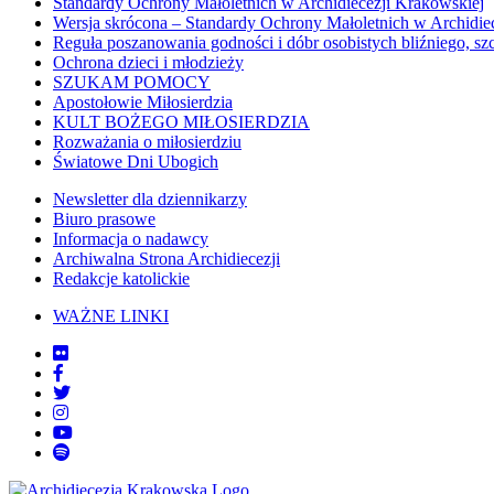
Standardy Ochrony Małoletnich w Archidiecezji Krakowskiej
Wersja skrócona – Standardy Ochrony Małoletnich w Archidie
Reguła poszanowania godności i dóbr osobistych bliźniego, sz
Ochrona dzieci i młodzieży
SZUKAM POMOCY
Apostołowie Miłosierdzia
KULT BOŻEGO MIŁOSIERDZIA
Rozważania o miłosierdziu
Światowe Dni Ubogich
Newsletter dla dziennikarzy
Biuro prasowe
Informacja o nadawcy
Archiwalna Strona Archidiecezji
Redakcje katolickie
WAŻNE LINKI