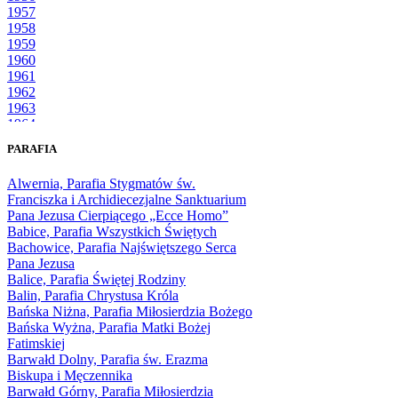
1957
1958
1959
1960
1961
1962
1963
1964
1965
PARAFIA
1966
1967
Alwernia, Parafia Stygmatów św.
1968
Franciszka i Archidiecezjalne Sanktuarium
1969
Pana Jezusa Cierpiącego „Ecce Homo”
1970
Babice, Parafia Wszystkich Świętych
1971
Bachowice, Parafia Najświętszego Serca
1972
Pana Jezusa
1973
Balice, Parafia Świętej Rodziny
1974
Balin, Parafia Chrystusa Króla
1975
Bańska Niżna, Parafia Miłosierdzia Bożego
1976
Bańska Wyżna, Parafia Matki Bożej
1977
Fatimskiej
1978
Barwałd Dolny, Parafia św. Erazma
1979
Biskupa i Męczennika
1980
Barwałd Górny, Parafia Miłosierdzia
1981