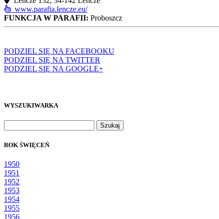
Leńcze 132, 34-142 Leńcze
www.parafia.lencze.eu/
FUNKCJA W PARAFII:
Proboszcz
PODZIEL SIĘ NA FACEBOOKU
PODZIEL SIĘ NA TWITTER
PODZIEL SIĘ NA GOOGLE+
WYSZUKIWARKA
Szukaj:
ROK ŚWIĘCEŃ
1950
1951
1952
1953
1954
1955
1956