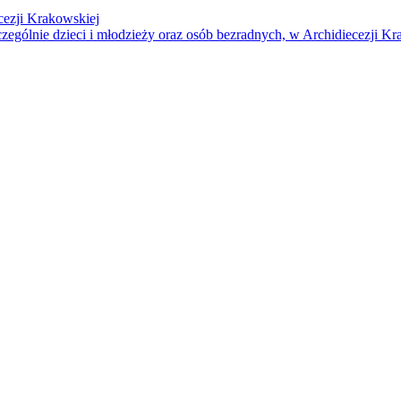
cezji Krakowskiej
czególnie dzieci i młodzieży oraz osób bezradnych, w Archidiecezji Kr