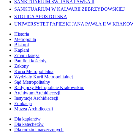
SANKTUARIUM ŚW. JANA PAWŁA II
SANKTUARIUM W KALWARII ZEBRZYDOWSKIEJ
STOLICA APOSTOLSKA
UNIWERSYTET PAPIESKI JANA PAWŁA II W KRAKO
Historia
Metropolita
Biskupi
Kapłani
Zmarli księża
Parafie i kościoły
Zakony
Kuria Metropolitalna
Wydziały Kurii Metropolitalnej
Sąd Metropolitalny
Rady przy Metropolicie Krakowskim
Archiwum Archidiecezji
Instytucje Archidiecezji
Edukacja
Muzea Archidiecezji
Dla kapłanów
Dla katechetów
Dla rodzin i narzeczonych