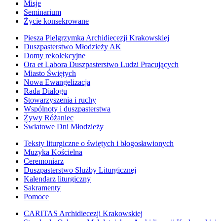
Misje
Seminarium
Życie konsekrowane
Piesza Pielgrzymka Archidiecezji Krakowskiej
Duszpasterstwo Młodzieży AK
Domy rekolekcyjne
Ora et Labora Duszpasterstwo Ludzi Pracujących
Miasto Świętych
Nowa Ewangelizacja
Rada Dialogu
Stowarzyszenia i ruchy
Wspólnoty i duszpasterstwa
Żywy Różaniec
Światowe Dni Młodzieży
Teksty liturgiczne o świętych i błogosławionych
Muzyka Kościelna
Ceremoniarz
Duszpasterstwo Służby Liturgicznej
Kalendarz liturgiczny
Sakramenty
Pomoce
CARITAS Archidiecezji Krakowskiej