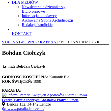
DLA MEDIÓW
Newsletter dla dziennikarzy
Biuro prasowe
Informacja o nadawcy
Archiwalna Strona Archidiecezji
Redakcje katolickie
KONTAKT
STRONA GŁÓWNA
/
KAPŁANI
/ BOHDAN CIOŁCZYK
Bohdan Ciołczyk
ks. mgr Bohdan Ciołczyk
GODNOŚĆ KOŚCIELNA:
Kanonik E.c.
ROK ŚWIĘCEŃ:
1989
PARAFIA:
Leńcze, Parafia Świętych Apostołów Piotra i Pawła
Leńcze 132, 34-142 Leńcze
www.parafia.lencze.eu/