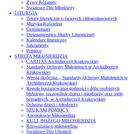
Żywy Różaniec
Światowe Dni Młodzieży
LITURGIA
Teksty liturgiczne o świętych i błogosławionych
Muzyka Kościelna
Ceremoniarz
Duszpasterstwo Służby Liturgicznej
Kalendarz liturgiczny
Sakramenty
Pomoce
STREFA MIŁOSIERDZIA
CARITAS Archidiecezji Krakowskiej
Standardy Ochrony Małoletnich w Archidiecezji
Krakowskiej
Wersja skrócona – Standardy Ochrony Małoletnich w
Archidiecezji Krakowskiej
Reguła poszanowania godności i dóbr osobistych
bliźniego, szczególnie dzieci i młodzieży oraz osób
bezradnych, w Archidiecezji Krakowskiej
Ochrona dzieci i młodzieży
SZUKAM POMOCY
Apostołowie Miłosierdzia
KULT BOŻEGO MIŁOSIERDZIA
Rozważania o miłosierdziu
Światowe Dni Ubogich