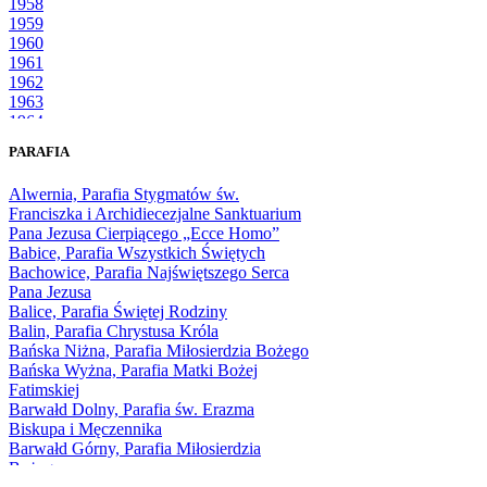
1958
1959
1960
1961
1962
1963
1964
1965
PARAFIA
1966
1967
Alwernia, Parafia Stygmatów św.
1968
Franciszka i Archidiecezjalne Sanktuarium
1969
Pana Jezusa Cierpiącego „Ecce Homo”
1970
Babice, Parafia Wszystkich Świętych
1971
Bachowice, Parafia Najświętszego Serca
1972
Pana Jezusa
1973
Balice, Parafia Świętej Rodziny
1974
Balin, Parafia Chrystusa Króla
1975
Bańska Niżna, Parafia Miłosierdzia Bożego
1976
Bańska Wyżna, Parafia Matki Bożej
1977
Fatimskiej
1978
Barwałd Dolny, Parafia św. Erazma
1979
Biskupa i Męczennika
1980
Barwałd Górny, Parafia Miłosierdzia
1981
Bożego
1982