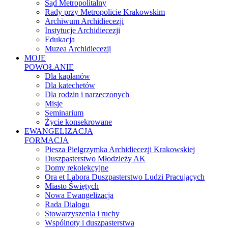
Sąd Metropolitalny
Rady przy Metropolicie Krakowskim
Archiwum Archidiecezji
Instytucje Archidiecezji
Edukacja
Muzea Archidiecezji
MOJE
POWOŁANIE
Dla kapłanów
Dla katechetów
Dla rodzin i narzeczonych
Misje
Seminarium
Życie konsekrowane
EWANGELIZACJA
FORMACJA
Piesza Pielgrzymka Archidiecezji Krakowskiej
Duszpasterstwo Młodzieży AK
Domy rekolekcyjne
Ora et Labora Duszpasterstwo Ludzi Pracujących
Miasto Świętych
Nowa Ewangelizacja
Rada Dialogu
Stowarzyszenia i ruchy
Wspólnoty i duszpasterstwa