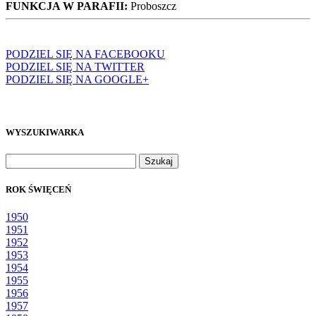
FUNKCJA W PARAFII:
Proboszcz
PODZIEL SIĘ NA FACEBOOKU
PODZIEL SIĘ NA TWITTER
PODZIEL SIĘ NA GOOGLE+
WYSZUKIWARKA
Szukaj:
ROK ŚWIĘCEŃ
1950
1951
1952
1953
1954
1955
1956
1957