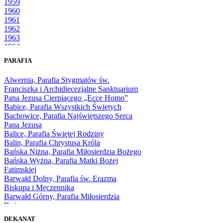
1959
1960
1961
1962
1963
1964
1965
PARAFIA
1966
1967
Alwernia, Parafia Stygmatów św.
1968
Franciszka i Archidiecezjalne Sanktuarium
1969
Pana Jezusa Cierpiącego „Ecce Homo”
1970
Babice, Parafia Wszystkich Świętych
1971
Bachowice, Parafia Najświętszego Serca
1972
Pana Jezusa
1973
Balice, Parafia Świętej Rodziny
1974
Balin, Parafia Chrystusa Króla
1975
Bańska Niżna, Parafia Miłosierdzia Bożego
1976
Bańska Wyżna, Parafia Matki Bożej
1977
Fatimskiej
1978
Barwałd Dolny, Parafia św. Erazma
1979
Biskupa i Męczennika
1980
Barwałd Górny, Parafia Miłosierdzia
1981
Bożego
1982
Bębło, Parafia Miłosierdzia Bożego
1983
DEKANAT