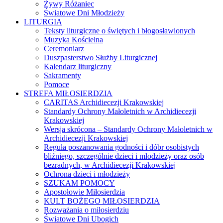
Żywy Różaniec
Światowe Dni Młodzieży
LITURGIA
Teksty liturgiczne o świętych i błogosławionych
Muzyka Kościelna
Ceremoniarz
Duszpasterstwo Służby Liturgicznej
Kalendarz liturgiczny
Sakramenty
Pomoce
STREFA MIŁOSIERDZIA
CARITAS Archidiecezji Krakowskiej
Standardy Ochrony Małoletnich w Archidiecezji
Krakowskiej
Wersja skrócona – Standardy Ochrony Małoletnich w
Archidiecezji Krakowskiej
Reguła poszanowania godności i dóbr osobistych
bliźniego, szczególnie dzieci i młodzieży oraz osób
bezradnych, w Archidiecezji Krakowskiej
Ochrona dzieci i młodzieży
SZUKAM POMOCY
Apostołowie Miłosierdzia
KULT BOŻEGO MIŁOSIERDZIA
Rozważania o miłosierdziu
Światowe Dni Ubogich