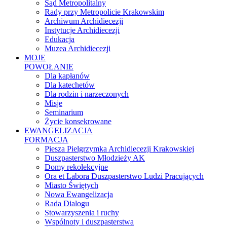
Sąd Metropolitalny
Rady przy Metropolicie Krakowskim
Archiwum Archidiecezji
Instytucje Archidiecezji
Edukacja
Muzea Archidiecezji
MOJE
POWOŁANIE
Dla kapłanów
Dla katechetów
Dla rodzin i narzeczonych
Misje
Seminarium
Życie konsekrowane
EWANGELIZACJA
FORMACJA
Piesza Pielgrzymka Archidiecezji Krakowskiej
Duszpasterstwo Młodzieży AK
Domy rekolekcyjne
Ora et Labora Duszpasterstwo Ludzi Pracujących
Miasto Świętych
Nowa Ewangelizacja
Rada Dialogu
Stowarzyszenia i ruchy
Wspólnoty i duszpasterstwa