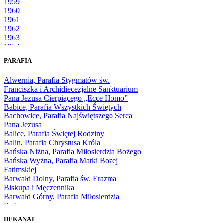
1959
1960
1961
1962
1963
1964
1965
PARAFIA
1966
1967
Alwernia, Parafia Stygmatów św.
1968
Franciszka i Archidiecezjalne Sanktuarium
1969
Pana Jezusa Cierpiącego „Ecce Homo”
1970
Babice, Parafia Wszystkich Świętych
1971
Bachowice, Parafia Najświętszego Serca
1972
Pana Jezusa
1973
Balice, Parafia Świętej Rodziny
1974
Balin, Parafia Chrystusa Króla
1975
Bańska Niżna, Parafia Miłosierdzia Bożego
1976
Bańska Wyżna, Parafia Matki Bożej
1977
Fatimskiej
1978
Barwałd Dolny, Parafia św. Erazma
1979
Biskupa i Męczennika
1980
Barwałd Górny, Parafia Miłosierdzia
1981
Bożego
1982
Bębło, Parafia Miłosierdzia Bożego
1983
DEKANAT