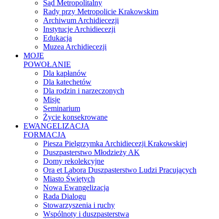
Sąd Metropolitalny
Rady przy Metropolicie Krakowskim
Archiwum Archidiecezji
Instytucje Archidiecezji
Edukacja
Muzea Archidiecezji
MOJE
POWOŁANIE
Dla kapłanów
Dla katechetów
Dla rodzin i narzeczonych
Misje
Seminarium
Życie konsekrowane
EWANGELIZACJA
FORMACJA
Piesza Pielgrzymka Archidiecezji Krakowskiej
Duszpasterstwo Młodzieży AK
Domy rekolekcyjne
Ora et Labora Duszpasterstwo Ludzi Pracujących
Miasto Świętych
Nowa Ewangelizacja
Rada Dialogu
Stowarzyszenia i ruchy
Wspólnoty i duszpasterstwa