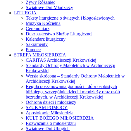
Żywy Różaniec
Światowe Dni Młodzieży
LITURGIA
Teksty liturgiczne o świętych i błogosławionych
Muzyka Kościelna
Ceremoniarz
Duszpasterstwo Służby Liturgicznej
Kalendarz liturgiczny
Sakramenty
Pomoce
STREFA MIŁOSIERDZIA
CARITAS Archidiecezji Krakowskiej
Standardy Ochrony Małoletnich w Archidiecezji
Krakowskiej
Wersja skrócona – Standardy Ochrony Małoletnich w
Archidiecezji Krakowskiej
Reguła poszanowania godności i dóbr osobistych
bliźniego, szczególnie dzieci i młodzieży oraz osób
bezradnych, w Archidiecezji Krakowskiej
Ochrona dzieci i młodzieży
SZUKAM POMOCY
Apostołowie Miłosierdzia
KULT BOŻEGO MIŁOSIERDZIA
Rozważania o miłosierdziu
Światowe Dni Ubogich