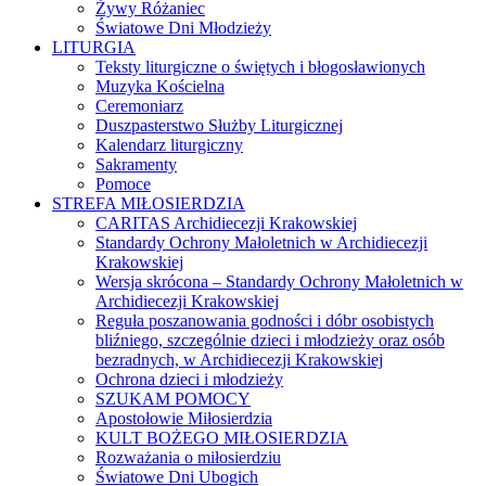
Żywy Różaniec
Światowe Dni Młodzieży
LITURGIA
Teksty liturgiczne o świętych i błogosławionych
Muzyka Kościelna
Ceremoniarz
Duszpasterstwo Służby Liturgicznej
Kalendarz liturgiczny
Sakramenty
Pomoce
STREFA MIŁOSIERDZIA
CARITAS Archidiecezji Krakowskiej
Standardy Ochrony Małoletnich w Archidiecezji
Krakowskiej
Wersja skrócona – Standardy Ochrony Małoletnich w
Archidiecezji Krakowskiej
Reguła poszanowania godności i dóbr osobistych
bliźniego, szczególnie dzieci i młodzieży oraz osób
bezradnych, w Archidiecezji Krakowskiej
Ochrona dzieci i młodzieży
SZUKAM POMOCY
Apostołowie Miłosierdzia
KULT BOŻEGO MIŁOSIERDZIA
Rozważania o miłosierdziu
Światowe Dni Ubogich