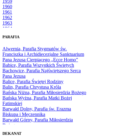
1959
1960
1961
1962
1963
1964
1965
PARAFIA
1966
1967
Alwernia, Parafia Stygmatów św.
1968
Franciszka i Archidiecezjalne Sanktuarium
1969
Pana Jezusa Cierpiącego „Ecce Homo”
1970
Babice, Parafia Wszystkich Świętych
1971
Bachowice, Parafia Najświętszego Serca
1972
Pana Jezusa
1973
Balice, Parafia Świętej Rodziny
1974
Balin, Parafia Chrystusa Króla
1975
Bańska Niżna, Parafia Miłosierdzia Bożego
1976
Bańska Wyżna, Parafia Matki Bożej
1977
Fatimskiej
1978
Barwałd Dolny, Parafia św. Erazma
1979
Biskupa i Męczennika
1980
Barwałd Górny, Parafia Miłosierdzia
1981
Bożego
1982
Bębło, Parafia Miłosierdzia Bożego
1983
DEKANAT