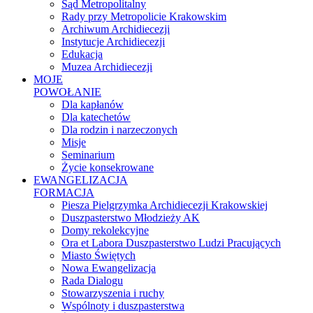
Sąd Metropolitalny
Rady przy Metropolicie Krakowskim
Archiwum Archidiecezji
Instytucje Archidiecezji
Edukacja
Muzea Archidiecezji
MOJE
POWOŁANIE
Dla kapłanów
Dla katechetów
Dla rodzin i narzeczonych
Misje
Seminarium
Życie konsekrowane
EWANGELIZACJA
FORMACJA
Piesza Pielgrzymka Archidiecezji Krakowskiej
Duszpasterstwo Młodzieży AK
Domy rekolekcyjne
Ora et Labora Duszpasterstwo Ludzi Pracujących
Miasto Świętych
Nowa Ewangelizacja
Rada Dialogu
Stowarzyszenia i ruchy
Wspólnoty i duszpasterstwa