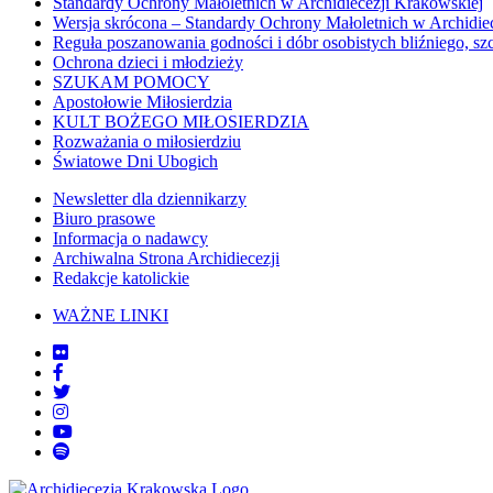
Standardy Ochrony Małoletnich w Archidiecezji Krakowskiej
Wersja skrócona – Standardy Ochrony Małoletnich w Archidie
Reguła poszanowania godności i dóbr osobistych bliźniego, sz
Ochrona dzieci i młodzieży
SZUKAM POMOCY
Apostołowie Miłosierdzia
KULT BOŻEGO MIŁOSIERDZIA
Rozważania o miłosierdziu
Światowe Dni Ubogich
Newsletter dla dziennikarzy
Biuro prasowe
Informacja o nadawcy
Archiwalna Strona Archidiecezji
Redakcje katolickie
WAŻNE LINKI