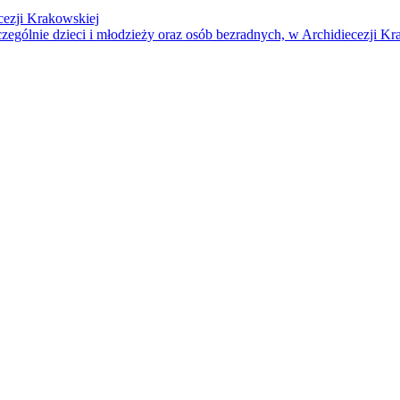
cezji Krakowskiej
czególnie dzieci i młodzieży oraz osób bezradnych, w Archidiecezji Kr