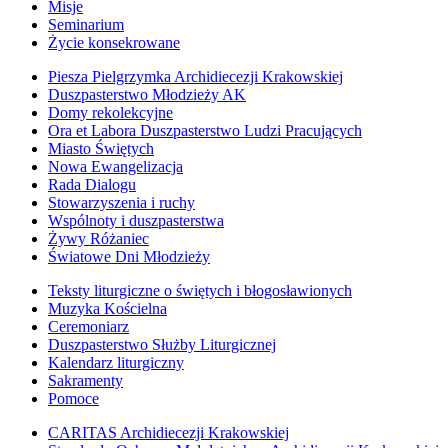
Misje
Seminarium
Życie konsekrowane
Piesza Pielgrzymka Archidiecezji Krakowskiej
Duszpasterstwo Młodzieży AK
Domy rekolekcyjne
Ora et Labora Duszpasterstwo Ludzi Pracujących
Miasto Świętych
Nowa Ewangelizacja
Rada Dialogu
Stowarzyszenia i ruchy
Wspólnoty i duszpasterstwa
Żywy Różaniec
Światowe Dni Młodzieży
Teksty liturgiczne o świętych i błogosławionych
Muzyka Kościelna
Ceremoniarz
Duszpasterstwo Służby Liturgicznej
Kalendarz liturgiczny
Sakramenty
Pomoce
CARITAS Archidiecezji Krakowskiej