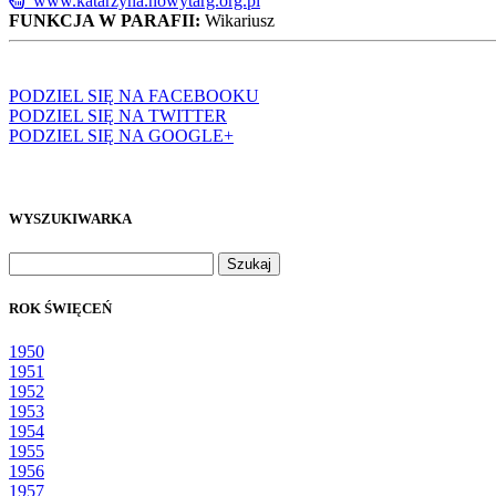
www.katarzyna.nowytarg.org.pl
FUNKCJA W PARAFII:
Wikariusz
PODZIEL SIĘ NA FACEBOOKU
PODZIEL SIĘ NA TWITTER
PODZIEL SIĘ NA GOOGLE+
WYSZUKIWARKA
Szukaj:
ROK ŚWIĘCEŃ
1950
1951
1952
1953
1954
1955
1956
1957