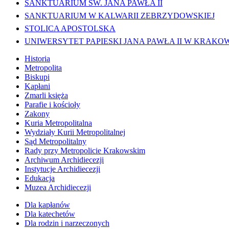
SANKTUARIUM ŚW. JANA PAWŁA II
SANKTUARIUM W KALWARII ZEBRZYDOWSKIEJ
STOLICA APOSTOLSKA
UNIWERSYTET PAPIESKI JANA PAWŁA II W KRAKO
Historia
Metropolita
Biskupi
Kapłani
Zmarli księża
Parafie i kościoły
Zakony
Kuria Metropolitalna
Wydziały Kurii Metropolitalnej
Sąd Metropolitalny
Rady przy Metropolicie Krakowskim
Archiwum Archidiecezji
Instytucje Archidiecezji
Edukacja
Muzea Archidiecezji
Dla kapłanów
Dla katechetów
Dla rodzin i narzeczonych