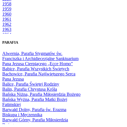
1958
1959
1960
1961
1962
1963
1964
1965
PARAFIA
1966
1967
Alwernia, Parafia Stygmatów św.
1968
Franciszka i Archidiecezjalne Sanktuarium
1969
Pana Jezusa Cierpiącego „Ecce Homo”
1970
Babice, Parafia Wszystkich Świętych
1971
Bachowice, Parafia Najświętszego Serca
1972
Pana Jezusa
1973
Balice, Parafia Świętej Rodziny
1974
Balin, Parafia Chrystusa Króla
1975
Bańska Niżna, Parafia Miłosierdzia Bożego
1976
Bańska Wyżna, Parafia Matki Bożej
1977
Fatimskiej
1978
Barwałd Dolny, Parafia św. Erazma
1979
Biskupa i Męczennika
1980
Barwałd Górny, Parafia Miłosierdzia
1981
Bożego
1982