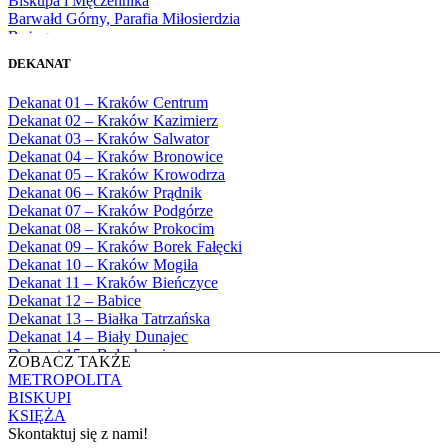
Biskupa i Męczennika
1980
Barwałd Górny, Parafia Miłosierdzia
1981
Bożego
1982
Bębło, Parafia Miłosierdzia Bożego
1983
DEKANAT
Bęczarka, Parafia Matki Boskiej
1984
Częstochowskiej
1985
Dekanat 01 – Kraków Centrum
Będkowice, Parafia Najświętszej Maryi
1986
Dekanat 02 – Kraków Kazimierz
Panny Królowej
1987
Dekanat 03 – Kraków Salwator
Białka Górna, Parafia Matki Bożej
1988
Dekanat 04 – Kraków Bronowice
Królowej Rodzin
1989
Dekanat 05 – Kraków Krowodrza
Białka Tatrzańska, Parafia Świętych
1990
Dekanat 06 – Kraków Prądnik
Apostołów Szymona i Judy Tadeusza
1991
Dekanat 07 – Kraków Podgórze
Biały Dunajec, Parafia Matki Bożej
1992
Dekanat 08 – Kraków Prokocim
Królowej Aniołów
1993
Dekanat 09 – Kraków Borek Fałęcki
Biały Kościół, Parafia św. Mikołaja
1994
Dekanat 10 – Kraków Mogiła
Bibice, Parafia Matki Bożej Nieustającej
1995
Dekanat 11 – Kraków Bieńczyce
Pomocy
1996
Dekanat 12 – Babice
Bieńkówka, Parafia Przenajświętszej Trójcy
1997
Dekanat 13 – Białka Tatrzańska
Biertowice, Parafia Matki Bożej
1998
Dekanat 14 – Biały Dunajec
Różańcowej
1999
Dekanat 15 – Bolechowice
Biórków Wielki, Parafia Wniebowzięcia
ZOBACZ TAKŻE
2000
Dekanat 16 – Chrzanów
NMP
METROPOLITA
2001
Dekanat 17 – Czarny Dunajec
Biskupice, Parafia św. Marcina
BISKUPI
2002
Dekanat 18 – Czernichów
Bobrek, Parafia Przenajświętszej Trójcy
KSIĘŻA
2003
Dekanat 19 – Dobczyce
Bodzanów, Parafia Świętych Apostołów
Skontaktuj się z nami!
2004
Dekanat 20 – Jabłonka