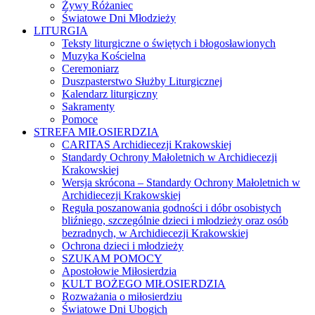
Żywy Różaniec
Światowe Dni Młodzieży
LITURGIA
Teksty liturgiczne o świętych i błogosławionych
Muzyka Kościelna
Ceremoniarz
Duszpasterstwo Służby Liturgicznej
Kalendarz liturgiczny
Sakramenty
Pomoce
STREFA MIŁOSIERDZIA
CARITAS Archidiecezji Krakowskiej
Standardy Ochrony Małoletnich w Archidiecezji
Krakowskiej
Wersja skrócona – Standardy Ochrony Małoletnich w
Archidiecezji Krakowskiej
Reguła poszanowania godności i dóbr osobistych
bliźniego, szczególnie dzieci i młodzieży oraz osób
bezradnych, w Archidiecezji Krakowskiej
Ochrona dzieci i młodzieży
SZUKAM POMOCY
Apostołowie Miłosierdzia
KULT BOŻEGO MIŁOSIERDZIA
Rozważania o miłosierdziu
Światowe Dni Ubogich