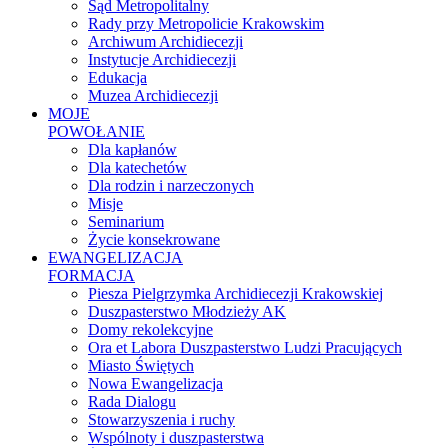
Sąd Metropolitalny
Rady przy Metropolicie Krakowskim
Archiwum Archidiecezji
Instytucje Archidiecezji
Edukacja
Muzea Archidiecezji
MOJE
POWOŁANIE
Dla kapłanów
Dla katechetów
Dla rodzin i narzeczonych
Misje
Seminarium
Życie konsekrowane
EWANGELIZACJA
FORMACJA
Piesza Pielgrzymka Archidiecezji Krakowskiej
Duszpasterstwo Młodzieży AK
Domy rekolekcyjne
Ora et Labora Duszpasterstwo Ludzi Pracujących
Miasto Świętych
Nowa Ewangelizacja
Rada Dialogu
Stowarzyszenia i ruchy
Wspólnoty i duszpasterstwa