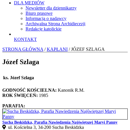
DLA MEDIÓW
Newsletter dla dziennikarzy
Biuro prasowe
Informacja o nadawcy
Archiwalna Strona Archidiecezji
Redakcje katolickie
KONTAKT
STRONA GŁÓWNA
/
KAPŁANI
/ JÓZEF SZLAGA
Józef Szlaga
ks. Józef Szlaga
GODNOŚĆ KOŚCIELNA:
Kanonik R.M.
ROK ŚWIĘCEŃ:
1985
PARAFIA:
Sucha Beskidzka, Parafia Nawiedzenia Najświętszej Maryi Panny
ul. Kościelna 3, 34-200 Sucha Beskidzka