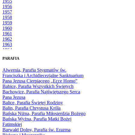
1955
1956
1957
1958
1959
1960
1961
1962
1963
1964
1965
PARAFIA
1966
1967
Alwernia, Parafia Stygmatów św.
1968
Franciszka i Archidiecezjalne Sanktuarium
1969
Pana Jezusa Cierpiącego „Ecce Homo”
1970
Babice, Parafia Wszystkich Świętych
1971
Bachowice, Parafia Najświętszego Serca
1972
Pana Jezusa
1973
Balice, Parafia Świętej Rodziny
1974
Balin, Parafia Chrystusa Króla
1975
Bańska Niżna, Parafia Miłosierdzia Bożego
1976
Bańska Wyżna, Parafia Matki Bożej
1977
Fatimskiej
1978
Barwałd Dolny, Parafia św. Erazma
1979