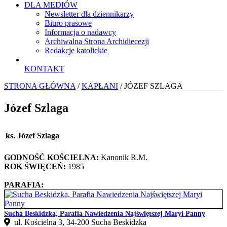
DLA MEDIÓW
Newsletter dla dziennikarzy
Biuro prasowe
Informacja o nadawcy
Archiwalna Strona Archidiecezji
Redakcje katolickie
KONTAKT
STRONA GŁÓWNA
/
KAPŁANI
/ JÓZEF SZLAGA
Józef Szlaga
ks. Józef Szlaga
GODNOŚĆ KOŚCIELNA:
Kanonik R.M.
ROK ŚWIĘCEŃ:
1985
PARAFIA:
Sucha Beskidzka, Parafia Nawiedzenia Najświętszej Maryi Panny
ul. Kościelna 3, 34-200 Sucha Beskidzka