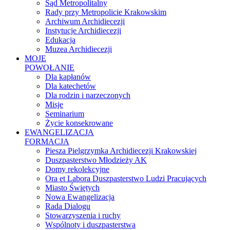
Sąd Metropolitalny
Rady przy Metropolicie Krakowskim
Archiwum Archidiecezji
Instytucje Archidiecezji
Edukacja
Muzea Archidiecezji
MOJE
POWOŁANIE
Dla kapłanów
Dla katechetów
Dla rodzin i narzeczonych
Misje
Seminarium
Życie konsekrowane
EWANGELIZACJA
FORMACJA
Piesza Pielgrzymka Archidiecezji Krakowskiej
Duszpasterstwo Młodzieży AK
Domy rekolekcyjne
Ora et Labora Duszpasterstwo Ludzi Pracujących
Miasto Świętych
Nowa Ewangelizacja
Rada Dialogu
Stowarzyszenia i ruchy
Wspólnoty i duszpasterstwa