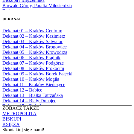
Biskupa i Męczennika
1980
Barwałd Górny, Parafia Miłosierdzia
1981
Bożego
1982
Bębło, Parafia Miłosierdzia Bożego
1983
DEKANAT
Bęczarka, Parafia Matki Boskiej
1984
Częstochowskiej
1985
Dekanat 01 – Kraków Centrum
Będkowice, Parafia Najświętszej Maryi
1986
Dekanat 02 – Kraków Kazimierz
Panny Królowej
1987
Dekanat 03 – Kraków Salwator
Białka Górna, Parafia Matki Bożej
1988
Dekanat 04 – Kraków Bronowice
Królowej Rodzin
1989
Dekanat 05 – Kraków Krowodrza
Białka Tatrzańska, Parafia Świętych
1990
Dekanat 06 – Kraków Prądnik
Apostołów Szymona i Judy Tadeusza
1991
Dekanat 07 – Kraków Podgórze
Biały Dunajec, Parafia Matki Bożej
1992
Dekanat 08 – Kraków Prokocim
Królowej Aniołów
1993
Dekanat 09 – Kraków Borek Fałęcki
Biały Kościół, Parafia św. Mikołaja
1994
Dekanat 10 – Kraków Mogiła
Bibice, Parafia Matki Bożej Nieustającej
1995
Dekanat 11 – Kraków Bieńczyce
Pomocy
1996
Dekanat 12 – Babice
Bieńkówka, Parafia Przenajświętszej Trójcy
1997
Dekanat 13 – Białka Tatrzańska
Biertowice, Parafia Matki Bożej
1998
Dekanat 14 – Biały Dunajec
Różańcowej
1999
Dekanat 15 – Bolechowice
Biórków Wielki, Parafia Wniebowzięcia
ZOBACZ TAKŻE
2000
Dekanat 16 – Chrzanów
NMP
METROPOLITA
2001
Dekanat 17 – Czarny Dunajec
Biskupice, Parafia św. Marcina
BISKUPI
2002
Dekanat 18 – Czernichów
Bobrek, Parafia Przenajświętszej Trójcy
KSIĘŻA
2003
Dekanat 19 – Dobczyce
Bodzanów, Parafia Świętych Apostołów
Skontaktuj się z nami!
2004
Dekanat 20 – Jabłonka