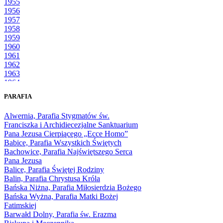
1955
1956
1957
1958
1959
1960
1961
1962
1963
1964
1965
PARAFIA
1966
1967
Alwernia, Parafia Stygmatów św.
1968
Franciszka i Archidiecezjalne Sanktuarium
1969
Pana Jezusa Cierpiącego „Ecce Homo”
1970
Babice, Parafia Wszystkich Świętych
1971
Bachowice, Parafia Najświętszego Serca
1972
Pana Jezusa
1973
Balice, Parafia Świętej Rodziny
1974
Balin, Parafia Chrystusa Króla
1975
Bańska Niżna, Parafia Miłosierdzia Bożego
1976
Bańska Wyżna, Parafia Matki Bożej
1977
Fatimskiej
1978
Barwałd Dolny, Parafia św. Erazma
1979