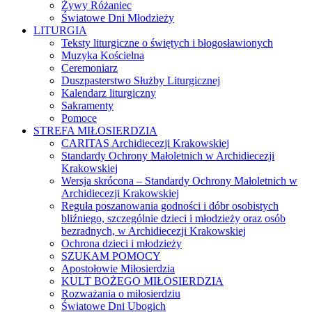
Żywy Różaniec
Światowe Dni Młodzieży
LITURGIA
Teksty liturgiczne o świętych i błogosławionych
Muzyka Kościelna
Ceremoniarz
Duszpasterstwo Służby Liturgicznej
Kalendarz liturgiczny
Sakramenty
Pomoce
STREFA MIŁOSIERDZIA
CARITAS Archidiecezji Krakowskiej
Standardy Ochrony Małoletnich w Archidiecezji
Krakowskiej
Wersja skrócona – Standardy Ochrony Małoletnich w
Archidiecezji Krakowskiej
Reguła poszanowania godności i dóbr osobistych
bliźniego, szczególnie dzieci i młodzieży oraz osób
bezradnych, w Archidiecezji Krakowskiej
Ochrona dzieci i młodzieży
SZUKAM POMOCY
Apostołowie Miłosierdzia
KULT BOŻEGO MIŁOSIERDZIA
Rozważania o miłosierdziu
Światowe Dni Ubogich