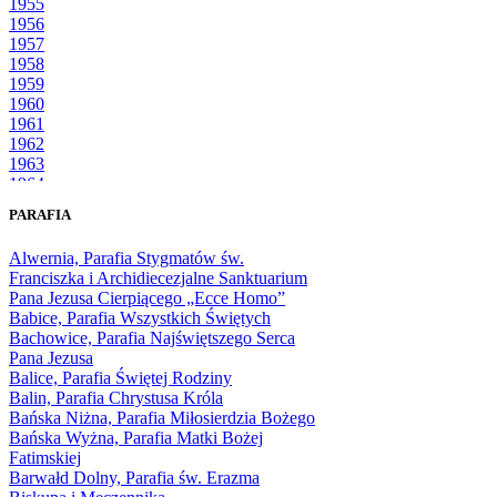
1955
1956
1957
1958
1959
1960
1961
1962
1963
1964
1965
PARAFIA
1966
1967
Alwernia, Parafia Stygmatów św.
1968
Franciszka i Archidiecezjalne Sanktuarium
1969
Pana Jezusa Cierpiącego „Ecce Homo”
1970
Babice, Parafia Wszystkich Świętych
1971
Bachowice, Parafia Najświętszego Serca
1972
Pana Jezusa
1973
Balice, Parafia Świętej Rodziny
1974
Balin, Parafia Chrystusa Króla
1975
Bańska Niżna, Parafia Miłosierdzia Bożego
1976
Bańska Wyżna, Parafia Matki Bożej
1977
Fatimskiej
1978
Barwałd Dolny, Parafia św. Erazma
1979