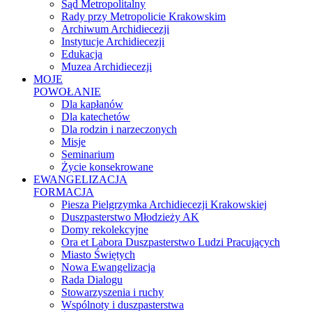
Sąd Metropolitalny
Rady przy Metropolicie Krakowskim
Archiwum Archidiecezji
Instytucje Archidiecezji
Edukacja
Muzea Archidiecezji
MOJE
POWOŁANIE
Dla kapłanów
Dla katechetów
Dla rodzin i narzeczonych
Misje
Seminarium
Życie konsekrowane
EWANGELIZACJA
FORMACJA
Piesza Pielgrzymka Archidiecezji Krakowskiej
Duszpasterstwo Młodzieży AK
Domy rekolekcyjne
Ora et Labora Duszpasterstwo Ludzi Pracujących
Miasto Świętych
Nowa Ewangelizacja
Rada Dialogu
Stowarzyszenia i ruchy
Wspólnoty i duszpasterstwa