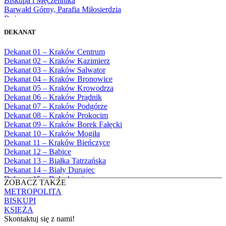
Biskupa i Męczennika
1980
Barwałd Górny, Parafia Miłosierdzia
1981
Bożego
1982
Bębło, Parafia Miłosierdzia Bożego
1983
DEKANAT
Bęczarka, Parafia Matki Boskiej
1984
Częstochowskiej
1985
Dekanat 01 – Kraków Centrum
Będkowice, Parafia Najświętszej Maryi
1986
Dekanat 02 – Kraków Kazimierz
Panny Królowej
1987
Dekanat 03 – Kraków Salwator
Białka Górna, Parafia Matki Bożej
1988
Dekanat 04 – Kraków Bronowice
Królowej Rodzin
1989
Dekanat 05 – Kraków Krowodrza
Białka Tatrzańska, Parafia Świętych
1990
Dekanat 06 – Kraków Prądnik
Apostołów Szymona i Judy Tadeusza
1991
Dekanat 07 – Kraków Podgórze
Biały Dunajec, Parafia Matki Bożej
1992
Dekanat 08 – Kraków Prokocim
Królowej Aniołów
1993
Dekanat 09 – Kraków Borek Fałęcki
Biały Kościół, Parafia św. Mikołaja
1994
Dekanat 10 – Kraków Mogiła
Bibice, Parafia Matki Bożej Nieustającej
1995
Dekanat 11 – Kraków Bieńczyce
Pomocy
1996
Dekanat 12 – Babice
Bieńkówka, Parafia Przenajświętszej Trójcy
1997
Dekanat 13 – Białka Tatrzańska
Biertowice, Parafia Matki Bożej
1998
Dekanat 14 – Biały Dunajec
Różańcowej
1999
Dekanat 15 – Bolechowice
Biórków Wielki, Parafia Wniebowzięcia
ZOBACZ TAKŻE
2000
Dekanat 16 – Chrzanów
NMP
METROPOLITA
2001
Dekanat 17 – Czarny Dunajec
Biskupice, Parafia św. Marcina
BISKUPI
2002
Dekanat 18 – Czernichów
Bobrek, Parafia Przenajświętszej Trójcy
KSIĘŻA
2003
Dekanat 19 – Dobczyce
Bodzanów, Parafia Świętych Apostołów
Skontaktuj się z nami!
2004
Dekanat 20 – Jabłonka