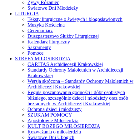
Żywy Różaniec
Światowe Dni Młodzieży
LITURGIA
Teksty liturgiczne o świętych i błogosławionych
Muzyka Kościelna
Ceremoniarz
Duszpasterstwo Służby Liturgicznej
Kalendarz liturgiczny
Sakramenty
Pomoce
STREFA MIŁOSIERDZIA
CARITAS Archidiecezji Krakowskiej
Standardy Ochrony Małoletnich w Archidiecezji
Krakowskiej
Wersja skrócona – Standardy Ochrony Małoletnich w
Archidiecezji Krakowskiej
Reguła poszanowania godności i dóbr osobistych
bliźniego, szczególnie dzieci i młodzieży oraz osób
bezradnych, w Archidiecezji Krakowskiej
Ochrona dzieci i młodzieży
SZUKAM POMOCY
Apostołowie Miłosierdzia
KULT BOŻEGO MIŁOSIERDZIA
Rozważania o miłosierdziu
Światowe Dni Ubogich