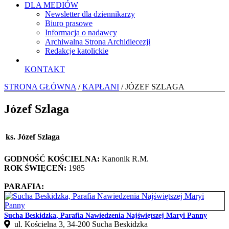
DLA MEDIÓW
Newsletter dla dziennikarzy
Biuro prasowe
Informacja o nadawcy
Archiwalna Strona Archidiecezji
Redakcje katolickie
KONTAKT
STRONA GŁÓWNA
/
KAPŁANI
/ JÓZEF SZLAGA
Józef Szlaga
ks. Józef Szlaga
GODNOŚĆ KOŚCIELNA:
Kanonik R.M.
ROK ŚWIĘCEŃ:
1985
PARAFIA:
Sucha Beskidzka, Parafia Nawiedzenia Najświętszej Maryi Panny
ul. Kościelna 3, 34-200 Sucha Beskidzka