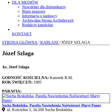
DLA MEDIÓW
Newsletter dla dziennikarzy
Biuro prasowe
Informacja o nadawcy
Archiwalna Strona Archidiecezji
Redakcje katolickie
KONTAKT
STRONA GŁÓWNA
/
KAPŁANI
/ JÓZEF SZLAGA
Józef Szlaga
ks. Józef Szlaga
GODNOŚĆ KOŚCIELNA:
Kanonik R.M.
ROK ŚWIĘCEŃ:
1985
PARAFIA:
Sucha Beskidzka, Parafia Nawiedzenia Najświętszej Maryi Panny
ul. Kościelna 3, 34-200 Sucha Beskidzka