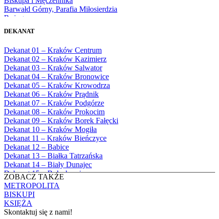
Biskupa i Męczennika
1980
Barwałd Górny, Parafia Miłosierdzia
1981
Bożego
1982
Bębło, Parafia Miłosierdzia Bożego
1983
DEKANAT
Bęczarka, Parafia Matki Boskiej
1984
Częstochowskiej
1985
Dekanat 01 – Kraków Centrum
Będkowice, Parafia Najświętszej Maryi
1986
Dekanat 02 – Kraków Kazimierz
Panny Królowej
1987
Dekanat 03 – Kraków Salwator
Białka Górna, Parafia Matki Bożej
1988
Dekanat 04 – Kraków Bronowice
Królowej Rodzin
1989
Dekanat 05 – Kraków Krowodrza
Białka Tatrzańska, Parafia Świętych
1990
Dekanat 06 – Kraków Prądnik
Apostołów Szymona i Judy Tadeusza
1991
Dekanat 07 – Kraków Podgórze
Biały Dunajec, Parafia Matki Bożej
1992
Dekanat 08 – Kraków Prokocim
Królowej Aniołów
1993
Dekanat 09 – Kraków Borek Fałęcki
Biały Kościół, Parafia św. Mikołaja
1994
Dekanat 10 – Kraków Mogiła
Bibice, Parafia Matki Bożej Nieustającej
1995
Dekanat 11 – Kraków Bieńczyce
Pomocy
1996
Dekanat 12 – Babice
Bieńkówka, Parafia Przenajświętszej Trójcy
1997
Dekanat 13 – Białka Tatrzańska
Biertowice, Parafia Matki Bożej
1998
Dekanat 14 – Biały Dunajec
Różańcowej
1999
Dekanat 15 – Bolechowice
Biórków Wielki, Parafia Wniebowzięcia
ZOBACZ TAKŻE
2000
Dekanat 16 – Chrzanów
NMP
METROPOLITA
2001
Dekanat 17 – Czarny Dunajec
Biskupice, Parafia św. Marcina
BISKUPI
2002
Dekanat 18 – Czernichów
Bobrek, Parafia Przenajświętszej Trójcy
KSIĘŻA
2003
Dekanat 19 – Dobczyce
Bodzanów, Parafia Świętych Apostołów
Skontaktuj się z nami!
2004
Dekanat 20 – Jabłonka