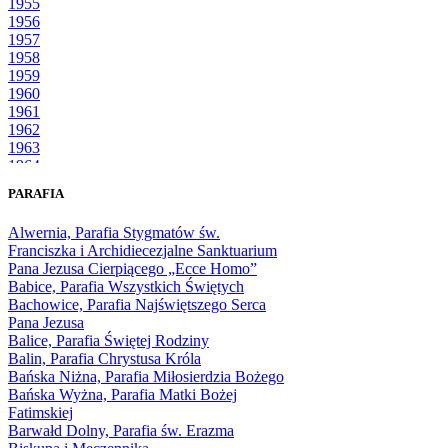
1955
1956
1957
1958
1959
1960
1961
1962
1963
1964
1965
PARAFIA
1966
1967
Alwernia, Parafia Stygmatów św.
1968
Franciszka i Archidiecezjalne Sanktuarium
1969
Pana Jezusa Cierpiącego „Ecce Homo”
1970
Babice, Parafia Wszystkich Świętych
1971
Bachowice, Parafia Najświętszego Serca
1972
Pana Jezusa
1973
Balice, Parafia Świętej Rodziny
1974
Balin, Parafia Chrystusa Króla
1975
Bańska Niżna, Parafia Miłosierdzia Bożego
1976
Bańska Wyżna, Parafia Matki Bożej
1977
Fatimskiej
1978
Barwałd Dolny, Parafia św. Erazma
1979