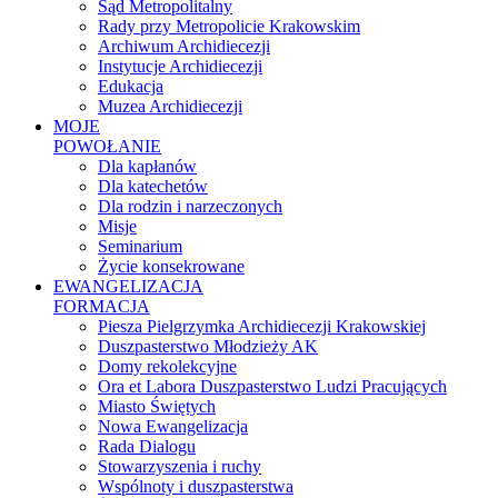
Sąd Metropolitalny
Rady przy Metropolicie Krakowskim
Archiwum Archidiecezji
Instytucje Archidiecezji
Edukacja
Muzea Archidiecezji
MOJE
POWOŁANIE
Dla kapłanów
Dla katechetów
Dla rodzin i narzeczonych
Misje
Seminarium
Życie konsekrowane
EWANGELIZACJA
FORMACJA
Piesza Pielgrzymka Archidiecezji Krakowskiej
Duszpasterstwo Młodzieży AK
Domy rekolekcyjne
Ora et Labora Duszpasterstwo Ludzi Pracujących
Miasto Świętych
Nowa Ewangelizacja
Rada Dialogu
Stowarzyszenia i ruchy
Wspólnoty i duszpasterstwa