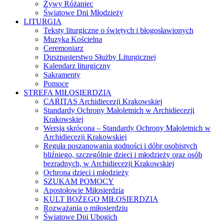
Żywy Różaniec
Światowe Dni Młodzieży
LITURGIA
Teksty liturgiczne o świętych i błogosławionych
Muzyka Kościelna
Ceremoniarz
Duszpasterstwo Służby Liturgicznej
Kalendarz liturgiczny
Sakramenty
Pomoce
STREFA MIŁOSIERDZIA
CARITAS Archidiecezji Krakowskiej
Standardy Ochrony Małoletnich w Archidiecezji
Krakowskiej
Wersja skrócona – Standardy Ochrony Małoletnich w
Archidiecezji Krakowskiej
Reguła poszanowania godności i dóbr osobistych
bliźniego, szczególnie dzieci i młodzieży oraz osób
bezradnych, w Archidiecezji Krakowskiej
Ochrona dzieci i młodzieży
SZUKAM POMOCY
Apostołowie Miłosierdzia
KULT BOŻEGO MIŁOSIERDZIA
Rozważania o miłosierdziu
Światowe Dni Ubogich