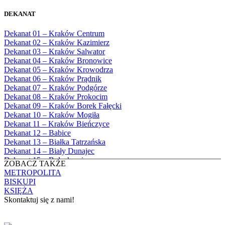
Bożego
1982
Bębło, Parafia Miłosierdzia Bożego
1983
DEKANAT
Bęczarka, Parafia Matki Boskiej
1984
Częstochowskiej
1985
Dekanat 01 – Kraków Centrum
Będkowice, Parafia Najświętszej Maryi
1986
Dekanat 02 – Kraków Kazimierz
Panny Królowej
1987
Dekanat 03 – Kraków Salwator
Białka Górna, Parafia Matki Bożej
1988
Dekanat 04 – Kraków Bronowice
Królowej Rodzin
1989
Dekanat 05 – Kraków Krowodrza
Białka Tatrzańska, Parafia Świętych
1990
Dekanat 06 – Kraków Prądnik
Apostołów Szymona i Judy Tadeusza
1991
Dekanat 07 – Kraków Podgórze
Biały Dunajec, Parafia Matki Bożej
1992
Dekanat 08 – Kraków Prokocim
Królowej Aniołów
1993
Dekanat 09 – Kraków Borek Fałęcki
Biały Kościół, Parafia św. Mikołaja
1994
Dekanat 10 – Kraków Mogiła
Bibice, Parafia Matki Bożej Nieustającej
1995
Dekanat 11 – Kraków Bieńczyce
Pomocy
1996
Dekanat 12 – Babice
Bieńkówka, Parafia Przenajświętszej Trójcy
1997
Dekanat 13 – Białka Tatrzańska
Biertowice, Parafia Matki Bożej
1998
Dekanat 14 – Biały Dunajec
Różańcowej
1999
Dekanat 15 – Bolechowice
Biórków Wielki, Parafia Wniebowzięcia
ZOBACZ TAKŻE
2000
Dekanat 16 – Chrzanów
NMP
METROPOLITA
2001
Dekanat 17 – Czarny Dunajec
Biskupice, Parafia św. Marcina
BISKUPI
2002
Dekanat 18 – Czernichów
Bobrek, Parafia Przenajświętszej Trójcy
KSIĘŻA
2003
Dekanat 19 – Dobczyce
Bodzanów, Parafia Świętych Apostołów
Skontaktuj się z nami!
2004
Dekanat 20 – Jabłonka
Piotra i Pawła
2005
Dekanat 21 – Jordanów
Bolechowice, Parafia Świętych Apostołów
KONTAKT
2006
Dekanat 22 – Kalwaria