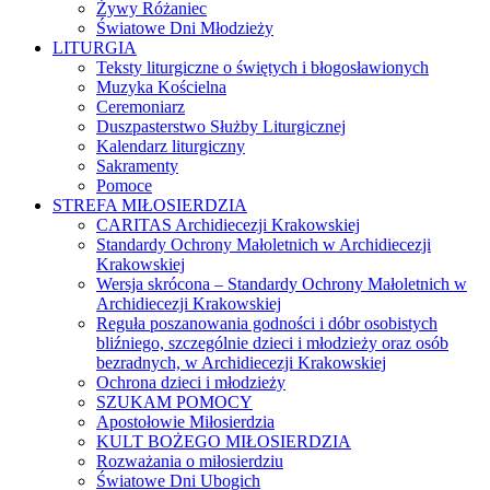
Żywy Różaniec
Światowe Dni Młodzieży
LITURGIA
Teksty liturgiczne o świętych i błogosławionych
Muzyka Kościelna
Ceremoniarz
Duszpasterstwo Służby Liturgicznej
Kalendarz liturgiczny
Sakramenty
Pomoce
STREFA MIŁOSIERDZIA
CARITAS Archidiecezji Krakowskiej
Standardy Ochrony Małoletnich w Archidiecezji
Krakowskiej
Wersja skrócona – Standardy Ochrony Małoletnich w
Archidiecezji Krakowskiej
Reguła poszanowania godności i dóbr osobistych
bliźniego, szczególnie dzieci i młodzieży oraz osób
bezradnych, w Archidiecezji Krakowskiej
Ochrona dzieci i młodzieży
SZUKAM POMOCY
Apostołowie Miłosierdzia
KULT BOŻEGO MIŁOSIERDZIA
Rozważania o miłosierdziu
Światowe Dni Ubogich