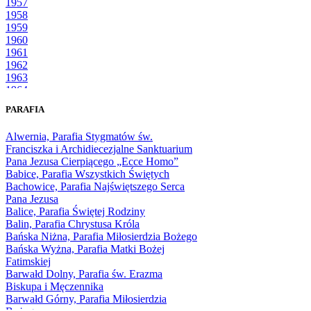
1957
1958
1959
1960
1961
1962
1963
1964
1965
PARAFIA
1966
1967
Alwernia, Parafia Stygmatów św.
1968
Franciszka i Archidiecezjalne Sanktuarium
1969
Pana Jezusa Cierpiącego „Ecce Homo”
1970
Babice, Parafia Wszystkich Świętych
1971
Bachowice, Parafia Najświętszego Serca
1972
Pana Jezusa
1973
Balice, Parafia Świętej Rodziny
1974
Balin, Parafia Chrystusa Króla
1975
Bańska Niżna, Parafia Miłosierdzia Bożego
1976
Bańska Wyżna, Parafia Matki Bożej
1977
Fatimskiej
1978
Barwałd Dolny, Parafia św. Erazma
1979
Biskupa i Męczennika
1980
Barwałd Górny, Parafia Miłosierdzia
1981