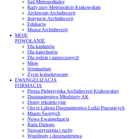
Sąd Metropolitalny
Rady przy Metropolicie Krakowskim
Archiwum Archidiecezji
Instytucje Archidiecezji
Edukacja
Muzea Archidiecezji
MOJE
POWOŁANIE
Dla kapłanów
Dla katechetów
Dla rodzin i narzeczonych
Misje
Seminarium
Życie konsekrowane
EWANGELIZACJA
FORMACJA
Piesza Pielgrzymka Archidiecezji Krakowskiej
Duszpasterstwo Młodzieży AK
Domy rekolekcyjne
Ora et Labora Duszpasterstwo Ludzi Pracujących
Miasto Świętych
Nowa Ewangelizacja
Rada Dialogu
Stowarzyszenia i ruchy
Wspólnoty i duszpasterstwa